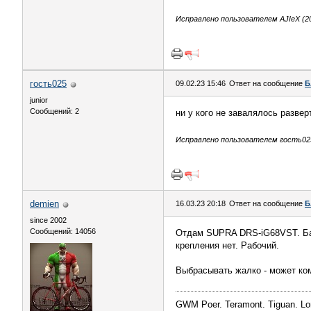
Исправлено пользователем AJIeX (20
гость025
09.02.23 15:46
Ответ на сообщение
Б
junior
Сообщений: 2
ни у кого не завалялось развер
Исправлено пользователем гость025 
demien
16.03.23 20:18
Ответ на сообщение
Б
since 2002
Сообщений: 14056
Отдам SUPRA DRS-iG68VST. Баз
крепления нет. Рабочий.
Выбрасывать жалко - может ко
GWM Poer. Teramont. Tiguan. Lon