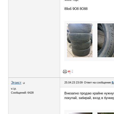
89o6 9O8 8O88
Эгоист
25.04.23 23:09
Ответ на сообщение
Б
v.i.p.
Сообщений: 6428
Внезапно продаю крайне нужную
покупай, забирай, вход в бунке