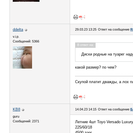
ddelta
29.03.23 13:25
Ответ на сообщение
R
v.i.p.
Сообщений: 5366
В ответ на:
Диски родные на туарег над
какой размер? по чем?
Скупой платит дважды, а лох пл
KB8
14.04.23 14:15
Ответ на сообщение
Б
guru
Сообщений: 2371
Летние 4шт Toyo Versado Luxury
225/60/18
4500 торг