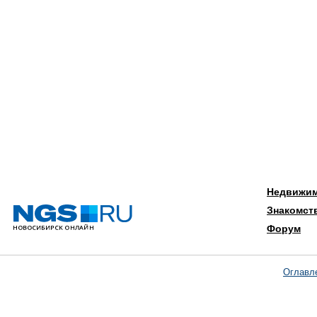
Недвижи
Знакомст
Форум
Оглавл