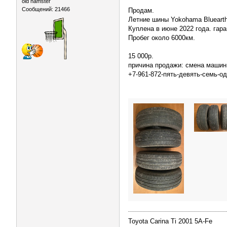
old hamster
Сообщений: 21466
Продам.
Летние шины Yokohama Bluearth
Куплена в июне 2022 года. гар
Пробег около 6000км.
15 000р.
причина продажи: смена маши
+7-961-872-пять-девять-семь-о
Toyota Carina Ti 2001 5A-Fe