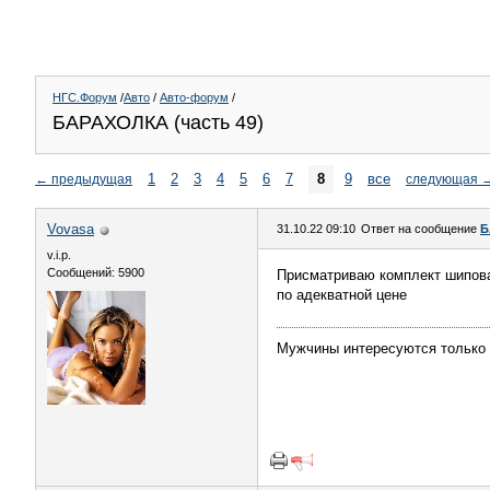
НГС.Форум
/
Авто
/
Авто-форум
/
БАРАХОЛКА (часть 49)
1
2
3
4
5
6
7
8
9
все
←
предыдущая
следующая
Vovasa
31.10.22 09:10
Ответ на сообщение
Б
v.i.p.
Сообщений: 5900
Присматриваю комплект шипован
по адекватной цене
Мужчины интересуются только 