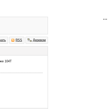
чать
RSS
Деревом
иже 104T