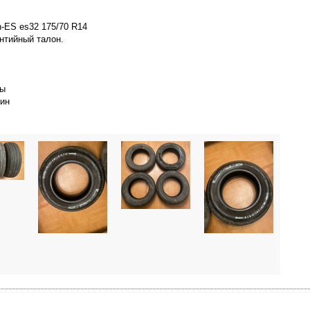
-ES es32 175/70 R14
антийный талон.
ны
дин