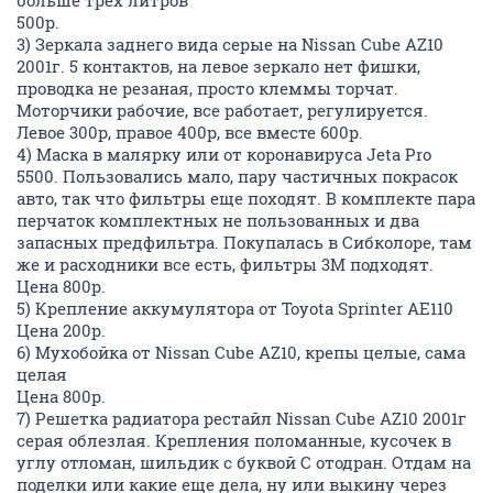
больше трех литров
500р.
3) Зеркала заднего вида серые на Nissan Cube AZ10
2001г. 5 контактов, на левое зеркало нет фишки,
проводка не резаная, просто клеммы торчат.
Моторчики рабочие, все работает, регулируется.
Левое 300р, правое 400р, все вместе 600р.
4) Маска в малярку или от коронавируса Jeta Pro
5500. Пользовались мало, пару частичных покрасок
авто, так что фильтры еще походят. В комплекте пара
перчаток комплектных не пользованных и два
запасных предфильтра. Покупалась в Сибколоре, там
же и расходники все есть, фильтры 3М подходят.
Цена 800р.
5) Крепление аккумулятора от Toyota Sprinter AE110
Цена 200р.
6) Мухобойка от Nissan Cube AZ10, крепы целые, сама
целая
Цена 800р.
7) Решетка радиатора рестайл Nissan Cube AZ10 2001г
серая облезлая. Крепления поломанные, кусочек в
углу отломан, шильдик с буквой C отодран. Отдам на
поделки или какие еще дела, ну или выкину через