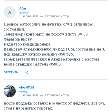
Абы
А
activist
19 июня 2020
Автоинформатор
Продам мухобойку на фунтик, б/у в отличном
состоянии.
Телевизор (контракт) на тойоту висту SV 50
Фары на висту
Радиатор кондиционера.
Канистру алюминиевую из под ГСМ, состояние на 3,
под крышку нужно резинку-350 руб.
Гараж металлический в Академгородке с местом
возле станции Сеятель-35000
ОТВЕТИТЬ
oIoaHToM
veteran
19 июня 2020
Автоинформатор
после продажи остались з/части от фидлера, все б/у,
стоят на многих тойотах.