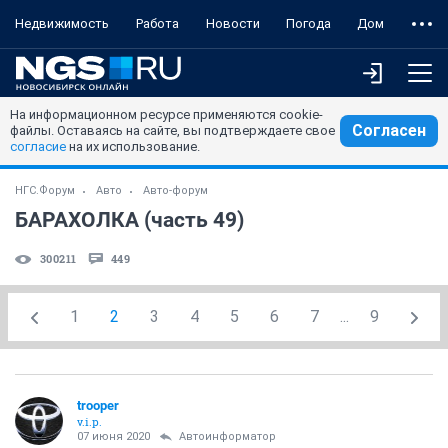
Недвижимость
Работа
Новости
Погода
Дом
На информационном ресурсе применяются cookie-
Согласен
файлы. Оставаясь на сайте, вы подтверждаете свое
согласие
на их использование.
НГС.Форум
Авто
Авто-форум
БАРАХОЛКА (часть 49)
300211
449
1
2
3
4
5
6
7
...
9
trooper
v.i.p.
07 июня 2020
Автоинформатор