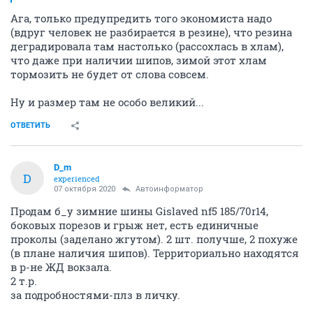
Ага, только предупредить того экономиста надо
(вдруг человек не разбирается в резине), что резина
деградировала там настолько (рассохлась в хлам),
что даже при наличии шипов, зимой этот хлам
тормозить не будет от слова совсем.
Ну и размер там не особо великий...
ОТВЕТИТЬ
D_m
D
experienced
07 октября 2020
Автоинформатор
Продам б_у зимние шины Gislaved nf5 185/70r14,
боковых порезов и грыж нет, есть единичные
проколы (заделано жгутом). 2 шт. получше, 2 похуже
(в плане наличия шипов). Территориально находятся
в р-не ЖД вокзала.
2 т.р.
за подробностями-плз в личку.