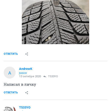
ОТВЕТИТЬ
AndrewK
A
junior
13 октября 2020
T533YO
Написал в личку
ОТВЕТИТЬ
T533YO