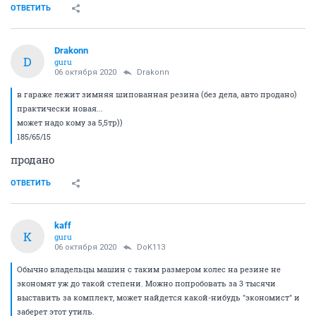
ОТВЕТИТЬ
Drakonn
D
guru
06 октября 2020
Drakonn
в гараже лежит зимняя шипованная резина (без дела, авто продано)
практически новая...
может надо кому за 5,5тр))
185/65/15
продано
ОТВЕТИТЬ
kaff
K
guru
06 октября 2020
DoK113
Обычно владельцы машин с таким размером колес на резине не
экономят уж до такой степени. Можно попробовать за 3 тысячи
выставить за комплект, может найдется какой-нибудь "экономист" и
заберет этот утиль.