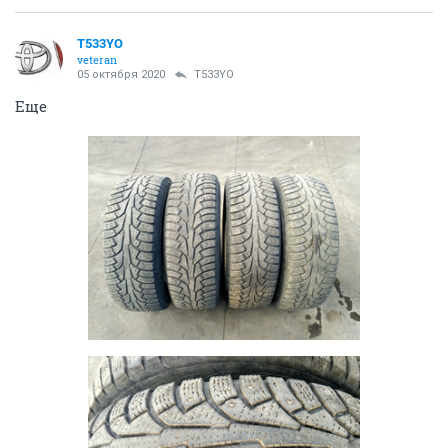
T533YO
veteran
05 октября 2020
T533YO
Еще