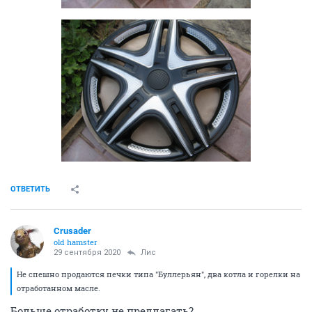
ОТВЕТИТЬ
Crusader
old hamster
29 сентября 2020
Лис
Не спешно продаются печки типа "Буллерьян", два котла и горелки на
отработанном масле.
Больше отработку не предлагать?