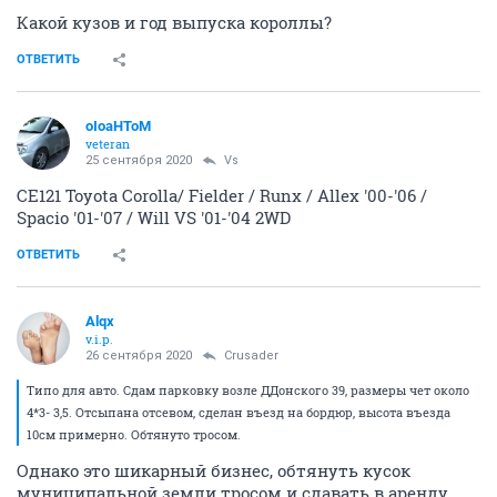
Какой кузов и год выпуска короллы?
ОТВЕТИТЬ
oIoaHToM
veteran
25 сентября 2020
Vs
CE121 Toyota Corolla/ Fielder / Runx / Allex '00-'06 /
Spacio '01-'07 / Will VS '01-'04 2WD
ОТВЕТИТЬ
Alqx
v.i.p.
26 сентября 2020
Crusader
Типо для авто. Сдам парковку возле ДДонского 39, размеры чет около
4*3- 3,5. Отсыпана отсевом, сделан въезд на бордюр, высота въезда
10см примерно. Обтянуто тросом.
Однако это шикарный бизнес, обтянуть кусок
муниципальной земли тросом и сдавать в аренду...