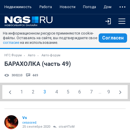
Недвижимость
Работа
Новости
Погода
Дом
На информационном ресурсе применяются cookie-
Согласен
файлы. Оставаясь на сайте, вы подтверждаете свое
согласие
на их использование.
НГС.Форум
Авто
Авто-форум
БАРАХОЛКА (часть 49)
300210
449
1
2
3
4
5
6
7
...
9
Vs
censored
25 сентября 2020
oIoaHToM