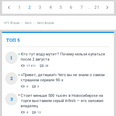
1
2
3
4
5
6
7
...
21
НГС.Форум
Авто
Авто-форум
ТОП 5
Кто тут воду мутит? Почему нельзя купаться
1
после 2 августа
17 411
28
«Привет, детишки!» Чего вы не знали о самом
2
страшном сериале 90-х
0
3
Стоит меньше 500 тысяч: в Новосибирске на
3
торги выставили серый Infiniti — его заложил
владелец
0
13