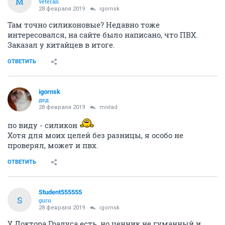
M
veteran
28 февраля 2019
igornsk
Там точно силиконовые? Недавно тоже
интересовался, на сайте было написано, что ПВХ.
Заказал у китайцев в итоге.
ОТВЕТИТЬ
igornsk
дед
28 февраля 2019
mivlad
по виду - силикон
Хотя для моих целей без разницы, я особо не
проверял, может и пвх.
ОТВЕТИТЬ
Student555555
S
guru
28 февраля 2019
igornsk
У Доктора Градуса есть, но ценник не гуманный и