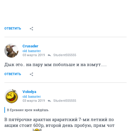
ОТВЕТИТЬ
Crusader
old hamster
03 марта 2019
Student555555
Дык это.. на пару мм побольше и на хомут.....
ОТВЕТИТЬ
Volodya
old hamster
03 марта 2019
Student555555
В Ереване хрен найдёшь.
В пятёрочке арахтан араратский 7-ми летний по
акции стоит 600р, второй день пробую, прям чот