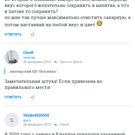
вкус которого желательно сохранить в напитке, а что
в патоке то сохранять?
по мне так лучше максимально очистить сахарную, а
потом настаивай на любой вкус и цвет
ОТВЕТИТЬ
UlveR
veteran
26 февраля 2019
Просто_Вася
...кизлярский КВ "Лезгинка"...
Замечательная штука! Если привезена из
правильного места!
ОТВЕТИТЬ
Student555555
S
guru
26 февраля 2019
UlveR
В 2000 году с завода в Кизляре покупали разливной.