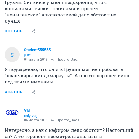
Грузии. Сильные у меня подозрения, что с
коньяками- виски- текилами и прочей
"ненашенской" алкоэкзотикой дело обстоит не
лучше.
ОТВЕТИТЬ
Student555555
S
guru
04 марта 2019
Просто_Вася
Я подозреваю, что он и в Грузии мог не пробовать
"хванчкары-киндзмараули". А просто хорошее вино
под этими именами.
ОТВЕТИТЬ
Vld
only vag
04 марта 2019
Просто_Вася
Интересно, а как с кефиром дело обстоит? Настоящий
он? А то терапевт посмотрела анализы и