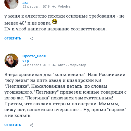
дед
23 февраля 2019
Volodya
у меня к алкоголю похожи основные требования - не
менее 40° и не водка
Ну и чтоб напиток названию соответствовал.
ОТВЕТИТЬ
Просто_Вася
v.i.p.
24 февраля 2019
Автоинформатор
Вчера сравнивал два "коньякевича". Наш Российский
"ноу нейм" на пять звёзд и кизлярский КВ
"Лезгинка". Немаловажная деталь: по словам
угощавшего, "Лезгинку" привезли южные товарищи с
югов же. "Лезгинка" показался замечательным!
Притом, что заходил вторым по очереди. Ммммм,
сижу вот, вспоминаю вчерашнее... Ну, прямо "пэрсик"
а не коньяк!
ОТВЕТИТЬ