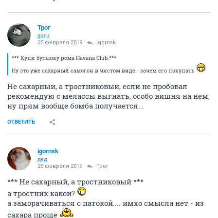
Трог
guru
25 февраля 2019
igornsk
*** Купи бутылку рома Havana Club.***
Ну это уже сахарный самогон в чистом виде - зачем его покупать
Не сахарный, а тростниковый, если не пробовал
рекомендую с мелассы выгнать, особо вишня на нем,
ну прям вообще бомба получается...
ОТВЕТИТЬ
igornsk
дед
25 февраля 2019
Трог
*** Не сахарный, а тростниковый ***
а тростник какой?
а заморачиваться с патокой.... имхо смысла нет - из
сахара проще