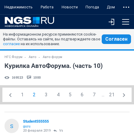
Недвижимость
Работа
Новости
Погода
Дом
На информационном ресурсе применяются cookie-
Согласен
файлы. Оставаясь на сайте, вы подтверждаете свое
согласие
на их использование.
НГС.Форум
Авто
Авто-форум
Курилка АвтоФорума. (часть 10)
169523
1000
1
2
3
4
5
6
7
...
21
Student555555
S
guru
20 февраля 2019
Vs