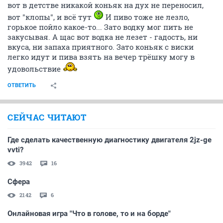
вот в детстве никакой коньяк на дух не переносил,
вот "клопы", и всё тут
И пиво тоже не лезло,
горькое пойло какое-то... Зато водку мог пить не
закусывая. А щас вот водка не лезет - гадость, ни
вкуса, ни запаха приятного. Зато коньяк с виски
легко идут и пива взять на вечер трёшку могу в
удовольствие
ОТВЕТИТЬ
СЕЙЧАС ЧИТАЮТ
Где сделать качественную диагностику двигателя 2jz-ge
vvti?
3942
16
Сфера
2142
6
Онлайновая игра "Что в голове, то и на борде"