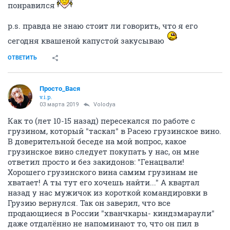
понравился
p.s. правда не знаю стоит ли говорить, что я его
сегодня квашеной капустой закусываю
ОТВЕТИТЬ
Просто_Вася
v.i.p.
03 марта 2019
Volodya
Как то (лет 10-15 назад) пересекался по работе с
грузином, который "таскал" в Расею грузинское вино.
В доверительной беседе на мой вопрос, какое
грузинское вино следует покупать у нас, он мне
ответил просто и без закидонов: "Генацвали!
Хорошего грузинского вина самим грузинам не
хватает! А ты тут его хочешь найти..." А квартал
назад у нас мужичок из короткой командировки в
Грузию вернулся. Так он заверил, что все
продающиеся в России "хванчкары- киндзмараули"
даже отдалённо не напоминают то, что он пил в