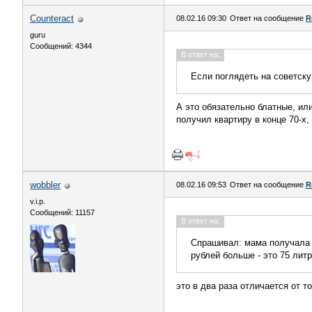
Counteract
08.02.16 09:30
Ответ на сообщение
R
guru
Сообщений: 4344
В ответ на:
Если поглядеть на советску
А это обязательно блатные, ил
получил квартиру в конце 70-х,
wobbler
08.02.16 09:53
Ответ на сообщение
R
v.i.p.
Сообщений: 11157
В ответ на:
Спрашивал: мама получала 1
рублей больше - это 75 лит
это в два раза отличается от то