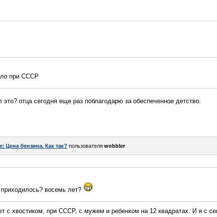
зло при СССР
л это? отца сегодня еще раз поблагодарю за обеспеченное детство.
e: Цена бензина. Как так?
пользователя
wobbler
ь приходилось? восемь лет?
лет с хвостиком, при СССР, с мужем и ребенком на 12 квадратах. И я с 