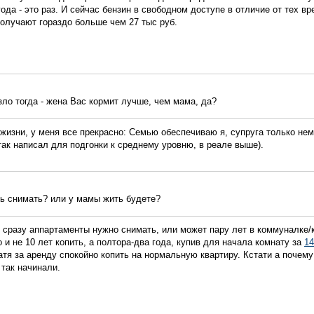
года - это раз. И сейчас бензин в свободном доступе в отличие от тех вр
олучают гораздо больше чем 27 тыс руб.
зло тогда - жена Вас кормит лучше, чем мама, да?
 жизни, у меня все прекрасно: Семью обеспечиваю я, супруга только не
 так написал для подгонки к среднему уровню, в реале выше).
сь снимать? или у мамы жить будете?
 сразу аппартаменты нужно снимать, или может пару лет в коммуналке/к
и не 10 лет копить, а полтора-два года, купив для начала комнату за
14
тя за аренду спокойно копить на нормальную квартиру. Кстати а почему
 так начинали.