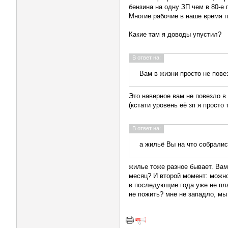
бензина на одну ЗП чем в 80-е 
Многие рабочие в наше время п
Какие там я доводы упустил?
В ответ на:
Вам в жизни просто не пове
Это наверное вам не повезло в
(кстати уровень её зп я просто
В ответ на:
а жильё Вы на что собрали
жилье тоже разное бывает. Вам
месяц? И второй момент: можно 
в последующие года уже не пла
не пожить? мне не западло, мы