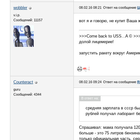
wobbler
08.02.16 08:21
Ответ на сообщение
Ц
v.i.p.
Сообщений: 11157
вот я и говорю, не купит Ваша 
>>>Come back to USS...A © >>
долой лицемерие!
запустить ракету вокруг Амери
Counteract
08.02.16 09:24
Ответ на сообщение
R
guru
Сообщений: 4344
В ответ на:
средняя зарплата в ссср бы
рублей получал лаборант без
Спрашивал: мама получала 120 
больше - это 75 литров бензина
только официальная часть, сер