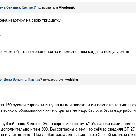
ена бензина. Как так?
пользователя
Akademik
жена квартиру на свою тридцатку
>
ки может быть не менее сложно и полезно, чем когда-то вокруг Земли
e: Цена бензина. Как так?
пользователя
wobbler
ла 150 рублей спросили бы у папы или поискали бы самостоятельно преж
 всякого образования - ничего делать не надо было, а были еще рабочие 
рублей, папа больше. Это в корне меняет суть? Указанная вами средня
 дополнительно к тем 300. Вы согласны с тем что сейчас средняя ЗП 27 
ая в учет не идет. При любом раскладе на среднюю ЗП сейчас можно ку