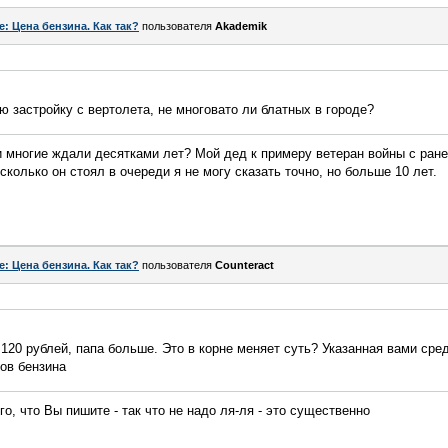
e: Цена бензина. Как так?
пользователя
Akademik
ю застройку с вертолета, не многовато ли блатных в городе?
и многие ждали десятками лет? Мой дед к примеру ветеран войны с ран
 сколько он стоял в очереди я не могу сказать точно, но больше 10 лет.
e: Цена бензина. Как так?
пользователя
Counteract
20 рублей, папа больше. Это в корне меняет суть? Указанная вами сре
ров бензина
го, что Вы пишите - так что не надо ля-ля - это существенно