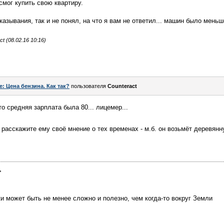
смог купить свою квартиру.
зывания, так и не понял, на что я вам не ответил... машин было меньше
 (08.02.16 10:16)
e: Цена бензина. Как так?
пользователя
Counteract
то средняя зарплата была 80... лицемер...
, расскажите ему своё мнение о тех временах - м.б. он возьмёт деревя
>
ки может быть не менее сложно и полезно, чем когда-то вокруг Земли