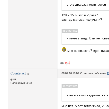
это в два раза отличается
120 и 150 - это в 2 раза?
вас где математике учили?
В ответ на:
я имел в виду, Вам не пове
мне не повезло? где я писа
Counteract
08.02.16 10:09
Ответ на сообщение
R
guru
Сообщений: 4344
В ответ на:
а на восьми квадратах жит
мне нет. А вот тетка жила, 20 