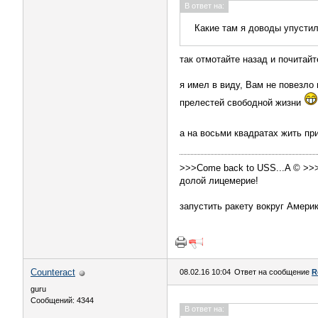
В ответ на:
Какие там я доводы упусти
так отмотайте назад и почитайт
я имел в виду, Вам не повезло 
прелестей свободной жизни
а на восьми квадратах жить п
>>>Come back to USS...A © >>
долой лицемерие!
запустить ракету вокруг Амери
Counteract
08.02.16 10:04
Ответ на сообщение
R
guru
Сообщений: 4344
В ответ на: