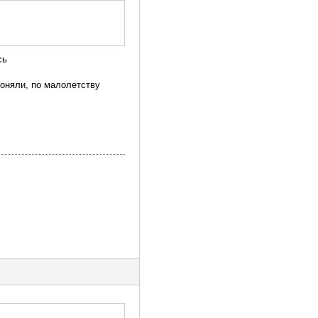
сь
поняли, по малолетству