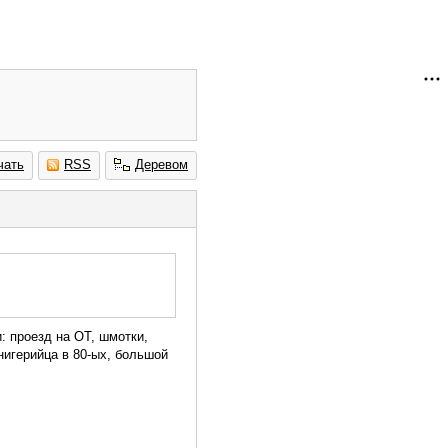
чать
RSS
Деревом
и: проезд на ОТ, шмотки,
нигерийца в 80-ых, большой