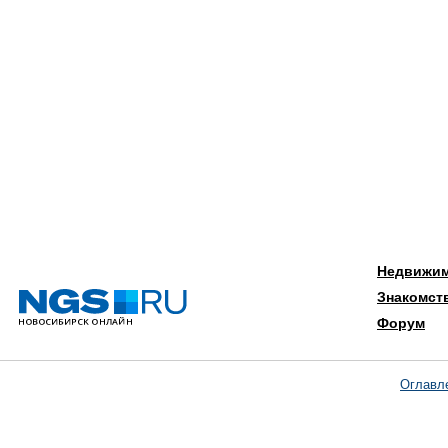
Недвижи
Знакомст
Форум
Оглавл