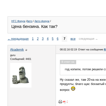
НГС.Форум
/
Авто
/
Авто-форум
/
Цена бензина. Как так?
1
2
3
4
5
6
7
все
←
предыдущая
следующая
→
Akademik
08.02.16 02:19
Ответ на сообщение
R
guru
Сообщений: 4401
В ответ на:
год копили, потом решили с
Ну сказал же, там 20-ка на жиз
продукты, благо щас бохаатый в
вопрос