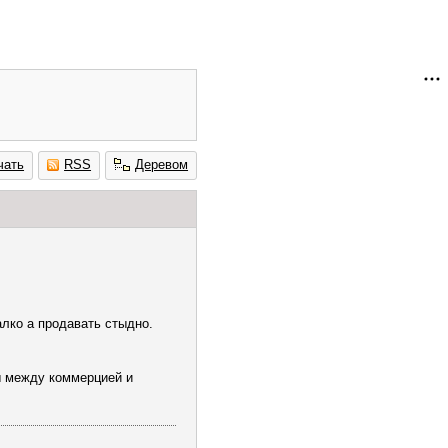
чать
RSS
Деревом
лко а продавать стыдно.
ы между коммерцией и