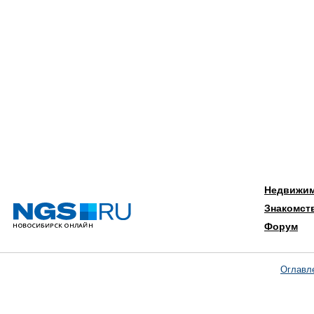
Недвижи
Знакомст
Форум
Оглавл