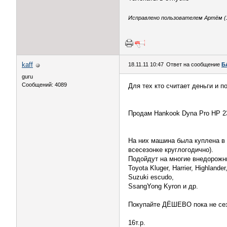
Исправлено пользователем Артём (18
kaff
18.11.11 10:47
Ответ на сообщение
Б
guru
Сообщений: 4089
Для тех кто считает деньги и 
Продам Hankook Dyna Pro HP 2
На них машина была куплена в 
всесезонке круглогодично).
Подойдут на многие внедорожни
Toyota Kluger, Harrier, Highland
Suzuki escudo,
SsangYong Kyron и др.
Покупайте ДЁШЕВО пока не се
16т.р.