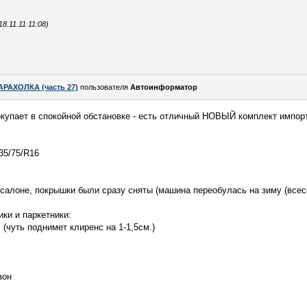
.11.11 11:08)
АРАХОЛКА (часть 27)
пользователя
Автоинформатор
покупает в спокойной обстановке - есть отличный НОВЫЙ комплект импор
35/75/R16
салоне, покрышки были сразу сняты (машина переобулась на зиму (всесе
ки и паркетники:
er, (чуть поднимет клиренс на 1-1,5см.)
зон