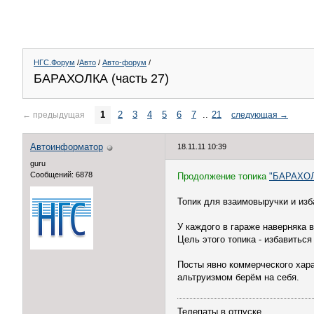
НГС.Форум
/
Авто
/
Авто-форум
/
БАРАХОЛКА (часть 27)
1
2
3
4
5
6
7
..
21
←
предыдущая
следующая
→
Автоинформатор
18.11.11 10:39
guru
Сообщений: 6878
Продолжение топика
"БАРАХОЛ
Топик для взаимовыручки и из
У каждого в гараже наверняка 
Цель этого топика - избавиться
Посты явно коммерческого хара
альтруизмом берём на себя.
Телепаты в отпуске