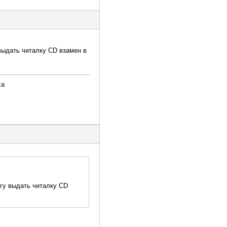
ыдать читалку CD взамен в
ха
гу выдать читалку CD