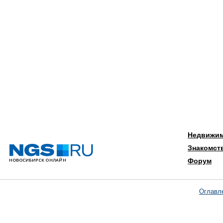
Недвижи
Знакомст
Форум
Оглавл