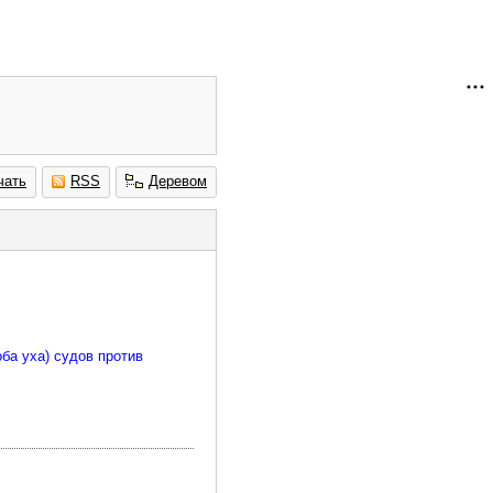
чать
RSS
Деревом
ба уха) судов против