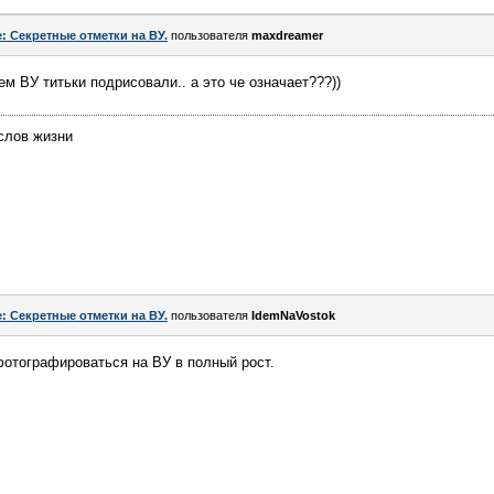
: Секретные отметки на ВУ.
пользователя
maxdreamer
ем ВУ титьки подрисовали.. а это че означает???))
слов жизни
: Секретные отметки на ВУ.
пользователя
IdemNaVostok
фотографироваться на ВУ в полный рост.