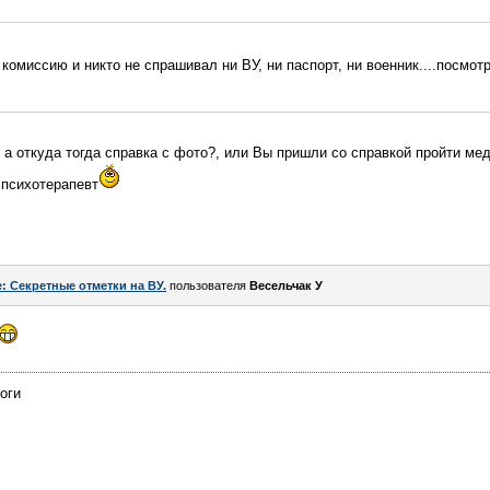
 комиссию и никто не спрашивал ни ВУ, ни паспорт, ни военник....посмот
 а откуда тогда справка с фото?, или Вы пришли со справкой пройти ме
 психотерапевт
: Секретные отметки на ВУ.
пользователя
Весельчак У
оги