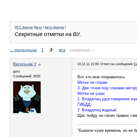
НГС.Форум
/
Авто
/
Авто-форум
/
Секретные отметки на ВУ.
1
2
все
←
предыдущая
следующая
→
Весельчак У
10.11.11 21:00
Ответ на сообщение
С
guru
Сообщений: 3035
Вот это мне понравилось:
Метки на глазах
3. Две точки под глазами автор
Метки на ушах
1. Владелец удостоверения юри
ГИБДД.
2. Владелец жадный.
Щас пойду на своих правах сам
"Бывали хуже времена, но не б