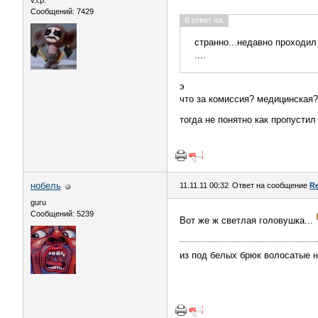
v.i.p.
Сообщений: 7429
В ответ на:
странно...недавно проходил
....
э
что за комиссия? медицинская?
тогда не понятно как пропустил
нобель
11.11.11 00:32
Ответ на сообщение
Re
guru
Сообщений: 5239
Вот же ж светлая головушка...
из под белых брюк волосатые н