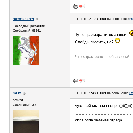
maxdreamer
11.11.11 08:12
Ответ на сообщение
Re
Последний романтик
Сообщений: 63361
Тут от размера титек зависит
Слайды просить, не?
Что характерно — обнаглели!
raum
11.11.11 09:48
Ответ на сообщение
Re
activist
Сообщений: 305
чую, сейчас тема попрет))))))))))
оппа оппа зеленая ограда