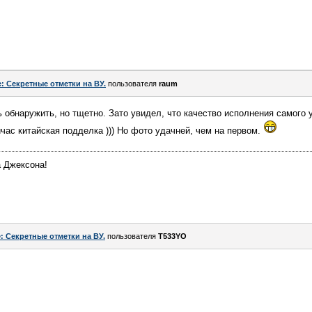
: Секретные отметки на ВУ.
пользователя
raum
ь обнаружить, но тщетно. Зато увидел, что качество исполнения самого
йчас китайская подделка ))) Но фото удачней, чем на первом.
а Джексона!
: Секретные отметки на ВУ.
пользователя
T533YO