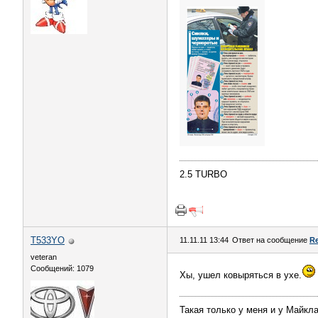
2.5 TURBO
T533YO
11.11.11 13:44
Ответ на сообщение
Re
veteran
Сообщений: 1079
Хы, ушел ковыряться в ухе.
Такая только у меня и у Майкл