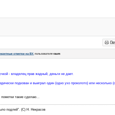
Пе
екретные отметки на ВУ.
пользователя
raum
учкой - владелец прав жадный, деньги не дает.
дически подкован и выиграл один (одно ухо проколото) или несколько (о
 пометки такие сделаю...
ыло подлей". (C) Н. Некрасов