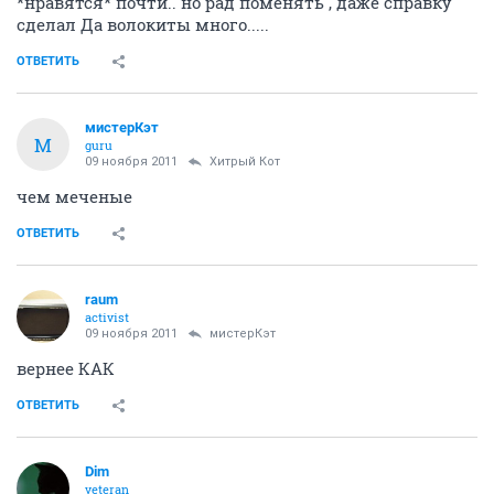
*нравятся* почти.. но рад поменять , даже справку
сделал Да волокиты много.....
ОТВЕТИТЬ
мистерКэт
М
guru
09 ноября 2011
Хитрый Кот
чем меченые
ОТВЕТИТЬ
raum
activist
09 ноября 2011
мистерКэт
вернее КАК
ОТВЕТИТЬ
Dim
veteran