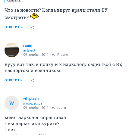
сказала...
Что за новости? Когда вдруг врачи стали ВУ
смотреть?
ОТВЕТИТЬ
raum
activist
09 ноября 2011
Picaro
нууу вот так, к психу и к наркологу садишься с ВУ,
паспортом и военником....
ОТВЕТИТЬ
whiplash
W
кусок мяса
09 ноября 2011
raum
меня нарколог спрашивал:
- вы наркотики курите?
- нет