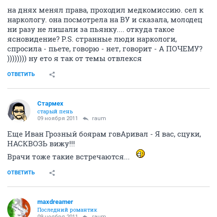
на днях менял права, проходил медкомиссию. сел к
наркологу. она посмотрела на ВУ и сказала, молодец
ни разу не лишали за пьянку.... откуда такое
ясновидение? P.S. странные люди наркологи,
спросила - пьете, говорю - нет, говорит - А ПОЧЕМУ?
)))))))) ну ето я так от темы отвлекся
ОТВЕТИТЬ
Стармех
старый пень
09 ноября 2011
raum
Еще Иван Грозный боярам говАривал - Я вас, сцуки,
НАСКВОЗЬ вижу!!!
Врачи тоже такие встречаются...
ОТВЕТИТЬ
maxdreamer
Последний романтик
09 ноября 2011
raum