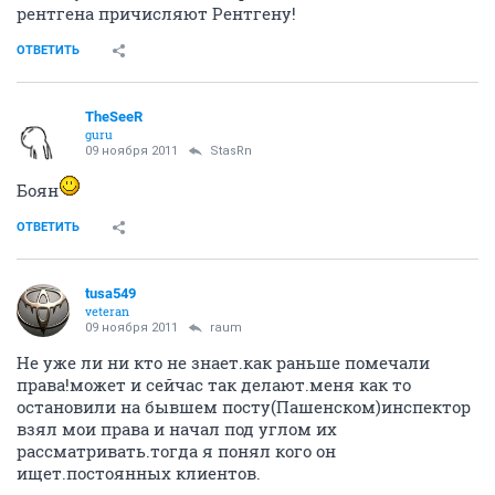
рентгена причисляют Рентгену!
ОТВЕТИТЬ
TheSeeR
guru
09 ноября 2011
StasRn
Боян
ОТВЕТИТЬ
tusa549
veteran
09 ноября 2011
raum
Не уже ли ни кто не знает.как раньше помечали
права!может и сейчас так делают.меня как то
остановили на бывшем посту(Пашенском)инспектор
взял мои права и начал под углом их
рассматривать.тогда я понял кого он
ищет.постоянных клиентов.