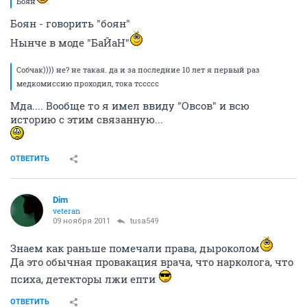
Боян
Боян - говорить "боян"
Нынче в моде "БаЙаН"
Собчак)))) не? не такая. да и за последние 10 лет я первый раз
медкомиссию проходил, тока тссссс
Мда.... Вообще то я имел ввиду "Овсов" и всю
историю с этим связанную...
ОТВЕТИТЬ
Dim
veteran
09 ноября 2011
tusa549
Знаем как раньше помечали права, дыроколом
Да это обычная провакация врача, что нарколога, что
психа, детекторы лжи епти
ОТВЕТИТЬ