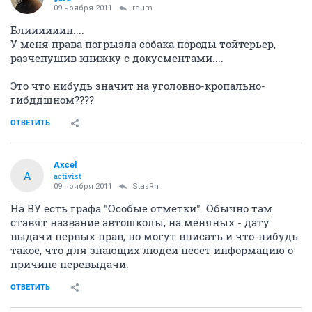
09 ноября 2011
raum
Блиииииин....
У меня права погрызла собака породы тойтерьер,
разчепушив книжку с докусментами....
Это что нибудь значит на уголовно-кропально-
гибддшном????
ОТВЕТИТЬ
Axcel
A
activist
09 ноября 2011
StasRn
На ВУ есть графа "Особые отметки". Обычно там
ставят название автошколы, на меняных - дату
выдачи первых прав, но могут вписать и что-нибудь
такое, что для знающих людей несет информацию о
причине перевыдачи.
ОТВЕТИТЬ