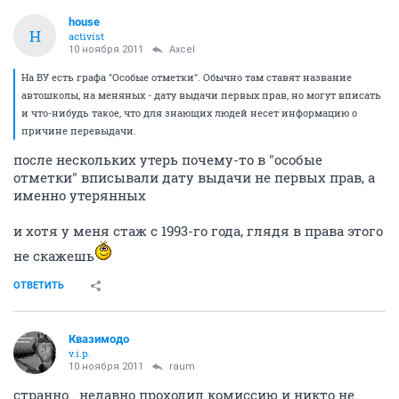
house
H
activist
10 ноября 2011
Axcel
На ВУ есть графа "Особые отметки". Обычно там ставят название
автошколы, на меняных - дату выдачи первых прав, но могут вписать
и что-нибудь такое, что для знающих людей несет информацию о
причине перевыдачи.
после нескольких утерь почему-то в "особые
отметки" вписывали дату выдачи не первых прав, а
именно утерянных
и хотя у меня стаж с 1993-го года, глядя в права этого
не скажешь
ОТВЕТИТЬ
Квазимодо
v.i.p.
10 ноября 2011
raum
странно...недавно проходил комиссию и никто не