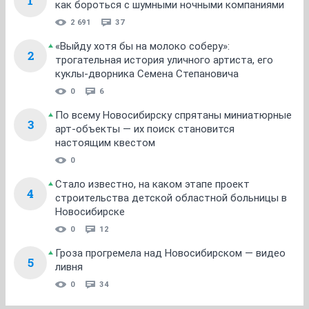
1
как бороться с шумными ночными компаниями
2 691
37
«Выйду хотя бы на молоко соберу»:
2
трогательная история уличного артиста, его
куклы-дворника Семена Степановича
0
6
По всему Новосибирску спрятаны миниатюрные
3
арт-объекты — их поиск становится
настоящим квестом
0
Стало известно, на каком этапе проект
4
строительства детской областной больницы в
Новосибирске
0
12
Гроза прогремела над Новосибирском — видео
5
ливня
0
34