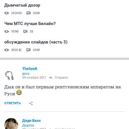
Дымчатый дозор
191693
1000
Чем МТС лучше Билайн?
7590
33
обсуждение слайдов (часть 3)
292141
1000
TheSeeR
guru
09 ноября 2011
Стармех
Дык он и был первым рентгеновским аппаратом на
Руси
ОТВЕТИТЬ
Дядя Ваsя
Дедуля