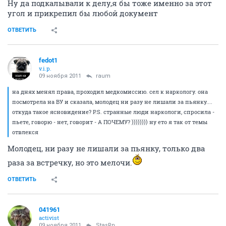
Ну да подкалывали к делу,я бы тоже именно за этот
угол и прикрепил бы любой документ
ОТВЕТИТЬ
fedot1
v.i.p.
09 ноября 2011
raum
на днях менял права, проходил медкомиссию. сел к наркологу. она
посмотрела на ВУ и сказала, молодец ни разу не лишали за пьянку....
откуда такое ясновидение? P.S. странные люди наркологи, спросила -
пьете, говорю - нет, говорит - А ПОЧЕМУ? )))))))) ну ето я так от темы
отвлекся
Молодец, ни разу не лишали за пьянку, только два
раза за встречку, но это мелочи.
ОТВЕТИТЬ
041961
activist
09 ноября 2011
StasRn