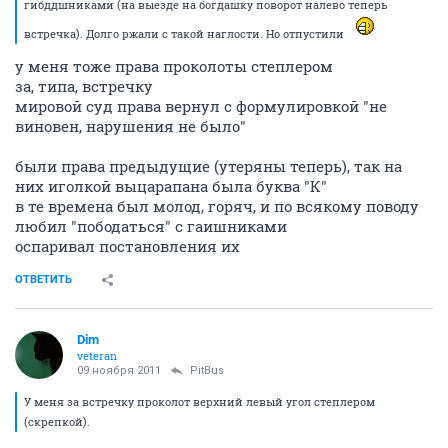
гибддшниками (на выезде на богдашку поворот налево теперь
встречка). Долго ржали с такой наглости. Но отпустили
у меня тоже права проколоты степлером
за, типа, встречку
мировой суд права вернул с формулировкой "не
виновен, нарушения не было"
были права предыдущие (утеряны теперь), так на
них иголкой выцарапана была буква "К"
в те времена был молод, горяч, и по всякому поводу
любил "пободаться" с гаишниками
оспаривал постановления их
ОТВЕТИТЬ
Dim
veteran
09 ноября 2011
PitBus
У меня за встречку проколот верхний левый угол степлером
(скрепкой).