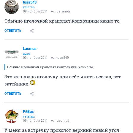
tusa549
veteran
09 ноября 2011
paramon
Обычно иголочкой краполят.колхозники какие то.
ОТВЕТИТЬ
Lacmus
guru
09 ноября 2011
tusa549
Обычно иголочкой краполят.колхозники какие то.
Это же нужно иголочку при себе иметь всегда, вот
затейники
ОТВЕТИТЬ
PitBus
veteran
09 ноября 2011
Lacmus
У меня за встречку проколот верхний левый угол