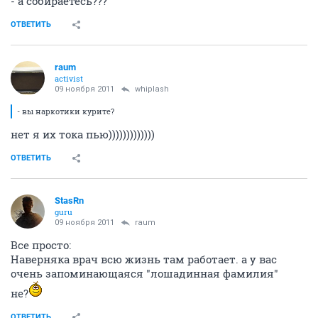
- а собираетесь???
ОТВЕТИТЬ
raum
activist
09 ноября 2011
whiplash
- вы наркотики курите?
нет я их тока пью)))))))))))))
ОТВЕТИТЬ
StasRn
guru
09 ноября 2011
raum
Все просто:
Наверняка врач всю жизнь там работает. а у вас
очень запоминающаяся "лошадинная фамилия"
не?
ОТВЕТИТЬ