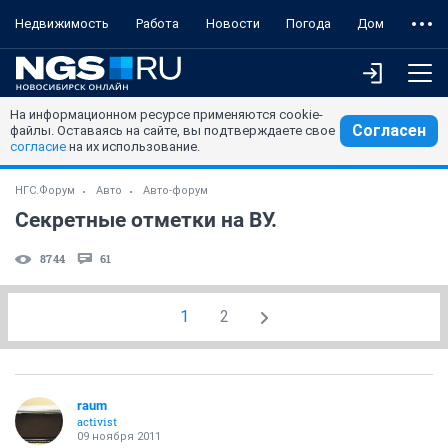
Недвижимость
Работа
Новости
Погода
Дом
На информационном ресурсе применяются cookie-
Согласен
файлы. Оставаясь на сайте, вы подтверждаете свое
согласие
на их использование.
НГС.Форум
Авто
Авто-форум
Секретные отметки на ВУ.
8744
61
1
2
raum
activist
09 ноября 2011