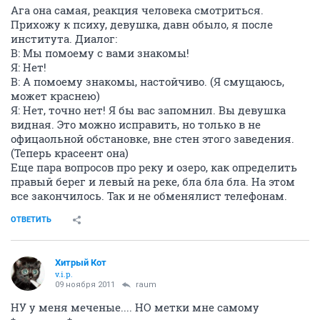
Ага она самая, реакция человека смотриться.
Прихожу к психу, девушка, давн обыло, я после
института. Диалог:
В: Мы помоему с вами знакомы!
Я: Нет!
В: А помоему знакомы, настойчиво. (Я смущаюсь,
может краснею)
Я: Нет, точно нет! Я бы вас запомнил. Вы девушка
видная. Это можно исправить, но только в не
офицаольной обстановке, вне стен этого заведения.
(Теперь красеент она)
Еще пара вопросов про реку и озеро, как определить
правый берег и левый на реке, бла бла бла. На этом
все закончилось. Так и не обменялист телефонам.
ОТВЕТИТЬ
Хитрый Кот
v.i.p.
09 ноября 2011
raum
НУ у меня меченые.... НО метки мне самому