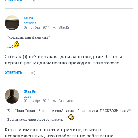
raum
activist
09 ноября 2011
StasRn
"лошадинная фамилия"
не?
Собчак)))) не? не такая. да и за последние 10 лет я
первый раз медкомиссию проходил, тока тссссс
ОТВЕТИТЬ
StasRn
guru
09 ноября 2011
Стармех
Еще Иван Грозный боярам говАривал - Я вас, сцуки, НАСКВОЗЬ вижу!!!
Врачи тоже такие встречаются...
Кстати именно по этой причине, считаю
незаслуженным, что изобретение собственно