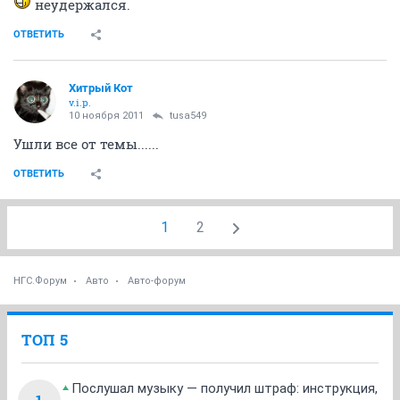
неудержался.
ОТВЕТИТЬ
Хитрый Кот
v.i.p.
10 ноября 2011
tusa549
Ушли все от темы......
ОТВЕТИТЬ
1
2
НГС.Форум
Авто
Авто-форум
ТОП 5
Послушал музыку — получил штраф: инструкция,