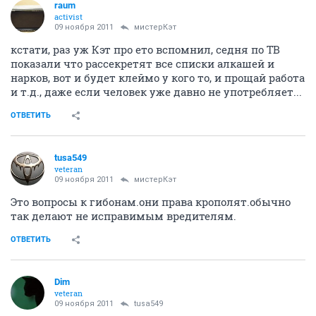
raum
activist
09 ноября 2011
мистерКэт
кстати, раз уж Кэт про ето вспомнил, седня по ТВ
показали что рассекретят все списки алкашей и
нарков, вот и будет клеймо у кого то, и прощай работа
и т.д., даже если человек уже давно не употребляет...
ОТВЕТИТЬ
tusa549
veteran
09 ноября 2011
мистерКэт
Это вопросы к гибонам.они права крополят.обычно
так делают не исправимым вредителям.
ОТВЕТИТЬ
Dim
veteran
09 ноября 2011
tusa549