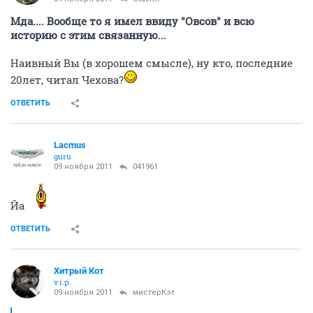
Мда.... Вообще то я имел ввиду "Овсов" и всю
историю с этим связанную...
Наивный Вы (в хорошем смысле), ну кто, последние
20лет, читал Чехова?
ОТВЕТИТЬ
Lacmus
guru
09 ноября 2011
041961
Йа
ОТВЕТИТЬ
Хитрый Кот
v.i.p.
09 ноября 2011
мистерКэт