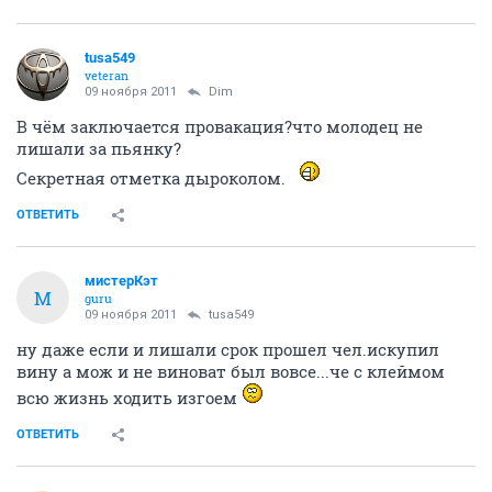
tusa549
veteran
09 ноября 2011
Dim
В чём заключается провакация?что молодец не
лишали за пьянку?
Секретная отметка дыроколом.
ОТВЕТИТЬ
мистерКэт
М
guru
09 ноября 2011
tusa549
ну даже если и лишали срок прошел чел.искупил
вину а мож и не виноват был вовсе...че с клеймом
всю жизнь ходить изгоем
ОТВЕТИТЬ