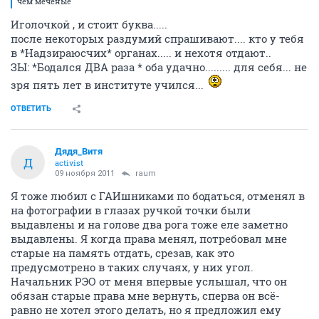
чем меченые
Иголочкой , и стоит буква.....
после некоторых раздумий спрашивают.... кто у тебя
в *Надзираюсчих* органах..... и нехотя отдают..
ЗЫ: *Бодался ДВА раза * оба удачно......... для себя... не
зря пять лет в институте учился...
ОТВЕТИТЬ
Дядя_Витя
Д
activist
09 ноября 2011
raum
Я тоже любил с ГАИшниками по бодаться, отменял в
на фотографии в глазах ручкой точки были
выдавлены и на голове два рога тоже еле заметно
выдавлены. Я когда права менял, потребовал мне
старые на память отдать, срезав, как это
предусмотрено в таких случаях, у них угол.
Начальник РЭО от меня впервые услышал, что он
обязан старые права мне вернуть, сперва он всё-
равно не хотел этого делать, но я предложил ему