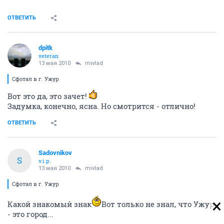
ОТВЕТИТЬ
dpitk
veteran
13 мая 2010
mivlad
Сфотал в г. Ужур
Вот это да, это зачет!
Задумка, конечно, ясна. Но смотрится - отлично!
ОТВЕТИТЬ
Sadovnikov
S
v.i.p.
13 мая 2010
mivlad
Сфотал в г. Ужур
Какой знакомый знак
Вот только не знал, что Ужур
- это город...