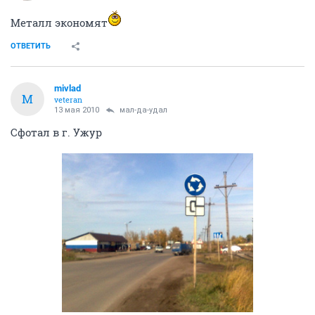
Металл экономят
ОТВЕТИТЬ
mivlad
M
veteran
13 мая 2010
мал-да-удал
Сфотал в г. Ужур