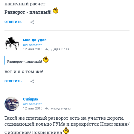
наличный расчет.
Разворот - платный!
ОТВЕТИТЬ
мал-да-удал
old hamster
12 мая 2010
Дядя Ваsя
Разворот - платный!
вот и я о том же!
ОТВЕТИТЬ
Сибиряк
old hamster
12 мая 2010
мал-да-удал
Такой же платный разворот есть на участке дороги,
содиняющей кольцо ГУМа и перекрёсток Новогодняя/
Сибиряков/Покрышкина