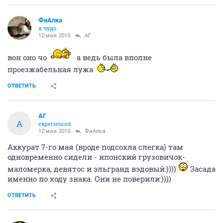
ФиАлка
я чудо
12 мая 2010
АГ
вон оно чо
а ведь была вполне
проезжабельная лужа
ОТВЕТИТЬ
АГ
А
experienced
12 мая 2010
ФиАлка
Аккурат 7-го мая (вроде подсохла слегка) там
одновременно сидели - ипонский грузовичок-
маломерка, девятос и эльгранд вэдовый:))))
Засада
именно по ходу знака. Они не поверили:))))
ОТВЕТИТЬ