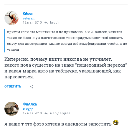
Kitsen
veteran
12 мая 2010
brodin
притом если это монетки то я не припомню 15 и 20 копеек, кажется
таких не было , ну а насчет знаков то их придумывают чтоб вносить
смуту для иностранцев , мы же всегда всё комуфлировали чтоб они не
узнали
Интересно, почему никто никогда не уточняет,
какого пола существо на знаке "пешеходный переход"
и какая марка авто на табличке, указывающей, как
парковаться.
ОТВЕТИТЬ
ФиАлка
я чудо
12 мая 2010
мал-да-удал
я ваще т это фото хотела в анекдоты запостить