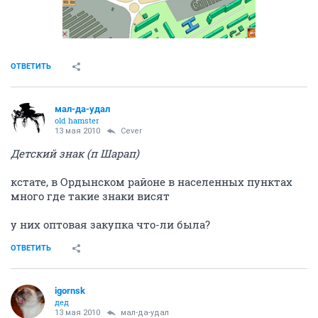
ОТВЕТИТЬ
мал-да-удал
old hamster
13 мая 2010
Cever
Детский знак (п Шарап)
кстате, в Ордынском районе в населенных пунктах
много где такие знаки висят
у них оптовая закупка что-ли была?
ОТВЕТИТЬ
igornsk
дед
13 мая 2010
мал-да-удал