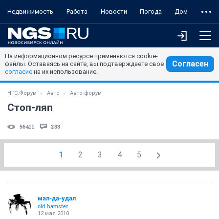
Недвижимость
Работа
Новости
Погода
Дом
На информационном ресурсе применяются cookie-
Согласен
файлы. Оставаясь на сайте, вы подтверждаете свое
согласие
на их использование.
НГС.Форум
Авто
Авто-форум
Стоп-ляп
56411
233
1
2
3
4
5
мал-да-удал
old hamster
12 мая 2010