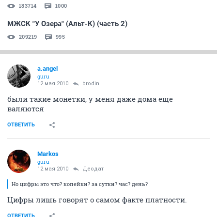
183714
1000
МЖСК "У Озера" (Альт-К) (часть 2)
209219
995
a.angel
guru
12 мая 2010
brodin
были такие монетки, у меня даже дома еще
валяются
ОТВЕТИТЬ
Markos
guru
12 мая 2010
Деодат
Но цифры это что? копейки? за сутки? час? день?
Цифры лишь говорят о самом факте платности.
ОТВЕТИТЬ