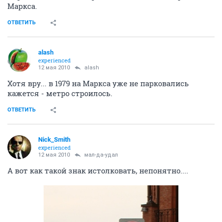
Маркса.
ОТВЕТИТЬ
alash
experienced
12 мая 2010
alash
Хотя вру... в 1979 на Маркса уже не парковались
кажется - метро строилось.
ОТВЕТИТЬ
Nick_Smith
experienced
12 мая 2010
мал-да-удал
А вот как такой знак истолковать, непонятно....