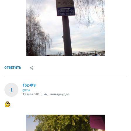
ОТВЕТИТЬ
152-ФЗ
1
guru
12 мая 2010
мал-да-удал