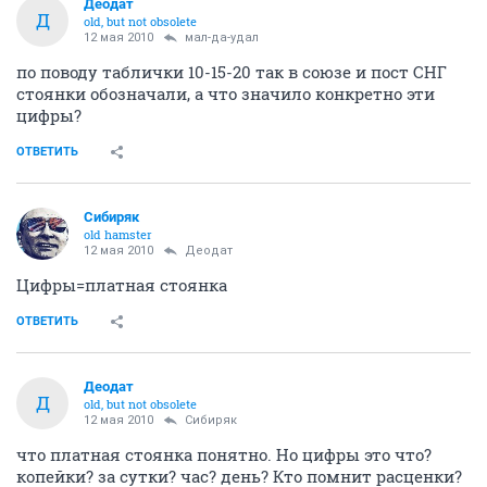
Деодат
Д
old, but not obsolete
12 мая 2010
мал-да-удал
по поводу таблички 10-15-20 так в союзе и пост СНГ
стоянки обозначали, а что значило конкретно эти
цифры?
ОТВЕТИТЬ
Сибиряк
old hamster
12 мая 2010
Деодат
Цифры=платная стоянка
ОТВЕТИТЬ
Деодат
Д
old, but not obsolete
12 мая 2010
Сибиряк
что платная стоянка понятно. Но цифры это что?
копейки? за сутки? час? день? Кто помнит расценки?