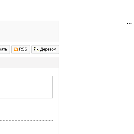
чать
RSS
Деревом