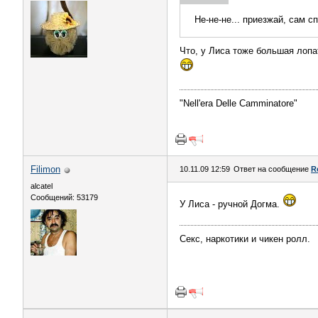
Не-не-не... приезжай, сам сп
Что, у Лиса тоже большая лопа
"Nell'era Delle Сamminatore"
Filimon
10.11.09 12:59
Ответ на сообщение
R
alcatel
Сообщений: 53179
У Лиса - ручной Догма.
Секс, наркотики и чикен ролл.