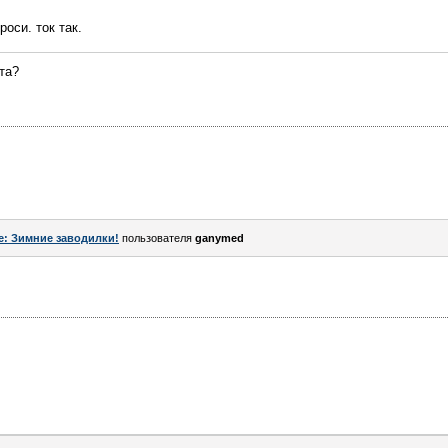
роси. ток так.
та?
e: Зимние заводилки!
пользователя
ganymed