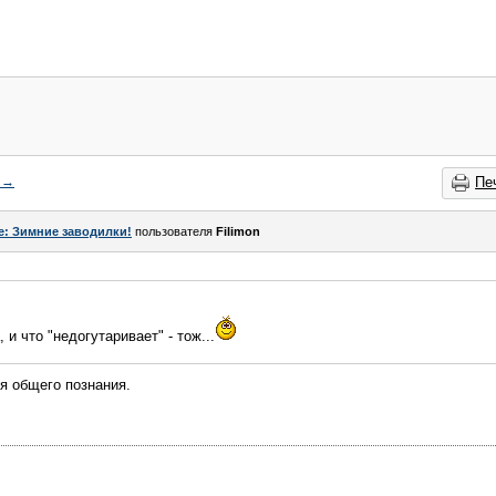
→
Пе
e: Зимние заводилки!
пользователя
Filimon
, и что "недогутаривает" - тож...
ля общего познания.