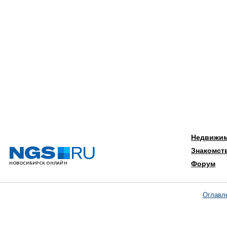
Недвижи
Знакомст
Форум
Оглавл