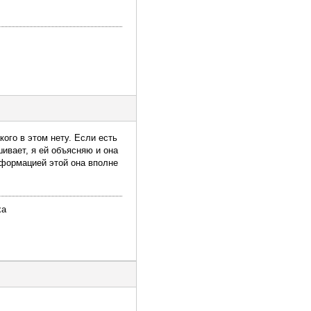
ого в этом нету. Если есть
шивает, я ей объясняю и она
нформацией этой она вполне
ха