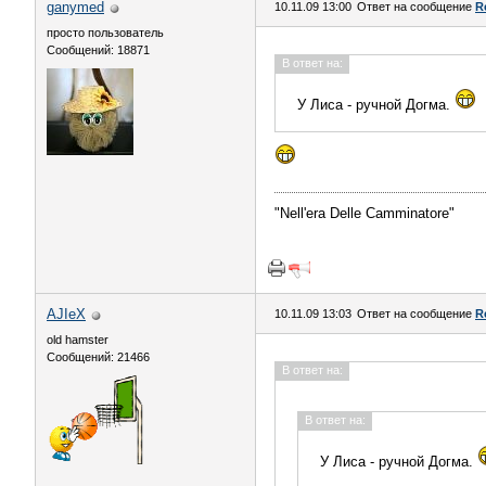
ganymed
10.11.09 13:00
Ответ на сообщение
R
просто пользователь
Сообщений: 18871
В ответ на:
У Лиса - ручной Догма.
"Nell'era Delle Сamminatore"
AJIeX
10.11.09 13:03
Ответ на сообщение
R
old hamster
Сообщений: 21466
В ответ на:
В ответ на:
У Лиса - ручной Догма.