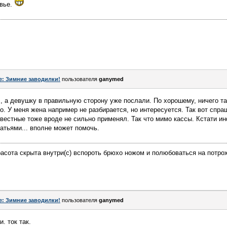
овье.
e: Зимние заводилки!
пользователя
ganymed
, а девушку в правильную сторону уже послали. По хорошему, ничего так
о. У меня жена например не разбирается, но интересуется. Так вот спра
вестные тоже вроде не сильно применял. Так что мимо кассы. Кстати и
атьями... вполне может помочь.
асота скрыта внутри(с) вспороть брюхо ножом и полюбоваться на потро
e: Зимние заводилки!
пользователя
ganymed
и. ток так.