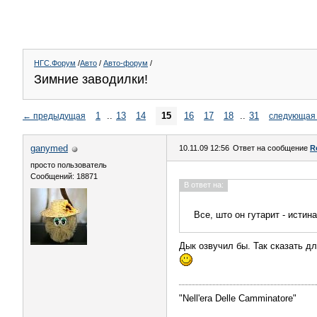
НГС.Форум
/
Авто
/
Авто-форум
/
Зимние заводилки!
1
..
13
14
15
16
17
18
..
31
←
предыдущая
следующая
ganymed
10.11.09 12:56
Ответ на сообщение
R
просто пользователь
Сообщений: 18871
В ответ на:
Все, што он гутарит - истина
Дык озвучил бы. Так сказать д
"Nell'era Delle Сamminatore"