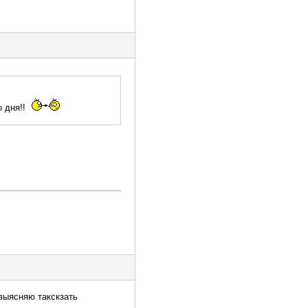
о дня!!
 выясняю такскзать