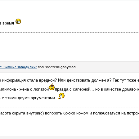
ее время
e: Зимние заводилки!
пользователя
ganymed
ор информация стала вредной? Или действовать должен я? Так тут тоже
филимона - жена с лопатой
правда с сапёрной... но в качестве добавочк
ю с этими двумя аргументами
асота скрыта внутри(с) вспороть брюхо ножом и полюбоваться на потро