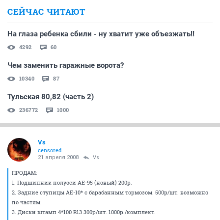
СЕЙЧАС ЧИТАЮТ
На глаза ребенка сбили - ну хватит уже объезжать!!
4292
60
Чем заменить гаражные ворота?
10340
87
Тульская 80,82 (часть 2)
236772
1000
Vs
censored
21 апреля 2008
Vs
ПРОДАМ:
1. Подшипник полуоси АЕ-95 (новый) 200р.
2. Задние ступицы АЕ-10* с барабанным тормозом. 500р/шт. возможно
по частям.
3. Диски штамп 4*100 R13 300р/шт. 1000р./комплект.