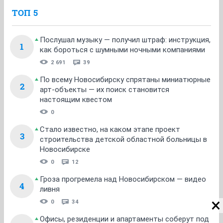
ТОП 5
Послушал музыку — получил штраф: инструкция,
1
как бороться с шумными ночными компаниями
2 691
39
По всему Новосибирску спрятаны миниатюрные
2
арт-объекты — их поиск становится
настоящим квестом
0
Стало известно, на каком этапе проект
3
строительства детской областной больницы в
Новосибирске
0
12
Гроза прогремела над Новосибирском — видео
4
ливня
0
34
Офисы, резиденции и апартаменты соберут под