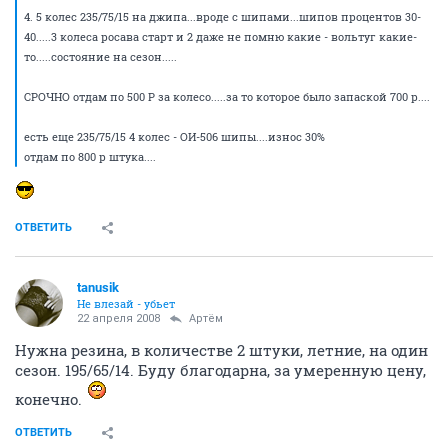
4. 5 колес 235/75/15 на джипа...вроде с шипами...шипов процентов 30-
40.....3 колеса росава старт и 2 даже не помню какие - вольтуг какие-
то.....состояние на сезон.....
СРОЧНО отдам по 500 Р за колесо.....за то которое было запаской 700 р....
есть еще 235/75/15 4 колес - ОИ-506 шипы....износ 30%
отдам по 800 р штука....
ОТВЕТИТЬ
tanusik
Не влезай - убьет
22 апреля 2008
Артём
Нужна резина, в количестве 2 штуки, летние, на один
сезон. 195/65/14. Буду благодарна, за умеренную цену,
конечно.
ОТВЕТИТЬ