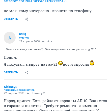
attachmentid=37468&d=1208855903
не моя, каму интересно - звоните по телефону.
ОТВЕТИТЬ
antiq
A
veteran
22 апреля 2008
vida
Они на все одинаковые (?). Эти покупались конкретно под 3110.
Понял.
Я подумал, а вдруг на газ-21
вот и спросил
ОТВЕТИТЬ
AlekseyB
Анонимный пользователь
22 апреля 2008
Pernatiy05
Народ, привет. Есть рейка от короллы АЕ110. Валяется
в гараже и пылится. Требует ремонта - а именно
устранение стука. Остальное с ней все отлично. У