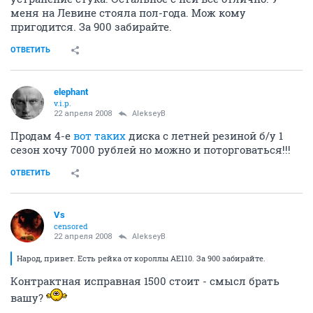
меня на Левине стояла пол-года. Мож кому
пригодится. За 900 забирайте.
ОТВЕТИТЬ
elephant
v.i.p.
22 апреля 2008
AlekseyB
Продам 4-е
вот таких
диска с летней резиной б/у 1
сезон хочу 7000 рублей но можно и поторговаться!!!
ОТВЕТИТЬ
Vs
censored
22 апреля 2008
AlekseyB
Народ, привет. Есть рейка от короллы АЕ110. За 900 забирайте.
Контрактная исправная 1500 стоит - смысл брать
вашу?