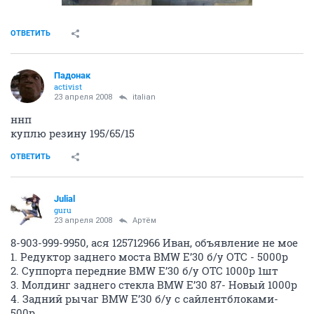
ОТВЕТИТЬ
Падонак
activist
23 апреля 2008
italian
ннп
куплю резину 195/65/15
ОТВЕТИТЬ
Julial
guru
23 апреля 2008
Артём
8-903-999-9950, ася 125712966 Иван, объявление не мое
1. Редуктор заднего моста BMW E’30 б/у ОТС - 5000р
2. Суппорта передние BMW E’30 б/у ОТС 1000р 1шт
3. Молдинг заднего стекла BMW E’30 87- Новый 1000р
4. Задний рычаг BMW E’30 б/у с сайлентблоками-
500р