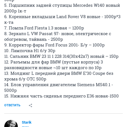
5. Подшипник задней ступицы Mercedes W140 новый
2000р 1к-т
6. Коренные вкладыши Land Rover V8 новые - 1000р*3
к-та
7. Помпа Ford Fiesta 1.3 новая – 1200р
8. Зеркало L VW Passat 97- новое, электрическое с
обогревом, тайвань - 2500р
9. Корректор фары Ford Focus 2001- Б/у – 1000р
10. Лампочка H1 б/у 30р
11. Сальник BMW 23 11 1 228 314(30x42x7) новый – 150р
12. Разъемы для фар BMW (пустые корпуса) 3
разновидности новые ~10 шт каждого по 10р
13. Молдинг L передней двери BMW E’30 Coupe без
хрома б/у ОТС 500р
14. Блок управления двигателем Siemens MS40.1 -
5000р
15. Нижняя часть сиденья переднего E36 новая-1500
ОТВЕТИТЬ
Starik
guru