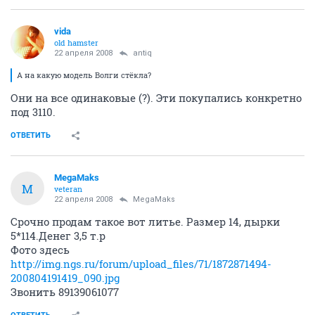
vida
old hamster
22 апреля 2008
antiq
А на какую модель Волги стёкла?
Они на все одинаковые (?). Эти покупались конкретно
под 3110.
ОТВЕТИТЬ
MegaMaks
M
veteran
22 апреля 2008
MegaMaks
Срочно продам такое вот литье. Размер 14, дырки
5*114.Денег 3,5 т.р
Фото здесь
http://img.ngs.ru/forum/upload_files/71/1872871494-
200804191419_090.jpg
Звонить 89139061077