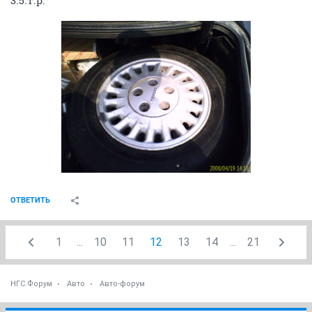
3.5.т.р.
ОТВЕТИТЬ
1
...
10
11
12
13
14
...
21
НГС.Форум
Авто
Авто-форум