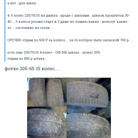
а вот...для жипа:
4. 5 колес 235/75/15 на джипа...вроде с шипами...шипов процентов 30-
40.....3 колеса росава старт и 2 даже не помню какие - вольтуг какие-
то.....состояние на сезон.....
СРОЧНО отдам по 500 Р за колесо.....за то которое было запаской 700 р....
есть еще 235/75/15 4 колес - ОИ-506 шипы....износ 30%
отдам по 800 р штука....
фотко 205-65-15 колес....