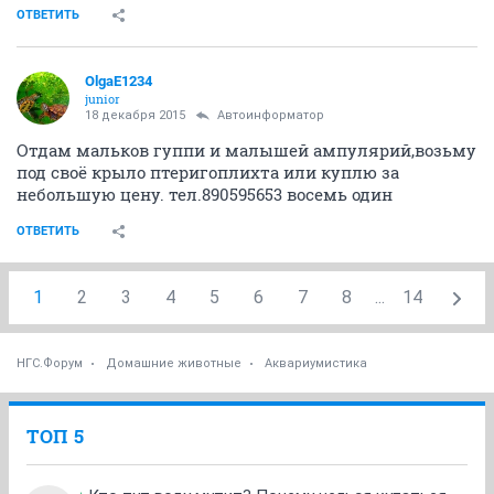
ОТВЕТИТЬ
OlgaE1234
junior
18 декабря 2015
Автоинформатор
Отдам мальков гуппи и малышей ампулярий,возьму
под своё крыло птеригоплихта или куплю за
небольшую цену. тел.890595653 восемь один
ОТВЕТИТЬ
1
2
3
4
5
6
7
8
...
14
НГС.Форум
Домашние животные
Аквариумистика
ТОП 5