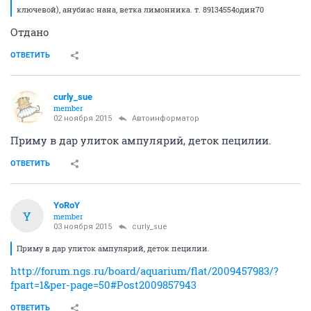
ключевой), анубиас нана, ветка лимонника. т. 89134554один70
Отдано
ОТВЕТИТЬ
curly_sue
member
02 ноября 2015
Автоинформатор
Приму в дар улиток ампулярий, деток пецилии.
ОТВЕТИТЬ
YoRoY
Y
member
03 ноября 2015
curly_sue
Приму в дар улиток ампулярий, деток пецилии.
http://forum.ngs.ru/board/aquarium/flat/2009457983/?
fpart=1&per-page=50#Post2009857943
ОТВЕТИТЬ