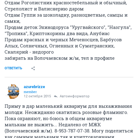
Отдам Роголистник красностебельный и обычный,
Стрелолист и Валиснерию даром
Отдам Гуппи за шоколадку, разноцветные, самцы и
самки,
Продам деток Эхинодоруса "Уругвайского", "Назгула",
"Тропика", Криптокорины два вида, Анубиас
Продам красных и черных Меченосцев, Барбусов
Алых, Солнечных, Огненных и Суматранских,
Скалярий - недорого
забирать на Волочаевском ж/м, тел в профиле
ОТВЕТИТЬ
azurebrizze
member
12 октября 2015
Автоинформатор
Приму в дар маленький аквариум для выхаживания
молоди. Неожиданно окатились розовые фламинго.
Пока охраняют, но боюсь в общем аквариуме
малькам не выжить... Недалеко от МЖК
(Волочаевский ж/м). 8-953-787-07-38. Могу поделиться
как самими мальками так и криптокаринами.