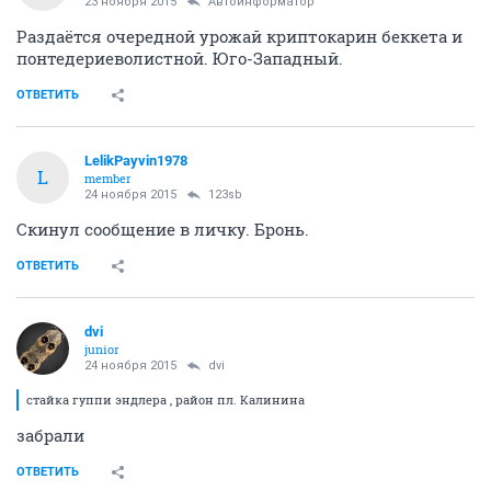
23 ноября 2015
Автоинформатор
Раздаётся очередной урожай криптокарин беккета и
понтедериеволистной. Юго-Западный.
ОТВЕТИТЬ
LelikPayvin1978
L
member
24 ноября 2015
123sb
Скинул сообщение в личку. Бронь.
ОТВЕТИТЬ
dvi
junior
24 ноября 2015
dvi
стайка гуппи эндлера , район пл. Калинина
забрали
ОТВЕТИТЬ