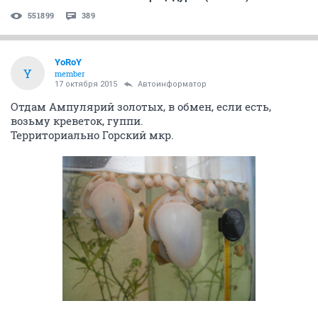
551899
389
YoRoY
Y
member
17 октября 2015
Автоинформатор
Отдам Ампулярий золотых, в обмен, если есть,
возьму креветок, гуппи.
Территориально Горский мкр.