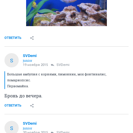
ОТВЕТИТЬ
SVDemi
S
junior
19 ноября 2015
SVDemi
Большая амбулия с корнями, лимонник, мох фонтиналис,
ломариопсис.
Первомайка.
Бронь до вечера.
ОТВЕТИТЬ
SVDemi
S
junior
20 ноября 2015
SVDemi