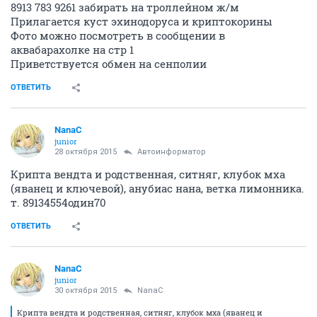
8913 783 9261 забирать на троллейном ж/м
Прилагается куст эхинодоруса и криптокорины
Фото можно посмотреть в сообщении в
аквабарахолке на стр 1
Приветствуется обмен на сенполии
ОТВЕТИТЬ
NanaC
junior
28 октября 2015
Автоинформатор
Крипта вендта и родственная, ситняг, клубок мха
(яванец и ключевой), анубиас нана, ветка лимонника.
т. 89134554один70
ОТВЕТИТЬ
NanaC
junior
30 октября 2015
NanaC
Крипта вендта и родственная, ситняг, клубок мха (яванец и