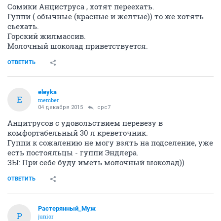
Сомики Анциструса , хотят переехать.
Гуппи ( обычные (красные и желтые)) то же хотять
сьехать.
Горский жилмассив.
Молочный шоколад приветствуется.
ОТВЕТИТЬ
eleyka
E
member
04 декабря 2015
cpc7
Анцитрусов с удовольствием перевезу в
комфортабельный 30 л креветочник.
Гуппи к сожалению не могу взять на подселение, уже
есть постояльцы - гуппи Эндлера.
ЗЫ: При себе буду иметь молочный шоколад))
ОТВЕТИТЬ
Растерянный_Муж
Р
junior