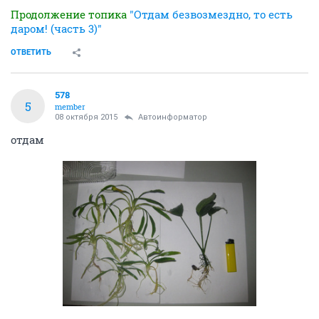
Продолжение топика
"Отдам безвозмездно, то есть
даром! (часть 3)"
ОТВЕТИТЬ
578
5
member
08 октября 2015
Автоинформатор
отдам