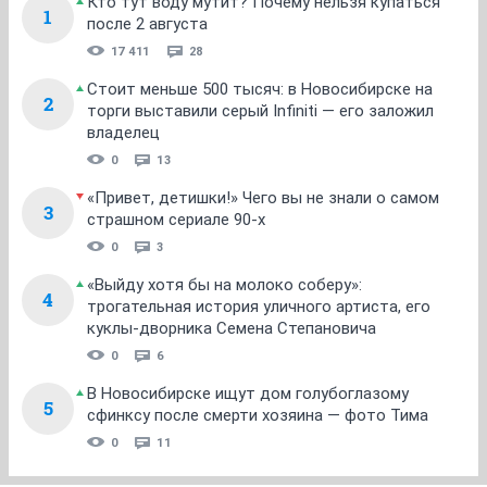
Кто тут воду мутит? Почему нельзя купаться
1
после 2 августа
17 411
28
Стоит меньше 500 тысяч: в Новосибирске на
2
торги выставили серый Infiniti — его заложил
владелец
0
13
«Привет, детишки!» Чего вы не знали о самом
3
страшном сериале 90-х
0
3
«Выйду хотя бы на молоко соберу»:
4
трогательная история уличного артиста, его
куклы-дворника Семена Степановича
0
6
В Новосибирске ищут дом голубоглазому
5
сфинксу после смерти хозяина — фото Тима
0
11