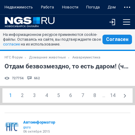
Недвижимость
Работа
Новости
Погода
Дом
На информационном ресурсе применяются cookie-
Согласен
файлы. Оставаясь на сайте, вы подтверждаете свое
согласие
на их использование.
НГС.Форум
Домашние животные
Аквариумистика
Отдам безвозмездно, то есть даром! (часть 4)
727754
662
1
2
3
4
5
6
7
8
...
14
Автоинформатор
guru
06 октября 2015