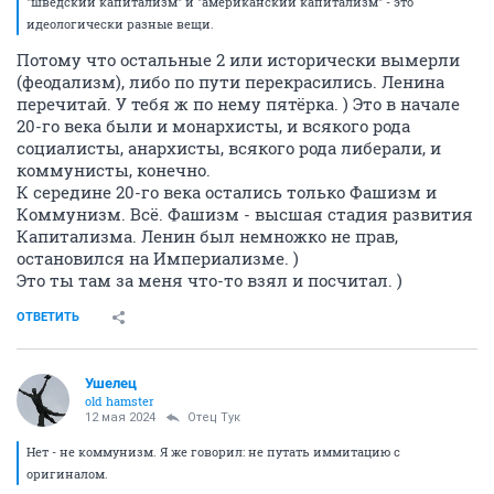
"шведский капитализм" и "американский капитализм" - это
идеологически разные вещи.
Потому что остальные 2 или исторически вымерли
(феодализм), либо по пути перекрасились. Ленина
перечитай. У тебя ж по нему пятёрка. ) Это в начале
20-го века были и монархисты, и всякого рода
социалисты, анархисты, всякого рода либерали, и
коммунисты, конечно.
К середине 20-го века остались только Фашизм и
Коммунизм. Всё. Фашизм - высшая стадия развития
Капитализма. Ленин был немножко не прав,
остановился на Империализме. )
Это ты там за меня что-то взял и посчитал. )
ОТВЕТИТЬ
Ушелец
old hamster
12 мая 2024
Отец Тук
Нет - не коммунизм. Я же говорил: не путать иммитацию с
оригиналом.