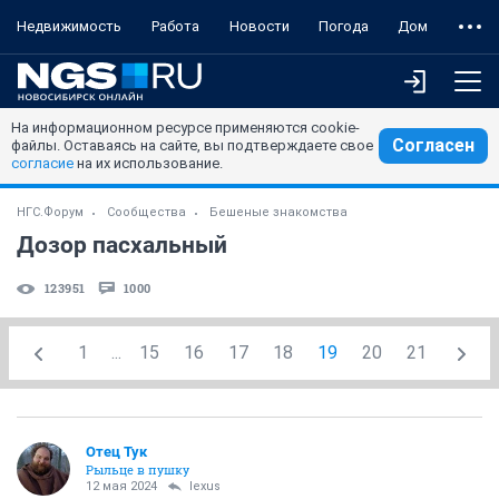
Недвижимость
Работа
Новости
Погода
Дом
На информационном ресурсе применяются cookie-
Согласен
файлы. Оставаясь на сайте, вы подтверждаете свое
согласие
на их использование.
НГС.Форум
Сообщества
Бешеные знакомства
Дозор пасхальный
123951
1000
1
...
15
16
17
18
19
20
21
Отец Тук
Рыльце в пушку
12 мая 2024
lexus