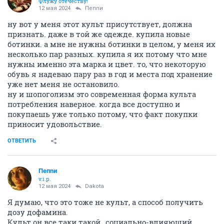
Флужу отечеству!
12 мая 2024
Пепnи
ну вот у меня этот культ присутствует, должна
признать. даже в той же одежде. купила новые
ботинки. а мне не нужны ботинки в целом, у меня их
несколько пар разных. купила я их потому что мне
нужны именно эта марка и цвет. то, что некоторую
обувь я надеваю пару раз в год и места под хранение
уже нет меня не остановило.
ну и шопоголизм это современная форма культа
потребления наверное. когда все доступно и
покупаешь уже только потому, что факт покупки
приносит удовольствие.
ОТВЕТИТЬ
Пепnи
v.i.p.
12 мая 2024
Dаkota
Я думаю, что это тоже не культ, а способ получить
дозу дофамина.
Культ он все таки такой…социально-влияющий.