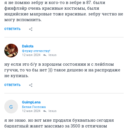
я не помню зебру и кого-то в зебре в 87. были
финфлэйр очень красивые костюмы, были
индийские махровые тоже красивые. зебру честно не
могу вспомнить.
ОТВЕТИТЬ
Dаkota
Флужу отечеству!
12 мая 2024
lexus
ну если это б/у в хорошем состоянии и с лейблом
гуччи, то чо бы нет ))) такое дешево и на распродаже
не купишь.
ОТВЕТИТЬ
GuimpLena
G
Белая Госпожа
12 мая 2024
lexus
я не знаю. но вот мне продали буквально сегодня
бархатный жакет массимо за 3500 в отличном