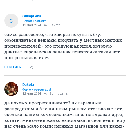
GuimpLena
G
Белая Госпожа
12 мая 2024
Dаkota
самое развеселое, что как раз покупать б/у,
обмениваться вещами, покупать у местных мелких
производителей - это следующая идея, которую
двигает европейская зеленая повесточка такая вот
прогрессивная идея.
ОТВЕТИТЬ
Dаkota
Флужу отечеству!
12 мая 2024
GuimpLena
да почему прогрессивная то? их гаражным
распродажам и блошинным рынкам столько же лет,
сколько нашим комессионкам. вполне здравая идея,
кстати. мне очень жалко выкидывать свои вещи, но у
нас очень мало комиссионных магазинов или каких-