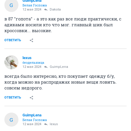
GuimpLena
G
Белая Госпожа
12 мая 2024
Dаkota
в 87 "гопота" - а это как раз все люди практически, с
адиками носили кто что мог. главный шик был
кроссовки... высокие.
ОТВЕТИТЬ
lexus
бездельница
12 мая 2024
GuimpLena
всегда было интересно, кто покупает одежду б/у,
когда можно на распродажах новые вещи ловить.
совсем недорого.
ОТВЕТИТЬ
GuimpLena
G
Белая Госпожа
12 мая 2024
lexus