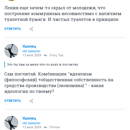
Ленин еще зачем-то скрыл от молодежи, что
построение коммунизма несовместимо с наличием
туалетной бумаги. И чистых туалетов в принципе.
ОТВЕТИТЬ
Ушелец
old hamster
12 мая 2024
Отец Тук
Это ты там за меня что-то взял и посчитал.
Сам посчитай. Комбинация "идеализм
(философский) +общественная собственность на
средства производства (экономика) " - какая
идеология по твоему?
ОТВЕТИТЬ
Ушелец
old hamster
12 мая 2024
Пепnи