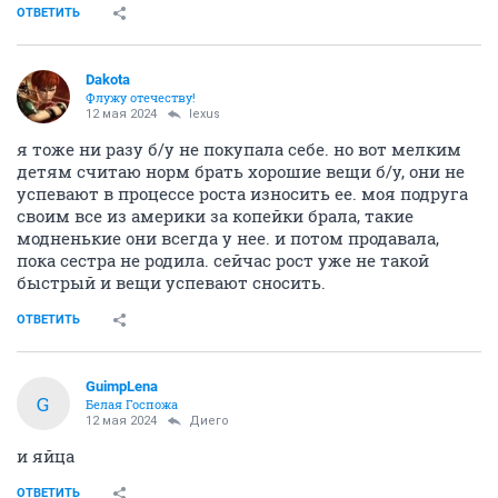
ОТВЕТИТЬ
Dаkota
Флужу отечеству!
12 мая 2024
lexus
я тоже ни разу б/у не покупала себе. но вот мелким
детям считаю норм брать хорошие вещи б/у, они не
успевают в процессе роста износить ее. моя подруга
своим все из америки за копейки брала, такие
модненькие они всегда у нее. и потом продавала,
пока сестра не родила. сейчас рост уже не такой
быстрый и вещи успевают сносить.
ОТВЕТИТЬ
GuimpLena
G
Белая Госпожа
12 мая 2024
Диего
и яйца
ОТВЕТИТЬ