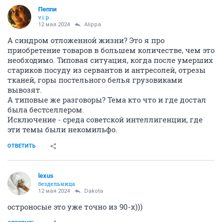
Пепnи
v.i.p.
12 мая 2024
Alippa
А синдром отложенной жизни? Это я про
приобретение товаров в большем количестве, чем это
необходимо. Типовая ситуация, когда после умерших
стариков посуду из сервантов и антресолей, отрезы
тканей, горы постельного белья грузовиками
вывозят.
А типовые же разговоры? Тема кто что и где достал
была бестселлером.
Исключение - среда советской интеллигенции, где
эти темы были некомильфо.
ОТВЕТИТЬ
lexus
бездельница
12 мая 2024
Dаkota
остроносые это уже точно из 90-х)))