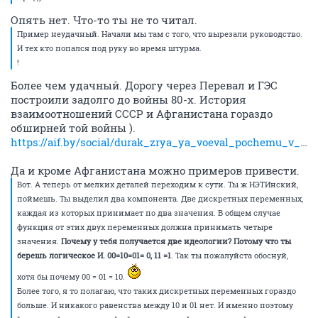
Опять нет. Что-то ты не то читал.
Пример неудачный. Начали мы там с того, что вырезали руководство.
И тех кто попался под руку во время штурма.
!
Более чем удачный. Дорогу через Перевал и ГЭС
построили задолго до войны 80-х. История
взаимоотношений СССР и Афганистана гораздо
обширней той войны ).
https://aif.by/social/durak_zrya_ya_voeval_pochemu_v_afganistane_do_sih_por_lyubyat_shuravi
Да и кроме Афганистана можно примеров привести.
Вот. А теперь от мелких деталей переходим к сути. Ты ж НЭТИнский,
поймешь. Ты выделил два компонента. Две дискретных переменных,
каждая из которых принимает по два значения. В общем случае
функция от этих двух переменных должна принимать четыре
значения.
Почему у тебя получается две идеологии?
Потому что ты
берешь логическое И. 00=10=01= 0, 11 =1
. Так ты пожалуйста обоснуй,
хотя бы почему 00 = 01 = 10.
Более того, я то полагаю, что таких дискретных переменных гораздо
больше. И никакого равенства между 10 и 01 нет. И именно поэтому