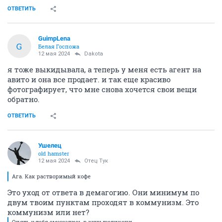
ОТВЕТИТЬ
GuimpLena
G
Белая Госпожа
12 мая 2024
Dаkota
я тоже выкидывала, а теперь у меня есть агент на
авито и она все продает. и так еще красиво
фотографирует, что мне снова хочется свои вещи
обратно.
ОТВЕТИТЬ
Ушелец
old hamster
12 мая 2024
Отец Тук
Ага. Как растворимый кофе
Это уход от ответа в демагогию. Они минимум по
двум твоим пунктам проходят в коммунизм. Это
коммунизм или нет?
Опять у тебя смешались в кучу людикони.