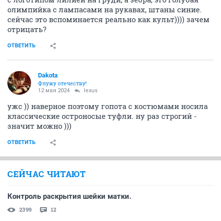
олимпийка с лампасами на рукавах, штаны синие.
сейчас это вспоминается реально как культ)))) зачем
отрицать?
ОТВЕТИТЬ
Dаkota
Флужу отечеству!
12 мая 2024
lexus
ужс )) наверное поэтому гопота с костюмами носила
классические остроносые туфли. ну раз строгий -
значит можно )))
ОТВЕТИТЬ
СЕЙЧАС ЧИТАЮТ
Контроль раскрытия шейки матки.
2399
12