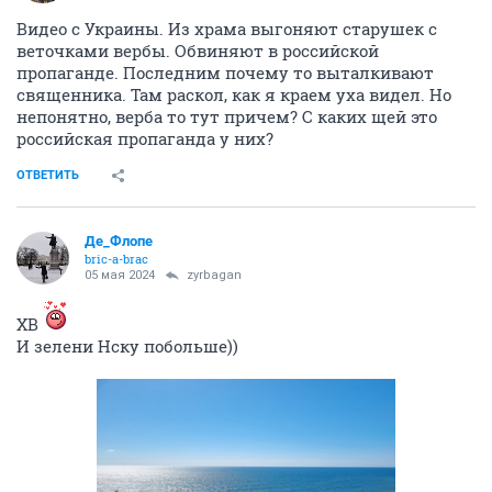
Видео с Украины. Из храма выгоняют старушек с
веточками вербы. Обвиняют в российской
пропаганде. Последним почему то выталкивают
священника. Там раскол, как я краем уха видел. Но
непонятно, верба то тут причем? С каких щей это
российская пропаганда у них?
ОТВЕТИТЬ
Де_Флопе
bric-a-brac
05 мая 2024
zyrbagan
ХВ
И зелени Нску побольше))