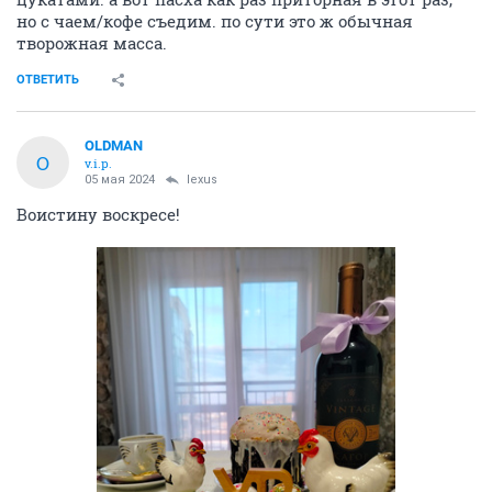
но с чаем/кофе съедим. по сути это ж обычная
творожная масса.
ОТВЕТИТЬ
OLDMAN
O
v.i.p.
05 мая 2024
lexus
Воистину воскресе!