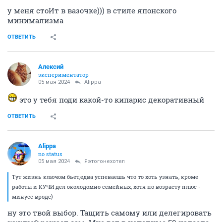
у меня стоИт в вазочке))) в стиле японского
минимализма
ОТВЕТИТЬ
Алексий
экспериментатор
05 мая 2024
Alippa
это у тебя поди какой-то кипарис декоративный
ОТВЕТИТЬ
Alippa
no status
05 мая 2024
Яэтогонехотел
Тут жизнь ключом бьет,едва успеваешь что то хоть узнать, кроме
работы и КУЧИ дел околодомно семейных, хотя по возрасту плюс -
минусс вроде)
ну это твой выбор. Тащить самому или делегировать