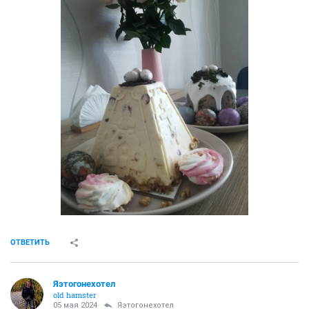
ОТВЕТИТЬ
Яэтогонехотел
old hamster
05 мая 2024
Яэтогонехотел