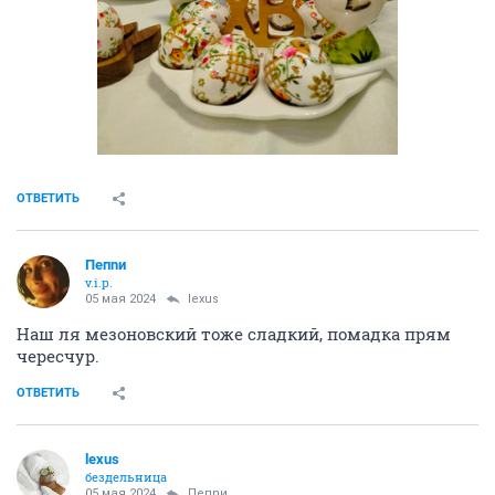
ОТВЕТИТЬ
Пепnи
v.i.p.
05 мая 2024
lexus
Наш ля мезоновский тоже сладкий, помадка прям
чересчур.
ОТВЕТИТЬ
lexus
бездельница
05 мая 2024
Пепnи