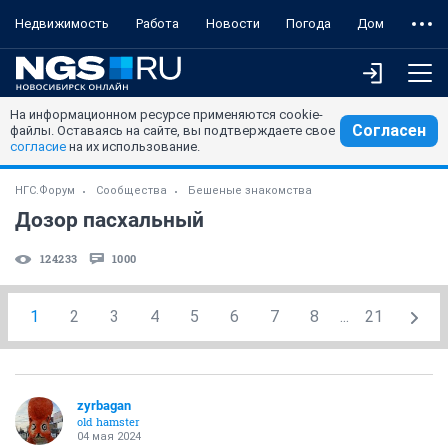
Недвижимость
Работа
Новости
Погода
Дом
На информационном ресурсе применяются cookie-
Согласен
файлы. Оставаясь на сайте, вы подтверждаете свое
согласие
на их использование.
НГС.Форум
Сообщества
Бешеные знакомства
Дозор пасхальный
124233
1000
1
2
3
4
5
6
7
8
...
21
zyrbagan
old hamster
04 мая 2024