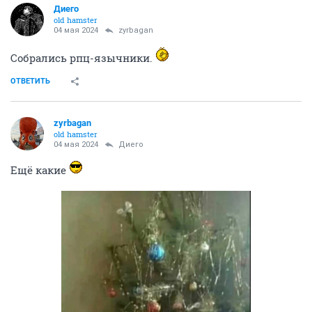
Диего
old hamster
04 мая 2024
zyrbagan
Собрались рпц-язычники.
ОТВЕТИТЬ
zyrbagan
old hamster
04 мая 2024
Диего
Ещё какие