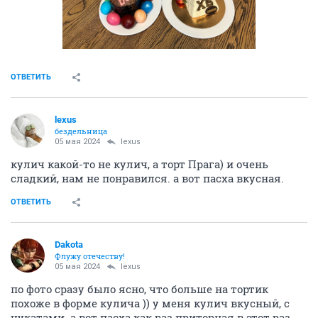
ОТВЕТИТЬ
lexus
бездельница
05 мая 2024
lexus
кулич какой-то не кулич, а торт Прага) и очень
сладкий, нам не понравился. а вот пасха вкусная.
ОТВЕТИТЬ
Dаkota
Флужу отечеству!
05 мая 2024
lexus
по фото сразу было ясно, что больше на тортик
похоже в форме кулича )) у меня кулич вкусный, с
цукатами. а вот пасха как раз приторная в этот раз,