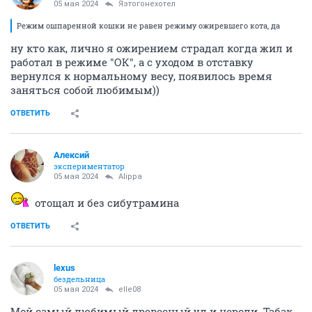
05 мая 2024
Яэтогонехотел
Режим ошпаренной кошки не равен режиму ожиревшего кота, да
ну кто как, лично я ожирением страдал когда жил и
работал в режиме "ОК", а с уходом в отставку
вернулся к нормальному весу, появилось время
заняться собой любимым))
ОТВЕТИТЬ
Алексий
экспериментатор
05 мая 2024
Alippa
отощал и без сибутрамина
ОТВЕТИТЬ
lexus
бездельница
05 мая 2024
elle08
Мой самый любимый древесный уд и нероли. Табак