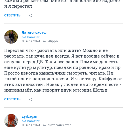
каждый решает сам. Мне вот в неполные 50 надоело
и я перестал
ОТВЕТИТЬ
Яэтогонехотел
old hamster
05 мая 2024
Alippa
Перестал что - работать или жить? Можно и не
работать, так куча дел всегда. Я вот вообще сейчас в
отпуске перед ДВ. Так и все равно. Помимо дел есть
еще культур мультур, поездки по родному краю и пр.
Просто некогда канальчики смотреть, читать. Ни
какой полит направленности. И я не тащу. Кайфую от
этих активностей . Нокак у людей на это время есть -
нипонимайт, как говорит внук эсэсовца Шольц
ОТВЕТИТЬ
zyrbagan
old hamster
05 мая 2024
Яэтогонехотел