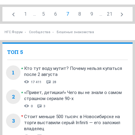
1
...
5
6
7
8
9
...
21
НГС.Форум
Сообщества
Бешеные знакомства
ТОП 5
Кто тут воду мутит? Почему нельзя купаться
1
после 2 августа
17 411
28
«Привет, детишки!» Чего вы не знали о самом
2
страшном сериале 90-х
0
3
Стоит меньше 500 тысяч: в Новосибирске на
3
торги выставили серый Infiniti — его заложил
владелец