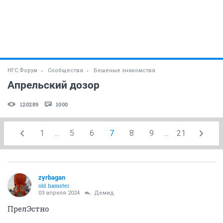
НГС.Форум
Сообщества
Бешеные знакомства
Апрельский дозор
120289
1000
1
...
5
6
7
8
9
...
21
zyrbagan
old hamster
03 апреля 2024
Демид
ПрелЭстно