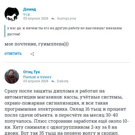
Демид
v.i.p.
03 апреля 2024
GuimpLena
у нас да. и ничем ты его на другую работу не выгонишь! никаким
дустом!
мое почтение, гуимплена)))
ОТВЕТИТЬ
Отец Тук
Рыльце в пушку
03 апреля 2024
Dаkota
Сразу после защиты диплома я работал на
автоматиции магазинов: кассы, учётные системы,
охрано-пожарная сигнализация, и вся такая
программная электроника. Оклад 16 тыщ и процент
после сдачи объекта. в пересчёте на месяц 30-40
получалось. Плюс сторонние заработки ещё около 10-
ки. Хату снимали с одногруппником 2-ку за 8 на
двоих. Вот так 35 тыщ на первую волгу и скопил.