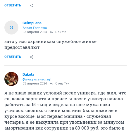
ОТВЕТИТЬ
GuimpLena
G
Белая Госпожа
03 апреля 2024
Dаkota
зато у нас охранникам служебное жилье
предоставляют
ОТВЕТИТЬ
Dаkota
Флужу отечеству!
03 апреля 2024
Отец Тук
я не знаю ваших условий после универа. где жил, что
ел, какая зарплата и прочее. я после универа начала
работать за 15 тыщ и сидела на шее мужа пока
училась. сколько стоили машины была даже не в
курсе вообще. моя первая машина - служебная
четырка, я ее выкупила при увольнении за минусом
амортизации как сотрудник за 80 000 руб. это было в