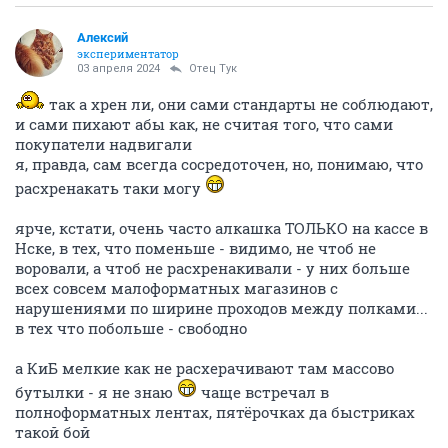
Алексий
экспериментатор
03 апреля 2024
Отец Тук
так а хрен ли, они сами стандарты не соблюдают,
и сами пихают абы как, не считая того, что сами
покупатели надвигали
я, правда, сам всегда сосредоточен, но, понимаю, что
расхренакать таки могу
ярче, кстати, очень часто алкашка ТОЛЬКО на кассе в
Нске, в тех, что поменьше - видимо, не чтоб не
воровали, а чтоб не расхренакивали - у них больше
всех совсем малоформатных магазинов с
нарушениями по ширине проходов между полками...
в тех что побольше - свободно
а КиБ мелкие как не расхерачивают там массово
бутылки - я не знаю
чаще встречал в
полноформатных лентах, пятёрочках да быстриках
такой бой