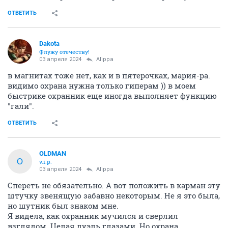
ОТВЕТИТЬ
Dаkota
Флужу отечеству!
03 апреля 2024
Alippa
в магнитах тоже нет, как и в пятерочках, мария-ра.
видимо охрана нужна только гиперам )) в моем
быстрике охранник еще иногда выполняет функцию
"гали".
ОТВЕТИТЬ
OLDMAN
O
v.i.p.
03 апреля 2024
Alippa
Спереть не обязательно. А вот положить в карман эту
штучку звенящую забавно некоторым. Не я это была,
но шутник был знаком мне.
Я видела, как охранник мучился и сверлил
взглядом. Целая дуэль глазами. Но охрана