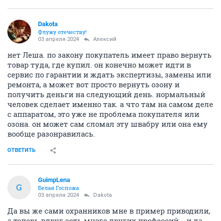
Dаkota
Флужу отечеству!
03 апреля 2024
Алексий
нет Леша. по закону покупатель имеет право вернуть
товар туда, где купил. он конечно может идти в
сервис по гарантии и ждать экспертизы, замены или
ремонта, а может вот просто вернуть озону и
получить деньги на следующий день. нормальный
человек сделает именно так. а что там на самом деле
с аппаратом, это уже не проблема покупателя или
озона. он может сам сломал эту швабру или она ему
вообще разонравилась.
ОТВЕТИТЬ
GuimpLena
G
Белая Госпожа
03 апреля 2024
Dаkota
Да вы же сами охранников мне в пример приводили,
а теперь вдруг есть много других профессий... и да,