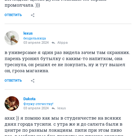
промолчала. )))
ОТВЕТИТЬ
lexus
бездельница
03 апреля 2024
Alippa
в универсаме я один раз видела зачем там охранник.
парень уронил бутылку с каким-то напитком, она
треснула, он решил ее не покупать, ну и тут вышел
он, гроза магазина.
ОТВЕТИТЬ
Dаkota
Флужу отечеству!
03 апреля 2024
lexus
ахах )) я помню как мы в студенчестве на всяких
днях города тусили. с утра же и до салюта были в
центре по разным локациям. пили при этом пиво
все. в мобильные био-туалеты на плашке очереди