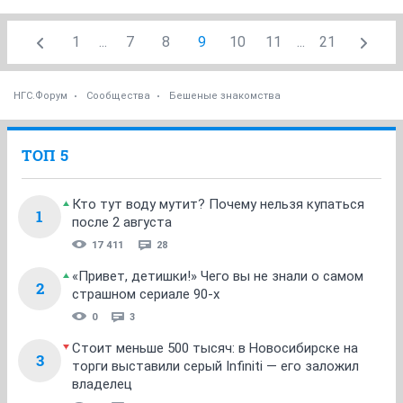
1
...
7
8
9
10
11
...
21
НГС.Форум
Сообщества
Бешеные знакомства
ТОП 5
Кто тут воду мутит? Почему нельзя купаться
1
после 2 августа
17 411
28
«Привет, детишки!» Чего вы не знали о самом
2
страшном сериале 90-х
0
3
Стоит меньше 500 тысяч: в Новосибирске на
3
торги выставили серый Infiniti — его заложил
владелец