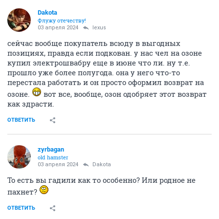
Dаkota
Флужу отечеству!
03 апреля 2024
lexus
сейчас вообще покупатель всюду в выгодных
позициях, правда если подкован. у нас чел на озоне
купил электрошвабру еще в июне что ли. ну т.е.
прошло уже более полугода. она у него что-то
перестала работать и он просто оформил возврат на
озоне.
вот все, вообще, озон одобряет этот возврат
как здрасти.
ОТВЕТИТЬ
zyrbagan
old hamster
03 апреля 2024
Dаkota
То есть вы гадили как то особенно? Или родное не
пахнет?
ОТВЕТИТЬ