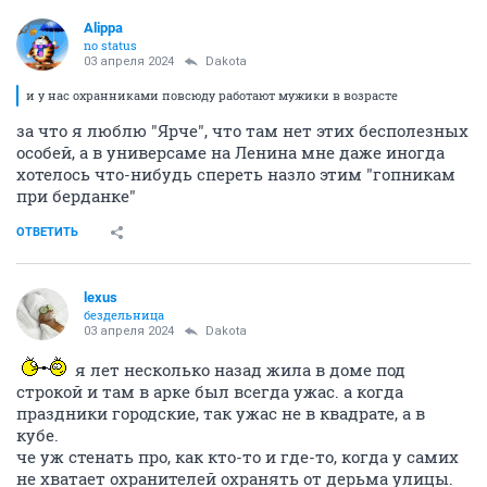
Alippa
no status
03 апреля 2024
Dаkota
и у нас охранниками повсюду работают мужики в возрасте
за что я люблю "Ярче", что там нет этих бесполезных
особей, а в универсаме на Ленина мне даже иногда
хотелось что-нибудь спереть назло этим "гопникам
при берданке"
ОТВЕТИТЬ
lexus
бездельница
03 апреля 2024
Dаkota
я лет несколько назад жила в доме под
строкой и там в арке был всегда ужас. а когда
праздники городские, так ужас не в квадрате, а в
кубе.
че уж стенать про, как кто-то и где-то, когда у самих
не хватает охранителей охранять от дерьма улицы.