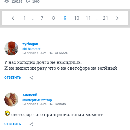
120283
1000
1
...
7
8
9
10
11
...
21
zyrbagan
old hamster
03 апреля 2024
OLDMAN
У нас холодно долго не высидишь.
И не видел ни разу что б на светофоре на зелёный
ОТВЕТИТЬ
Алексий
экспериментатор
03 апреля 2024
Dаkota
светофор - это принципиальный момент
ОТВЕТИТЬ