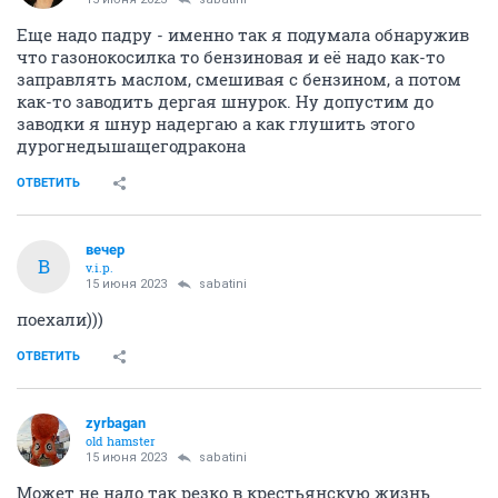
Еще надо падру - именно так я подумала обнаружив
что газонокосилка то бензиновая и её надо как-то
заправлять маслом, смешивая с бензином, а потом
как-то заводить дергая шнурок. Ну допустим до
заводки я шнур надергаю а как глушить этого
дурогнедышащегодракона
ОТВЕТИТЬ
вечер
В
v.i.p.
15 июня 2023
sabatini
поехали)))
ОТВЕТИТЬ
zyrbagan
old hamster
15 июня 2023
sabatini
Может не надо так резко в крестьянскую жизнь