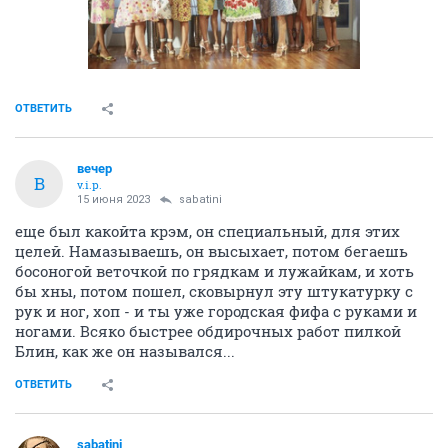
ОТВЕТИТЬ
вечер
В
v.i.p.
15 июня 2023
sabatini
еще был какойта крэм, он специальный, для этих
целей. Намазываешь, он высыхает, потом бегаешь
босоногой веточкой по грядкам и лужайкам, и хоть
бы хны, потом пошел, сковырнул эту штукатурку с
рук и ног, хоп - и ты уже городская фифа с руками и
ногами. Всяко быстрее обдирочных работ пилкой
Блин, как же он назывался...
ОТВЕТИТЬ
sabatini