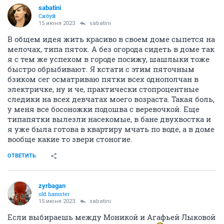
sabatini
Сибуй
15 июня 2023
sabatini
В общем идея жить красиво в своем доме сыпется на
мелочах, типа пяток. А без огорода сидеть в доме так
я с тем же успехом в городе посижу, шашлыки тоже
быстро обрыбивают. Я кстати с этим пяточным
бзиком сег осматриваю пятки всех однополчан в
электричке, ну и че, практически стопроцентные
следики на всех девчатах моего возраста. Такая боль,
у меня все босоножки подошва с веревочкой. Еще
типапятки вылезли насекомые, в бане двухвостка и
я уже была готова в квартиру мчать по воде, а в доме
вообще какие то звери стоногие.
ОТВЕТИТЬ
zyrbagan
old hamster
15 июня 2023
sabatini
Если выбираешь между Моникой и Агафьей Лыковой