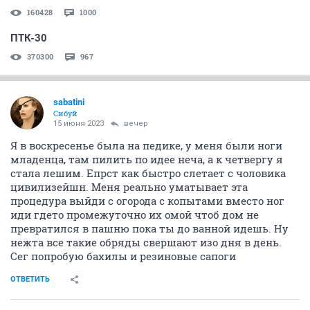
160428
1000
ПТК-30
370300
967
sabatini
Сибуй
15 июня 2023
вечер
Я в воскресенье была на педике, у меня были ноги
младенца, там пилить по идее неча, а к четвергу я
стала лешим. Епрст как быстро слетает с чоловика
цивилизейшн. Меня реально уматывает эта
процедура выйди с огорода с копытами вместо ног
иди гдето промежуточно их омой чтоб дом не
превратился в пашню пока ты до ванной идешь. Ну
нежта все такие обряды свершают изо дня в день.
Сег попробую бахилы и резиновые сапоги
ОТВЕТИТЬ