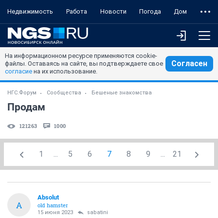
Недвижимость
Работа
Новости
Погода
Дом
На информационном ресурсе применяются cookie-
Согласен
файлы. Оставаясь на сайте, вы подтверждаете свое
согласие
на их использование.
НГС.Форум
Сообщества
Бешеные знакомства
Продам
121263
1000
1
...
5
6
7
8
9
...
21
Absolut
A
old hamster
15 июня 2023
sabatini