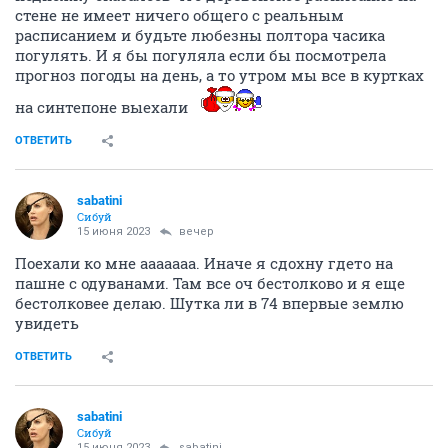
стене не имеет ничего общего с реальным
расписанием и будьте любезны полтора часика
погулять. И я бы погуляла если бы посмотрела
прогноз погоды на день, а то утром мы все в куртках
на синтепоне выехали
ОТВЕТИТЬ
sabatini
Сибуй
15 июня 2023
вечер
Поехали ко мне ааааааа. Иначе я сдохну гдето на
пашне с одуванами. Там все оч бестолково и я еще
бестолковее делаю. Шутка ли в 74 впервые землю
увидеть
ОТВЕТИТЬ
sabatini
Сибуй
15 июня 2023
sabatini