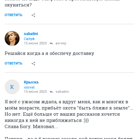
окунаться?
ОТВЕТИТЬ
sabatini
Сибуй
15 июня 2023
вечер
Решайся когда а я обеспечу доставку
ОТВЕТИТЬ
Крыска
К
unreal
15 июня 2023
sabatini
Я всё с ужасом ждала, а вдруг меня, как и многих в
моём возрасте, прибьёт охота "быть ближе к земле"...
Но нет. Ещё больше от ваших рассказов хочется
никогда к ней не приближаться :)))
Слава Богу. Миловал...
Петухи... да я б такому соседу, чей петух меня будит