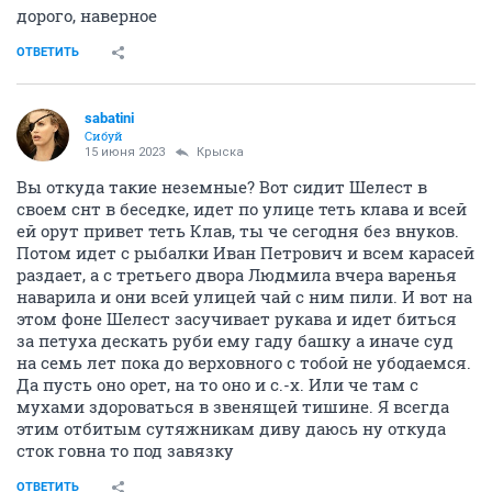
дорого, наверное
ОТВЕТИТЬ
sabatini
Сибуй
15 июня 2023
Крыска
Вы откуда такие неземные? Вот сидит Шелест в
своем снт в беседке, идет по улице теть клава и всей
ей орут привет теть Клав, ты че сегодня без внуков.
Потом идет с рыбалки Иван Петрович и всем карасей
раздает, а с третьего двора Людмила вчера варенья
наварила и они всей улицей чай с ним пили. И вот на
этом фоне Шелест засучивает рукава и идет биться
за петуха дескать руби ему гаду башку а иначе суд
на семь лет пока до верховного с тобой не убодаемся.
Да пусть оно орет, на то оно и с.-х. Или че там с
мухами здороваться в звенящей тишине. Я всегда
этим отбитым сутяжникам диву даюсь ну откуда
сток говна то под завязку
ОТВЕТИТЬ