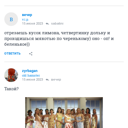
вечер
В
v.i.p.
15 июня 2023
sabatini
отрезаешь кусок лимона, четвертинку дольку и
проходишься мякотью по черенькому) оно - оп! и
беленькое))
ОТВЕТИТЬ
zyrbagan
old hamster
15 июня 2023
вечер
Такой?