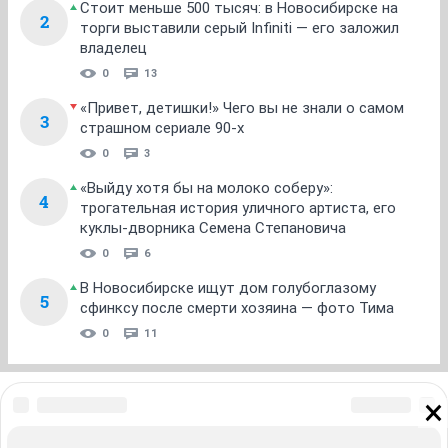
Стоит меньше 500 тысяч: в Новосибирске на
2
торги выставили серый Infiniti — его заложил
владелец
0
13
«Привет, детишки!» Чего вы не знали о самом
3
страшном сериале 90-х
0
3
«Выйду хотя бы на молоко соберу»:
4
трогательная история уличного артиста, его
куклы-дворника Семена Степановича
0
6
В Новосибирске ищут дом голубоглазому
5
сфинксу после смерти хозяина — фото Тима
0
11