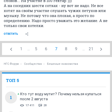
слонов... На участке в 100 гектар :)))
А на соседних шести сотках - ну вот не надо. Не все
хотят на своём участке слушать чужих петухов или
музыку. Не потому что она плохая, а просто по
определению. Надо просто уважать это желание. А не
только свои хотелки.
ОТВЕТИТЬ
1
...
5
6
7
8
9
...
21
НГС.Форум
Сообщества
Бешеные знакомства
ТОП 5
Кто тут воду мутит? Почему нельзя купаться
1
после 2 августа
17 411
28