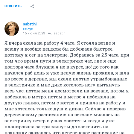
ОТВЕТИТЬ
sabatini
Сибуй
15 июня 2023
sabatini
Я вчера ехала на работу 4 часа. Я стояла везде и
всюду и вообще пешком бы добежала быстрее,
поэтому я сег на электроне. Добралась за 2,5 часа, при
том что время пути в электричке час, где я еще
полтора часа блукала я не в курсе, но! до того как
начался раб день я уже целую жизнь прожила, я шла
по россе в деревне, мы ехали плотно утрамбованные
в электричке и мне дико хотелось ногу вытянуть
весь час, потом меня досмотрели на вокзале, потом я
побежала в метро, потом в метро я побежала на
другую линию, потом с метро я пришла на работу и
мне хотелось только душ и диван. Сейчас я поверив
деревенскому расписанию на вокзале мчалась на
электричку ветер в ушах свистел и когда я уже
планировала за три минуты до заскочить на
подножку оказалось что деревенское расписание на