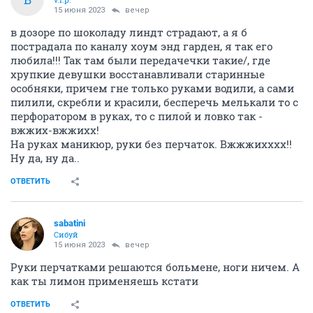
15 июня 2023
вечер
в дозоре по шоколаду линдт страдают, а я б
пострадала по каналу хоум энд гарден, я так его
любила!!! Так там были передачечки такие/, где
хрупкие девушки восстанавливали старинные
особняки, причем гне только руками водили, а сами
пилили, скребли и красили, бесперечь мелькали то с
перфоратором в руках, то с пилой и ловко так -
вжжих-вжжихх!
На руках маникюр, руки без перчаток. Вжжжихххх!!
Ну да, ну да..
ОТВЕТИТЬ
sabatini
Сибуй
15 июня 2023
вечер
Руки перчатками решаются больмене, ноги ничем. А
как ты лимон применяешь кстати
ОТВЕТИТЬ