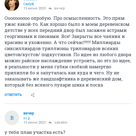
Сибуй
15 июня 2023
вечер
Оооооооооо опробую. Про осмысленность. Это прям
ужас какой-то. Как хорошо было в моем деревенском
детстве у всех передний двор был засажен астрами
георгинами и пионами. Все! Закрыты все чаяния и
красиво и ухоженно. А что сейчас!!!!!! Миллиарды
сиксиллиардов триллионы трилоиардов всяких
цветов/кустов/ подкустиков. По идее из любого двора
можно райское наслаждение устроить, но это по идее,
в реальности у меня губки скобкой намертво
прилипли бо я запуталась как куда и чего. Ну не
заказывать же ландшафтника в деревенский дом,
который без всякого лухари шика и лоска
ОТВЕТИТЬ
вечер
В
v.i.p.
15 июня 2023
sabatini
у тебя план участка есть?