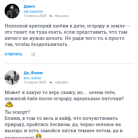
Диего
old hamster
15 июня 2023
Крыска
Неплохой критерий любви к даче, огороду и земле --
это тянет ли туда ехать, если представить, что там
ничего не нужно делать. Не ради чего-то, а просто
так, чтобы бездельничать.
ОТВЕТИТЬ
Де_Флопе
bric-a-brac
15 июня 2023
sabatini
Может я какую то херь скажу, но.... зачем тебе,
пожилой бабе после огороду, идеальные пяточки?
Ты эскорт?
Блиин, в том то весь и кайф, что почувствовать
природу, пройтись босиком, да, черно-зеленое на
выходе, и хоть замойся пятки темнее летом, да и
вроткомпот!