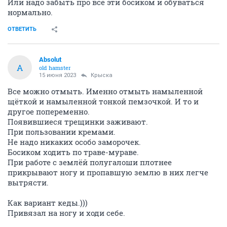
Или надо забыть про все эти босиком и обуваться
нормально.
ОТВЕТИТЬ
Absolut
A
old hamster
15 июня 2023
Крыска
Все можно отмыть. Именно отмыть намыленной
щёткой и намыленной тонкой пемзочкой. И то и
другое попеременно.
Появившиеся трещинки заживают.
При пользовании кремами.
Не надо никаких особо заморочек.
Босиком ходить по траве-мураве.
При работе с землёй полугалоши плотнее
прикрывают ногу и пропавшую землю в них легче
вытрясти.
Как вариант кеды.)))
Привязал на ногу и ходи себе.