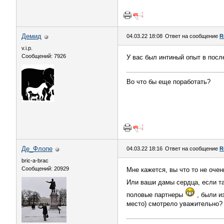
Демид
04.03.22 18:08
Ответ на сообщение
R
v.i.p.
Сообщений: 7926
У вас был интиный опыт в посл
Во что бы еще поработать?
Де_Флопе
04.03.22 18:16
Ответ на сообщение
R
bric-a-brac
Сообщений: 20929
Мне кажется, вы что то не очен
Или ваши дамы сердца, если та
половые партнеры
, были и
место) смотрело уважительно?