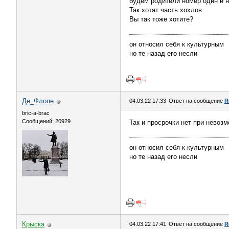
будем родители номер один и но
Так хотят часть хохлов.
Вы так тоже хотите?
он относил себя к культурным
но те назад его несли
Де_Флопе
04.03.22 17:33
Ответ на сообщение
R
bric-a-brac
Сообщений: 20929
Так и просрочки нет при невоз
он относил себя к культурным
но те назад его несли
Крыска
04.03.22 17:41
Ответ на сообщение
R