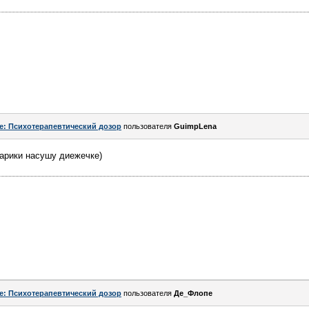
e: Психотерапевтический дозор
пользователя
GuimpLena
харики насушу диежечке)
e: Психотерапевтический дозор
пользователя
Де_Флопе