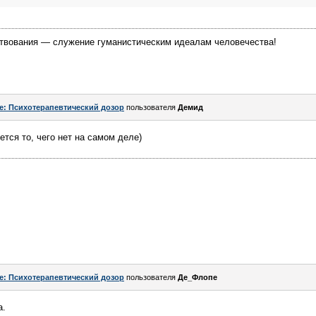
твования — служение гуманистическим идеалам человечества!
e: Психотерапевтический дозор
пользователя
Демид
ется то, чего нет на самом деле)
e: Психотерапевтический дозор
пользователя
Де_Флопе
а.