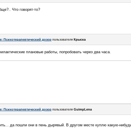
бще?.. Что говорят-то?
e: Психотерапевтический дозор
пользователя
Крыска
филактические плановые работы, попробовать через два часа.
e: Психотерапевтический дозор
пользователя
GuimpLena
ить... да пошли они в пень дырявый. В другом месте куплю какую-нибу