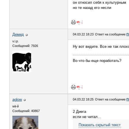
он относил себя к культурным
но те назад его несли
Демид
04.03.22 18:23
Ответ на сообщение
П
v.i.p.
Сообщений: 7926
Ну вот видите. Все не так плох
Во что бы еще поработать?
aglow
04.03.22 18:25
Ответ на сообщение
П
wii-й
Сообщений: 40867
2 Диега
если не читал...
Показать скрытый текст