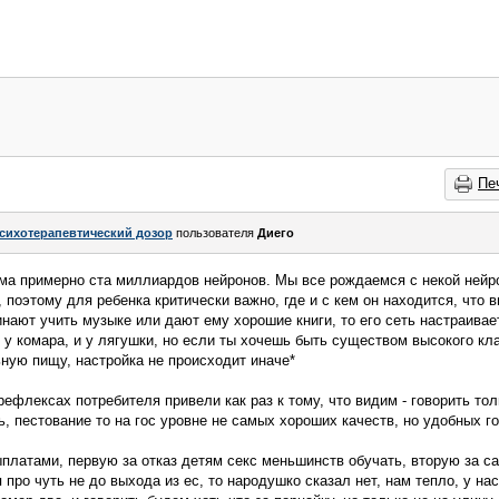
Пе
сихотерапевтический дозор
пользователя
Диего
мма примерно ста миллиардов нейронов. Мы все рождаемся с некой нейр
поэтому для ребенка критически важно, где и с кем он находится, что в
инают учить музыке или дают ему хорошие книги, то его сеть настраива
и у комара, и у лягушки, но если ты хочешь быть существом высокого кл
ную пищу, настройка не происходит иначе*
ефлексах потребителя привели как раз к тому, что видим - говорить тол
ть, пестование то на гос уровне не самых хороших качеств, но удобных г
латами, первую за отказ детям секс меньшинств обучать, вторую за са
про чуть не до выхода из ес, то народушко сказал нет, нам тепло, у на