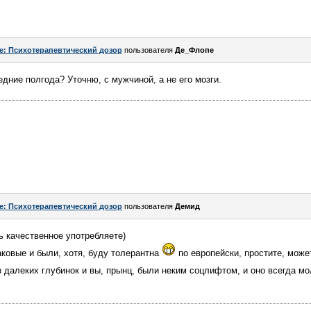
e: Психотерапевтический дозор
пользователя
Де_Флопе
едние полгода? Уточню, с мужчиной, а не его мозги.
e: Психотерапевтический дозор
пользователя
Демид
ь качественное употребляете)
ковые и были, хотя, буду толерантна
по европейски, простите, може
з далеких глубинок и вы, прынц, были неким соцлифтом, и оно всегда мо