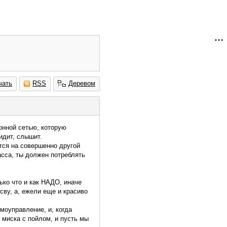
чать
RSS
Деревом
онной сетью, которую
идит, слышит.
ется на совершенно другой
асса, ты должен потреблять
ько что и как НАДО, иначе
осву, а, ежели еще и красиво
моуправление, и, когда
с миска с пойлом, и пусть мы