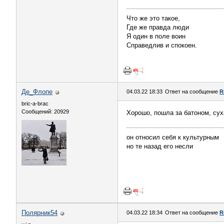
Что же это такое,
Где же правда люди
Я один в поле воин
Справедлив и спокоен.
Де_Флопе
04.03.22 18:33
Ответ на сообщение
R
bric-a-brac
Сообщений: 20929
Хорошо, пошла за батоном, су
он относил себя к культурным
но те назад его несли
Полярник54
04.03.22 18:34
Ответ на сообщение
R