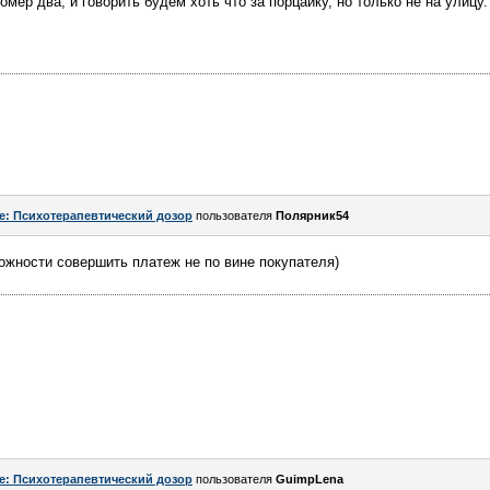
мер два, и говорить будем хоть что за порцайку, но только не на улицу.
e: Психотерапевтический дозор
пользователя
Полярник54
можности совершить платеж не по вине покупателя)
e: Психотерапевтический дозор
пользователя
GuimpLena