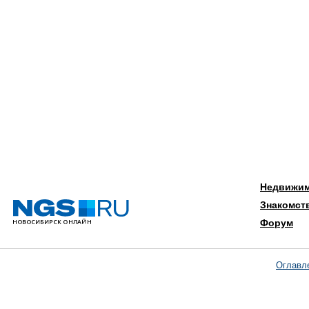
Недвижи
Знакомст
Форум
Оглавл