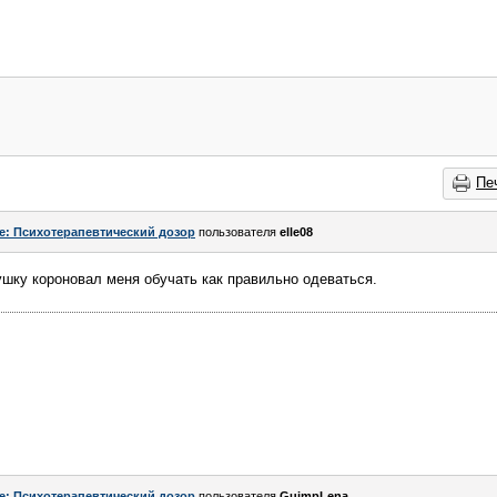
Пе
e: Психотерапевтический дозор
пользователя
elle08
вушку короновал меня обучать как правильно одеваться.
e: Психотерапевтический дозор
пользователя
GuimpLena