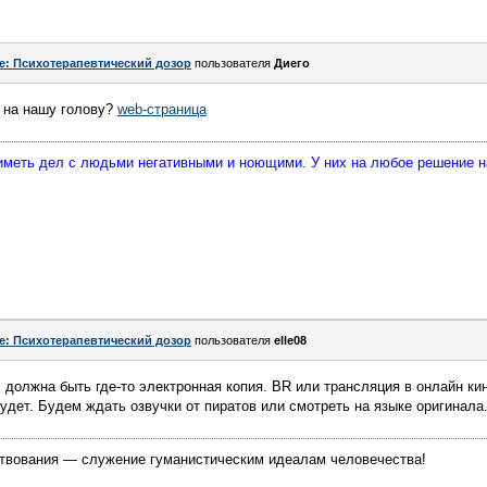
e: Психотерапевтический дозор
пользователя
Диего
ы на нашу голову?
web-страница
 иметь дел с людьми негативными и ноющими. У них на любое решение 
e: Психотерапевтический дозор
пользователя
elle08
 должна быть где-то электронная копия. BR или трансляция в онлайн кин
удет. Будем ждать озвучки от пиратов или смотреть на языке оригинала.
твования — служение гуманистическим идеалам человечества!