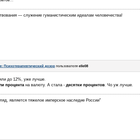
твования — служение гуманистическим идеалам человечества!
e: Психотерапевтический дозор
пользователя
elle08
ли до 12%, уже лучше.
ли процента
на валюту. А стала -
десятки процентов
. Чо уж лучше.
гляд, является тяжелое имперское наследие России"