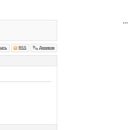
чать
RSS
Деревом