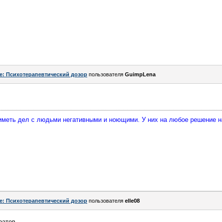
e: Психотерапевтический дозор
пользователя
GuimpLena
 иметь дел с людьми негативными и ноющими. У них на любое решение 
e: Психотерапевтический дозор
пользователя
elle08
ратов...