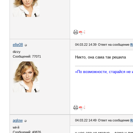
elle08
04.03.22 14:39
Ответ на сообщение
R
dizzy
Сообщений: 77071
Никто, она сама так решила
«По возможности, старайся не
aglow
04.03.22 14:49
Ответ на сообщение
R
wii-й
Сообщений: 40876
у нас это не модно... даже у пи