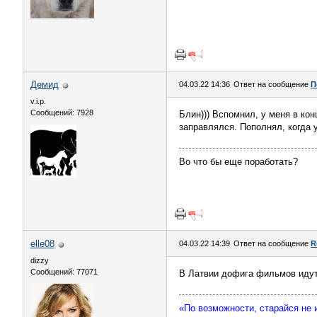
Демид
04.03.22 14:36
Ответ на сообщение
П
v.i.p.
Сообщений: 7928
Блин))) Вспомнил, у меня в кон
заправлялся. Пополнял, когда 
Во что бы еще поработать?
elle08
04.03.22 14:39
Ответ на сообщение
R
dizzy
Сообщений: 77071
В Латвии дофига фильмов идут
«По возможности, старайся не