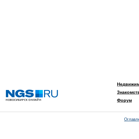
Недвижи
Знакомст
Форум
Оглавл