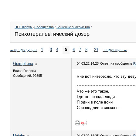
НГС.Форум
/
Сообщества
/
Бешеные знакомства
/
Психотерапевтический дозор
1
..
3
4
5
6
7
8
..
21
←
предыдущая
следующая
→
GuimpLena
04.03.22 14:23
Ответ на сообщение
R
Белая Госпожа
Сообщений: 99895
мне вот интересно, кто эту де
Что же это такое,
Где же правда люди
Я один в поле воин
Справедлив и спокоен.
Upjohn
04.03.22 14:25
Ответ на сообщение
R