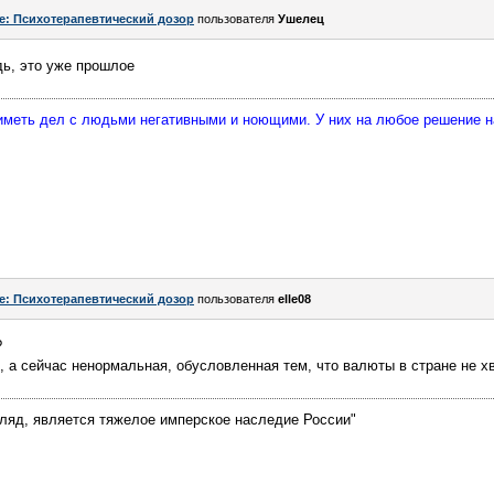
e: Психотерапевтический дозор
пользователя
Ушелец
дь, это уже прошлое
 иметь дел с людьми негативными и ноющими. У них на любое решение 
e: Психотерапевтический дозор
пользователя
elle08
?
 а сейчас ненормальная, обусловленная тем, что валюты в стране не хв
гляд, является тяжелое имперское наследие России"