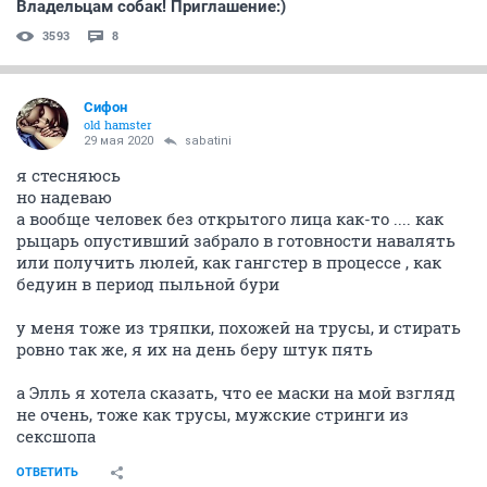
Владельцам собак! Приглашение:)
3593
8
Сифон
old hamster
29 мая 2020
sabatini
я стесняюсь
но надеваю
а вообще человек без открытого лица как-то .... как
рыцарь опустивший забрало в готовности навалять
или получить люлей, как гангстер в процессе , как
бедуин в период пыльной бури
у меня тоже из тряпки, похожей на трусы, и стирать
ровно так же, я их на день беру штук пять
а Элль я хотела сказать, что ее маски на мой взгляд
не очень, тоже как трусы, мужские стринги из
сексшопа
ОТВЕТИТЬ