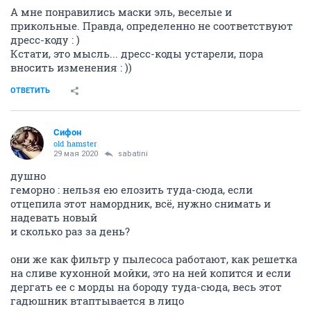
А мне понравились маски эль, веселые и
прикольные. Правда, определенно не соответствуют
дресс-коду : )
Кстати, это мысль... дресс-коды устарели, пора
вносить изменения : ))
ОТВЕТИТЬ
Сифон
old hamster
29 мая 2020
sabatini
душно
геморно : нельзя ею елозить туда-сюда, если
отцепила этот намордник, всё, нужно снимать и
надевать новый
и сколько раз за день?
они же как фильтр у пылесоса работают, как решетка
на сливе кухонной мойки, это на ней копится и если
дергать ее с морды на бороду туда-сюда, весь этот
гадюшник втаптывается в лицо