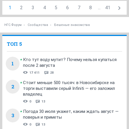
1
2
3
4
5
6
7
8
...
41
НГС.Форум
Сообщества
Бешеные знакомства
ТОП 5
Кто тут воду мутит? Почему нельзя купаться
1
после 2 августа
17 411
28
Стоит меньше 500 тысяч: в Новосибирске на
2
торги выставили серый Infiniti — его заложил
владелец
0
13
Погода 30 июля укажет, каким ждать август —
3
поверья и приметы
0
13