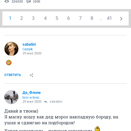
236303
1000
1
2
3
4
5
6
7
8
...
41
sabatini
Сибуй
29 мая 2020
ОТВЕТИТЬ
Де_Флопе
bric-a-brac
29 мая 2020
sabatini
Давай в твоем)
Я маску ношу как дед мороз накладную бороду, на
ушах и сдвигаю на подбородок!
Хотят шпектакль - получат шпектакль