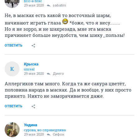
bric-a-brac
29 мая 2020
sabatini
Не, в масках есть какой то восточный шарм,
начинают играть глаза
*боже, что я несу........
Но я не зорро, и не шахрезада, мне эта маска
причиняет больше неудобств, чем шику_пользы!
ОТВЕТИТЬ
Крыска
К
unreal
29 мая 2020
Диего
Аллергиков там много. Когда та же сакура цветёт,
половина народа в масках. Да и вообще, у них просто
принято. Никто не заморачивается даже.
ОТВЕТИТЬ
Ундинa
сурова, но справедлива
29 мая 2020
Сифон