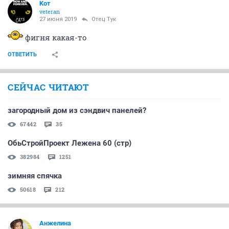
Koт
veteran
27 июня 2019
Отец Тук
фигня какая-то
ОТВЕТИТЬ
СЕЙЧАС ЧИТАЮТ
загородный дом из сэндвич панелей?
67442
35
ОбьСтройПроект Лежена 60 (стр)
382984
1251
зимняя спячка
50618
212
Aнжелина