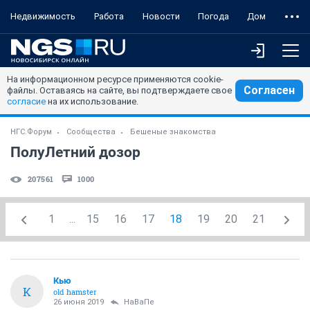
Недвижимость
Работа
Новости
Погода
Дом
На информационном ресурсе применяются cookie-
Согласен
файлы. Оставаясь на сайте, вы подтверждаете свое
согласие
на их использование.
НГС.Форум
Сообщества
Бешеные знакомства
ПолуЛетний дозор
207561
1000
1
...
15
16
17
18
19
20
21
Кью
К
old hamster
26 июня 2019
НаВаПе