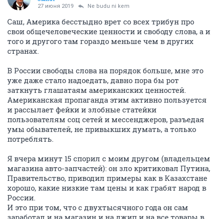
27 июня 2019
Ne budu ni kem
Саш, Америка бесстыдно врет со всех трибун про
свои общечеловеческие ценности и свободу слова, а и
того и другого там гораздо меньше чем в других
странах.
В России свободы слова на порядок больше, мне это
уже даже стало надоедать, давно пора бы рот
заткнуть глашатаям американских ценностей.
Американская пропаганда этим активно пользуется
и рассылает фейки и злобные статейки
пользователям соц сетей и мессенджеров, разъедая
умы обывателей, не привыкших думать, а только
потреблять.
Я вчера минут 15 спорил с моим другом (владельцем
магазина авто-запчастей): он зло критиковал Путина,
Правительство, приводил примеры как в Казахстане
хорошо, какие низкие там цены и как грабят народ в
России.
И это при том, что с двухтысячного года он сам
заработал и на магазин и на джип и на все товары в