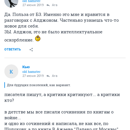
old hamster
27 июня 2019
Ага
Да. Польза от БЗ. Именно это мне и нравится в
разговорах с Апджоном. Частенько узнаешь что-то
новое для себя.
ЗЫ. Апджон, это не было интеллектуальное
оскорбление.
ОТВЕТИТЬ
Кью
К
old hamster
27 июня 2019
Ага
Для будущих поколений, как вариант.
писатели пишут, а критики критикуют... а критики
кто?
в детстве мы все писали сочинения по книгам о
войне...
и одно из сочинений я написала, не как все, по
Шолохову, а по книге В.Ажаева "Далеко от Москвы"...