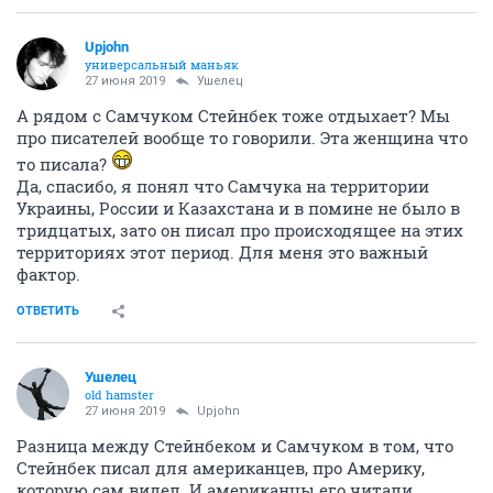
Upjohn
универсальный маньяк
27 июня 2019
Ушелец
А рядом с Самчуком Стейнбек тоже отдыхает? Мы
про писателей вообще то говорили. Эта женщина что
то писала?
Да, спасибо, я понял что Самчука на территории
Украины, России и Казахстана и в помине не было в
тридцатых, зато он писал про происходящее на этих
территориях этот период. Для меня это важный
фактор.
ОТВЕТИТЬ
Ушелец
old hamster
27 июня 2019
Upjohn
Разница между Стейнбеком и Самчуком в том, что
Стейнбек писал для американцев, про Америку,
которую сам видел. И американцы его читали