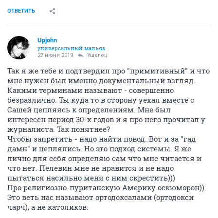
ОТВЕТИТЬ
Upjohn
универсальный маньяк
27 июня 2019
Ушелец
Так я же тебе и подтвердил про "примитивный" и что
мне нужен был именно документальный взгляд.
Какими терминами называют - совершенно
безразлично. Ты куда то в сторону уехал вместе с
Сашей цепляясь к определениям. Мне был
интересен период 30-х годов и я про него прочитал у
журналиста. Так понятнее?
Чтобы запретить - надо найти повод. Вот и за "гад
дамн" и цеплялись. Но это подход системы. Я же
лично для себя определяю сам что мне читается и
что нет. Пелевин мне не нравится и не надо
пытаться насильно меня с ним скрестить)))
Про религиозно-пуританскую Америку оскюморон))
Это веть нас называют ортодоксалами (ортодокси
чарч), а не католиков.