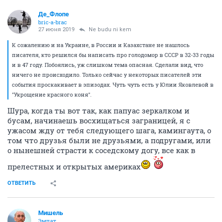
Де_Флопе
bric-a-brac
27 июня 2019
Ne budu ni kem
К сожалению и на Украине, в России и Казахстане не нашлось
писателя, кто решился бы написать про голодомор в СССР в 32-33 годы
и в 47 году. Побоялись, уж слишком тема опасная. Сделали вид, что
ничего не происходило. Только сейчас у некоторых писателей эти
события проскакивает в эпизодах. Чуть чуть есть у Юлии Яковлевой в
"Укрощение красного коня".
Шура, когда ты вот так, как папуас зеркалком и
бусам, начинаешь восхищаться заграницей, я с
ужасом жду от тебя следующего шага, камингаута, о
том что друзья были не друзьями, а подругами, или
о нынешней страсти к соседскому догу, все как в
прелестных и открытых америках
ОТВЕТИТЬ
Мишель
Эмпат