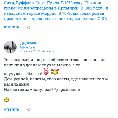
Сити, Буффало, Сент-Луиса. В 1953 году "Гроздья
гнева" были запрещены в Ирландии. В 1982 году - в
канадском городе Моррис. В 70-80ых годах роман
продолжал запрещаться в некоторых школах США.
ОТВЕТИТЬ
Де_Флопе
bric-a-brac
27 июня 2019
свет
То голодоморишко, его вбросить тока как говна на
вент при удобном случае можно, а то
слууужеееебкаааа!
Дом родной, пенаты, сбор касты, где наконец то ты
насяльника!
На святое замахнулась? *угрожающе
ОТВЕТИТЬ