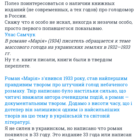
Полез поинтересоваться о наличии книжных
изданий (не современных, а тех годов) про голодомор
в России.
Скажу что я особо не искал, некогда и незачем особо,
просто первого попавшегося показываю.
Улас Самчук
В романе «Марія» (1934) писатель обращается к теме
массового голода на украинских землях в 1932—1933
гг.
Ну т.е. книги писали, книги были в твердом
переплете.
Роман «Марія» з'явився 1933 року, став найпершим
правдивим твором про штучний голод небаченого
розмаху. Твір написано було настільки сильно, що
читачі вважали автора очевидцем подій, а роман —
документальним твором. Додамо з висоти часу, що і
дотепер він залишився одним із найсильніших
творів на цю тему в українській та світовій
літературі.
Я не силен в украинском, но написано что роман
появился в 33 году. Это издание 33 года или написан