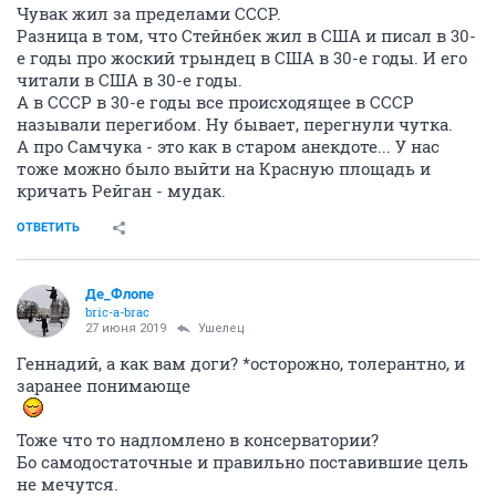
Чувак жил за пределами СССР.
Разница в том, что Стейнбек жил в США и писал в 30-
е годы про жоский трындец в США в 30-е годы. И его
читали в США в 30-е годы.
А в СССР в 30-е годы все происходящее в СССР
называли перегибом. Ну бывает, перегнули чутка.
А про Самчука - это как в старом анекдоте... У нас
тоже можно было выйти на Красную площадь и
кричать Рейган - мудак.
ОТВЕТИТЬ
Де_Флопе
bric-a-brac
27 июня 2019
Ушелец
Геннадий, а как вам доги? *осторожно, толерантно, и
заранее понимающе
Тоже что то надломлено в консерватории?
Бо самодостаточные и правильно поставившие цель
не мечутся.