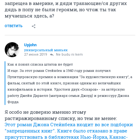
запрещеа в америке, и дяди трахающие/ся других
дядь в попу не были героями, но чтож ты так
мучаешься здесь, а?
ОТВЕТИТЬ
Upjohn
универсальный маньяк
27 июня 2019
Ne budu ni kem
Как я понял списка штатов не будет
И еще. За этот роман Стейнбек в 1940 году роман получил
Пулитцеровскую премию в номинации "За художественную книгу", а
фильм, снятый по этой книге, признан одним из величайших
кинофильмов в истории. Удостоен двух «Оскаров» - за актёрскую
работу Джейн Дарвелл (матриарх семьи Джоуд) и режиссуру Джона
Форда.
Я особо не доверяю именно этому
растиражированному списку, но тем не менее:
Этот роман Джона Стейнбека входит во все подборки
"запрещенных книг". Книге было отказано в праве
присутствовать в библиотеках Нью-Йорка, Канзас-