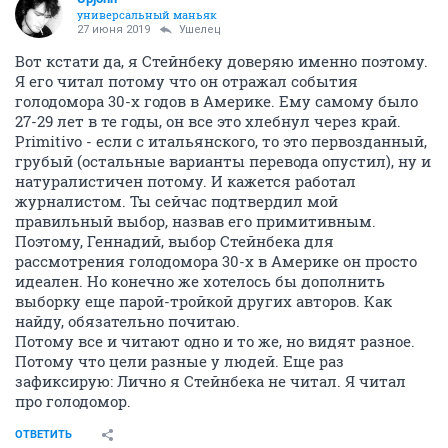
универсальный маньяк
27 июня 2019
Ушелец
Вот кстати да, я Стейнбеку доверяю именно поэтому.
Я его читал потому что он отражал события
голодомора 30-х годов в Америке. Ему самому было
27-29 лет в те годы, он все это хлебнул через край.
Primitivo - если с итальянского, то это первозданный,
грубый (остальные варианты перевода опустил), ну и
натуралистичен потому. И кажется работал
журналистом. Ты сейчас подтвердил мой
правильный выбор, назвав его примитивным.
Поэтому, Геннадий, выбор Стейнбека для
рассмотрения голодомора 30-х в Америке он просто
идеален. Но конечно же хотелось бы дополнить
выборку еще парой-тройкой других авторов. Как
найду, обязательно почитаю.
Потому все и читают одно и то же, но видят разное.
Потому что цели разные у людей. Еще раз
зафиксирую: Лично я Стейнбека не читал. Я читал
про голодомор.
ОТВЕТИТЬ