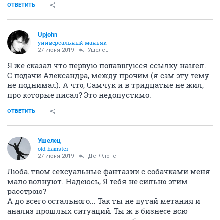
ОТВЕТИТЬ
Upjohn
универсальный маньяк
27 июня 2019
Ушелец
Я же сказал что первую попавшуюся ссылку нашел.
С подачи Александра, между прочим (я сам эту тему
не поднимал). А что, Самчук и в тридцатые не жил,
про которые писал? Это недопустимо.
ОТВЕТИТЬ
Ушелец
old hamster
27 июня 2019
Де_Флопе
Люба, твом сексуальные фантазии с собачками меня
мало волнуют. Надеюсь, Я тебя не сильно этим
расстрою?
А до всего остального... Так ты не путай метания и
анализ прошлых ситуаций. Ты ж в бизнесе всю