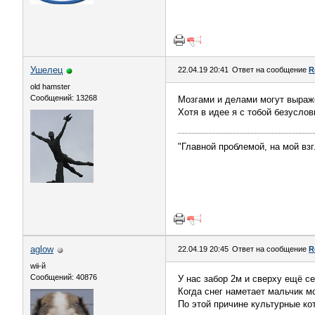
Ушелец
22.04.19 20:41
Ответ на сообщение
R
old hamster
Сообщений: 13268
Мозгами и делами могут выраж
Хотя в идее я с тобой безуслов
"Главной проблемой, на мой вз
aglow
22.04.19 20:45
Ответ на сообщение
R
wii-й
Сообщений: 40876
У нас забор 2м и сверху ещё се
Когда снег наметает мальчик мо
По этой причине культурные ко