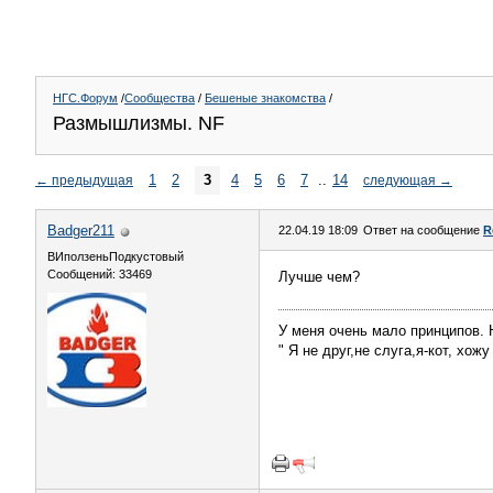
НГС.Форум
/
Сообщества
/
Бешеные знакомства
/
Размышлизмы. NF
1
2
3
4
5
6
7
..
14
←
предыдущая
следующая
→
Badger211
22.04.19 18:09
Ответ на сообщение
R
ВИползеньПодкустовый
Сообщений: 33469
Лучше чем?
У меня очень мало принципов. Н
" Я не друг,не слуга,я-кот, хож