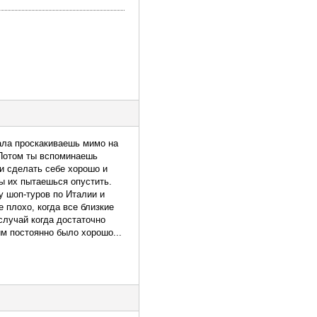
ала проскакиваешь мимо на
? Потом ты вспоминаешь
 и сделать себе хорошо и
ты их пытаешься опустить.
ру шоп-туров по Италии и
е плохо, когда все близкие
случай когда достаточно
им постоянно было хорошо...