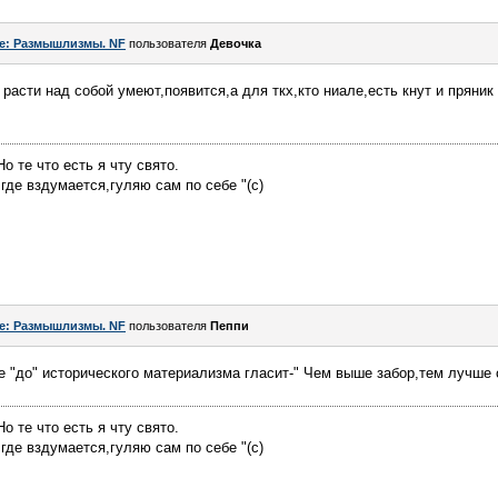
e: Размышлизмы. NF
пользователя
Девочка
расти над собой умеют,появится,а для ткх,кто ниале,есть кнут и пряник
о те что есть я чту свято.
у где вздумается,гуляю сам по себе "(с)
e: Размышлизмы. NF
пользователя
Пeппи
"до" исторического материализма гласит-" Чем выше забор,тем лучше с
о те что есть я чту свято.
у где вздумается,гуляю сам по себе "(с)