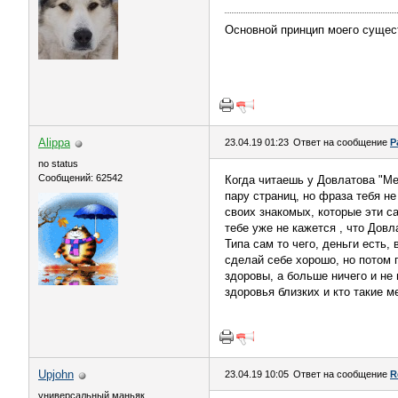
Основной принцип моего сущес
Alippa
23.04.19 01:23
Ответ на сообщение
Р
no status
Сообщений: 62542
Когда читаешь у Довлатова "М
пару страниц, но фраза тебя не
своих знакомых, которые эти с
тебе уже не кажется , что Дов
Типа сам то чего, деньги есть,
сделай себе хорошо, но потом п
здоровы, а больше ничего и не 
здоровья близких и кто такие 
Upjohn
23.04.19 10:05
Ответ на сообщение
R
универсальный маньяк