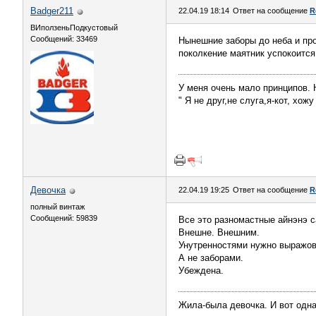
Badger211
22.04.19 18:14
Ответ на сообщение
R
ВИползеньПодкустовый
Сообщений: 33469
Нынешние заборы до неба и пр
поколкение маятник успокоится
У меня очень мало принципов. Н
" Я не друг,не слуга,я-кот, хож
Девочка
22.04.19 19:25
Ответ на сообщение
R
полный винтаж
Сообщений: 59839
Все это разномастные айнэнэ 
Внешне. Внешним.
Унутренностями нужно выражов
А не заборами.
Убеждена.
Жила-была девочка. И вот одна