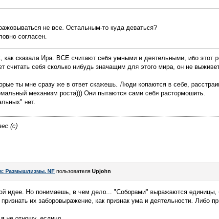
ражовываться не все. Остальным-то куда деваться?
ловно согласен.
, как сказала Ира. ВСЕ считают себя умными и деятельными, ибо этот р
ет считать себя сколько нибудь значащим для этого мира, он не выживет
орые ты мне сразу же в ответ скажешь. Люди копаются в себе, расстраи
рмальный механизм роста))) Они пытаются сами себя растормошить.
альных" нет.
ес (с)
e: Размышлизмы. NF
пользователя
Upjohn
ой идее. Но понимаешь, в чем дело... "Соборами" выражаются единицы,
признать их заборовыражение, как признак ума и деятельности. Либо при
я не отношу, есличо.