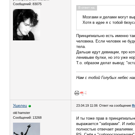
Сообщений: 83075
В ответ на:
Мозгами и делами могут вы
Хотя в идее я с тобой безус
Принципиально есть именно так
человека. Если человек не буд
тела.
Дальше идут девиации, про кот
ленивыве булки, но это уже но
Т.о. образом делат вывод: "ост
Нам с тобой Голубых небес нав
Ушелец
23.04.19 11:06
Ответ на сообщение
R
old hamster
Сообщений: 13268
И ты тоже прав в принципиальн
выражается "заборами". И либо 
полностью отвечает реалиями.
PS. Себя к "соборостроителям" 