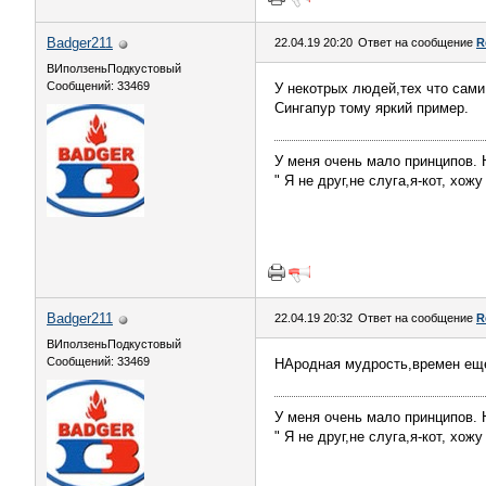
Badger211
22.04.19 20:20
Ответ на сообщение
R
ВИползеньПодкустовый
Сообщений: 33469
У некотрых людей,тех что сами 
Сингапур тому яркий пример.
У меня очень мало принципов. Н
" Я не друг,не слуга,я-кот, хож
Badger211
22.04.19 20:32
Ответ на сообщение
R
ВИползеньПодкустовый
Сообщений: 33469
НАродная мудрость,времен еще 
У меня очень мало принципов. Н
" Я не друг,не слуга,я-кот, хож