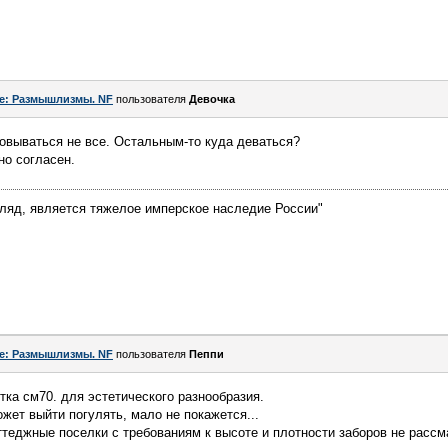
e: Размышлизмы. NF
пользователя
Девочка
овываться не все. Остальным-то куда деваться?
но согласен.
гляд, является тяжелое имперское наследие России"
e: Размышлизмы. NF
пользователя
Пeппи
тка см70. для эстетического разнообразия.
жет выйти погулять, мало не покажется...
ттеджные поселки с требованиям к высоте и плотности заборов не рассм