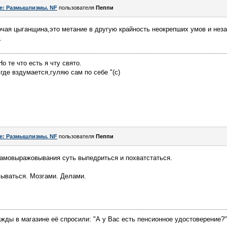
e: Размышлизмы. NF
пользователя
Пeппи
очая цыганщина,это метание в другую крайность неокрепших умов и нез
.
о те что есть я чту свято.
у где вздумается,гуляю сам по себе "(с)
e: Размышлизмы. NF
пользователя
Пeппи
самовыражовывания суть выпедриться и похватстаться.
ываться. Мозгами. Делами.
жды в магазине её спросили: "А у Вас есть пенсионное удостоверение?"