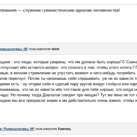
твования — служение гуманистическим идеалам человечества!
азмышлизмы. NF
пользователя
stich
ещане - это люди, которые уверены, что им должно быть хорошо"© Снач
 отпускает ибо остается вопрос: что плохого в том, чтобы этого хотеть
амые, в вечном стремлении не упустить момент и чего-нибудь потребить
латов перегнул. Потом ты начинаешь себя спрашивать: уж не из зависти 
 время есть - ну оторви себя и сделай пару кругов вокруг глобуса или па
онимаешь, что не из зависти ибо что-такое для тебя хорошо, это когда н
надо. Но почему тогда Довлатов говорит про мещан? Тут же явно не тот 
мещане мы все прекрасно знаем и им действительно очень важно, чтобы 
e: Размышлизмы. NF
пользователя
Ушелец