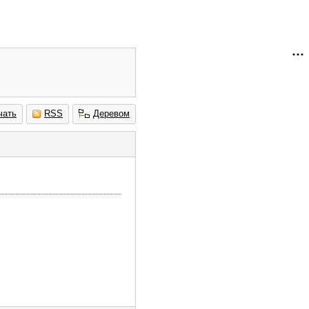
чать
RSS
Деревом