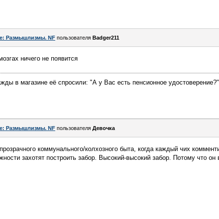
e: Размышлизмы. NF
пользователя
Badger211
мозгах ничего не появится
жды в магазине её спросили: "А у Вас есть пенсионное удостоверение?"
e: Размышлизмы. NF
пользователя
Девочка
прозрачного коммунального/колхозного быта, когда каждый чих коммент
ности захотят построить забор. Высокий-высокий забор. Потому что он в