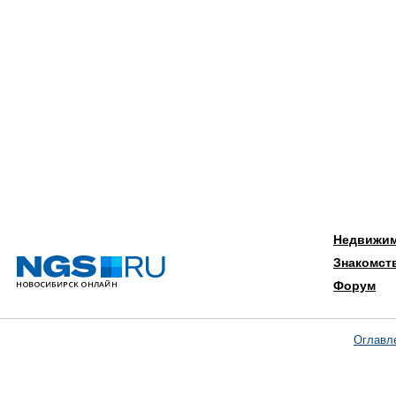
Недвижи
Знакомст
Форум
Оглавл