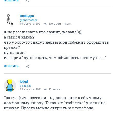
ОТВЕТИТЬ
Шлёндра
grandmother
19 августа 2021
Ne budu ni kem
я не расслышала кто звонит, жевала )))
а смысл какой?
что у кого-то сдадут нервы и он побежит оформлять
кредит?
ну надо же
из серии "лучше дать, чем объяснять почему не...."
ОТВЕТИТЬ
iddqd
i.d.d.q.d.
19 августа 2021
Крыска
Так эта фича всего лишь дополнение к обычному
домфонному ключу. Такая же "таблетка" у меня на
ключах. Просто можно открыть и с телефона