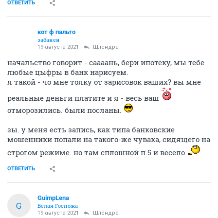
ОТВЕТИТЬ
кот ф пальто
забанен
19 августа 2021
Шлёндра
начальство говорит - саааань, бери ипотеку, мы тебе
любые цыфры в банк нарисуем.
я такой - чо мне толку от зарисовок ваших? вы мне
реальные деньги платите и я - весь ваш
отморозились. были посланы.
зы. у меня есть запись, как типа банковские
мошенники попали на такого-же чувака, сидящего на
строгом режиме. но там сплошной п.5 и весело
ОТВЕТИТЬ
GuimpLena
G
Белая Госпожа
19 августа 2021
Шлёндра