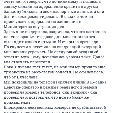
счете нет и говорит, что по-видимому я подавала
заявку онлайн на оформление кредита в другом
банке, публиковала свои паспортные данные, и они
были скомпроментированы. В связи с чем он
приступает к оформлению заявления в
Министерство внутренних дел.
Здесь я не выдержала, закричала, что это настолько
нелепое вранье, что даже для мошенников это
выглядит жалко и стыдно. И открыла врата ада.
По глупости я ответила на следующий входящий -
мне начали угрожать. На следующий входящий
ответил муж - ему посыпались угрозы тоже. Далее
мы отвечать перестали.
Пока я писала этот текст, на мой номер пришло еще
три звонка из Московской области. Не сомневаюсь,
что от Вячеслава.
Мы позвонили на телефон Горячей линии ВТБ-банка.
Девочка-оператор в режиме реального времени
проверяла номера телефонов: они входили - она
проверяла и повторяла, что номер банку не
принадлежит.
Блокировка неизвестных номеров не срабатывает. Я
пыталась связаться хоть с одним живым человеком