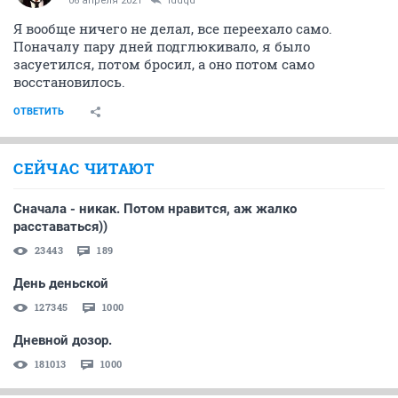
06 апреля 2021
iddqd
Я вообще ничего не делал, все переехало само.
Поначалу пару дней подглюкивало, я было
засуетился, потом бросил, а оно потом само
восстановилось.
ОТВЕТИТЬ
СЕЙЧАС ЧИТАЮТ
Сначала - никак. Потом нравится, аж жалко
расставаться))
23443
189
День деньской
127345
1000
Дневной дозор.
181013
1000