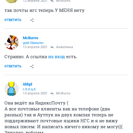
12 апреля 2021
McBurns
так почты нгс теперь У МЕНЯ нету
ОТВЕТИТЬ
McBurns
gold Няmster
13 апреля 2021
Aнжелина
Странно. А ссылка
на вход
есть.
ОТВЕТИТЬ
iddqd
i.d.d.q.d.
13 апреля 2021
McBurns
Она ведёт на ЯндексПочту (
А все почтовые клиенты как на телефоне (два
разных) так и Аутлук на двух компах теперь не
поддерживают почтовые ящики НГС и я не вижу
новых писем. И написать ничего никому не могу(((
Звиздец, вобщем