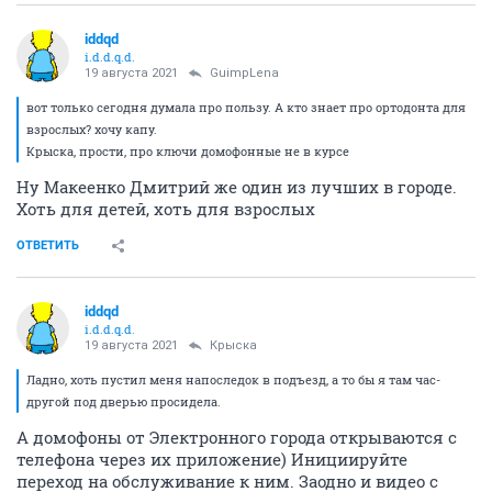
iddqd
i.d.d.q.d.
19 августа 2021
GuimpLena
вот только сегодня думала про пользу. А кто знает про ортодонта для
взрослых? хочу капу.
Крыска, прости, про ключи домофонные не в курсе
Ну Макеенко Дмитрий же один из лучших в городе.
Хоть для детей, хоть для взрослых
ОТВЕТИТЬ
iddqd
i.d.d.q.d.
19 августа 2021
Крыска
Ладно, хоть пустил меня напоследок в подъезд, а то бы я там час-
другой под дверью просидела.
А домофоны от Электронного города открываются с
телефона через их приложение) Инициируйте
переход на обслуживание к ним. Заодно и видео с