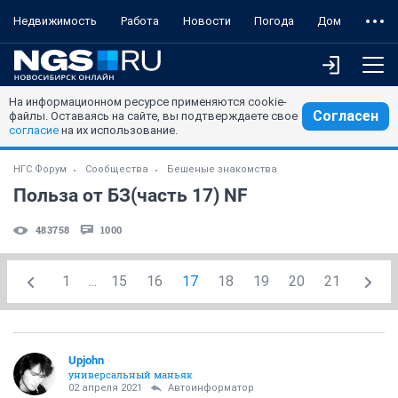
Недвижимость
Работа
Новости
Погода
Дом
На информационном ресурсе применяются cookie-
Согласен
файлы. Оставаясь на сайте, вы подтверждаете свое
согласие
на их использование.
НГС.Форум
Сообщества
Бешеные знакомства
Польза от БЗ(часть 17) NF
483758
1000
1
...
15
16
17
18
19
20
21
Upjohn
универсальный маньяк
02 апреля 2021
Автоинформатор