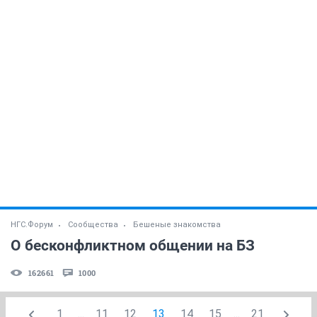
НГС.Форум
Сообщества
Бешеные знакомства
О бесконфликтном общении на БЗ
162661
1000
1
...
11
12
13
14
15
...
21