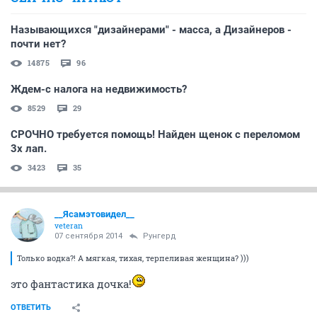
Называющихся "дизайнерами" - масса, а Дизайнеров -
почти нет?
14875
96
Ждем-с налога на недвижимость?
8529
29
СРОЧНО требуется помощь! Найден щенок с переломом
3х лап.
3423
35
__Ясамэтовидел__
veteran
07 сентября 2014
Рунгерд
Только водка?! А мягкая, тихая, терпеливая женщина? )))
это фантастика дочка!
ОТВЕТИТЬ