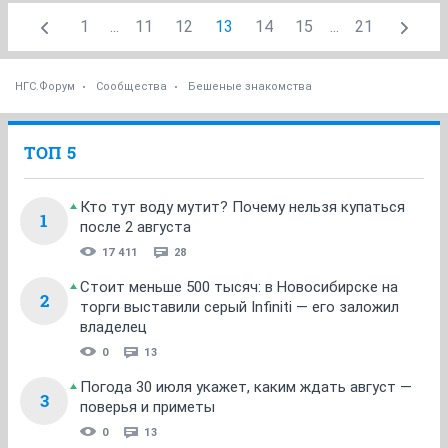
1
...
11
12
13
14
15
...
21
НГС.Форум
Сообщества
Бешеные знакомства
ТОП 5
Кто тут воду мутит? Почему нельзя купаться
1
после 2 августа
17 411
28
Стоит меньше 500 тысяч: в Новосибирске на
2
торги выставили серый Infiniti — его заложил
владелец
0
13
Погода 30 июля укажет, каким ждать август —
3
поверья и приметы
0
13