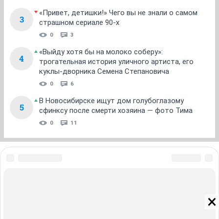
«Привет, детишки!» Чего вы не знали о самом
3
страшном сериале 90-х
0
3
«Выйду хотя бы на молоко соберу»:
4
трогательная история уличного артиста, его
куклы-дворника Семена Степановича
0
6
В Новосибирске ищут дом голубоглазому
5
сфинксу после смерти хозяина — фото Тима
0
11
ЗНАКОМСТВА В НОВОСИБИРСКЕ
ПОГОДА В НОВОСИБИРСКЕ
ПРОБКИ В НОВОСИБИРСКЕ
ФОРУМЫ В НОВОСИБИРСКЕ
ТЕЛЕПРОГРАММА В НОВОСИБИРСКЕ