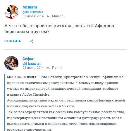
McBurns
gold Няmster
02 июля 2014
Мишель
А что тебе, старой негритянке, сечь-то? Афедрон
берёзовым прутом?
ОТВЕТИТЬ
Сифон
old hamster
02 июля 2014
Пeппи
МОСКВА, 30 июня — РИА Новости. Пристрастие к "селфи" официально
признано психическим расстройством. К такому выводу пришли
ученые из американской психиатрической ассоциации, сообщает
издание Adobo Chronicles.
Ассоциация, по данным издания, представила классификацию новой
болезни под названием selfies в Чикаго.
Так, selfies определяется как обессивно-компульсивное расстройство,
характеризующееся постоянным желанием фотографировать себя и
выкладывать снимки в социальные сети, чтобы компенсировать
отсутствие самоуважения.