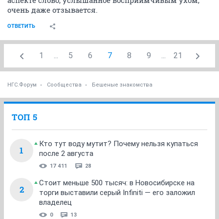
аспекте слово, услышанное восприимчивым ухом,
очень даже отзывается.
ОТВЕТИТЬ
1
...
5
6
7
8
9
...
21
НГС.Форум
Сообщества
Бешеные знакомства
ТОП 5
Кто тут воду мутит? Почему нельзя купаться
1
после 2 августа
17 411
28
Стоит меньше 500 тысяч: в Новосибирске на
2
торги выставили серый Infiniti — его заложил
владелец
0
13