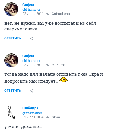
Сифон
old hamster
02 июля 2014
GuimpLena
нет, не нужно. вы уже воспитали из себя
сверхчеловека.
ОТВЕТИТЬ
Сифон
old hamster
02 июля 2014
McBurns
тогда надо для начала отловить г-на Скра и
допросить как следует..
ОТВЕТИТЬ
Шлёндра
grandmother
02 июля 2014
SkwоT
у меня дежавю....