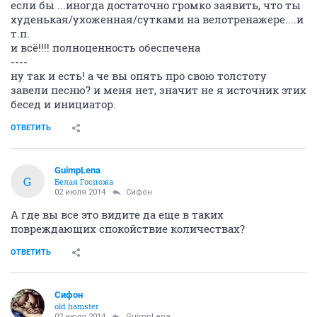
если бы ...иногда достаточно громко заявить, что ты
худенькая/ухоженная/сутками на велотренажере....и
т.п.
и всё!!!! полноценность обеспечена
----
ну так и есть! а че вы опять про свою толстоту
завели песню? и меня нет, значит не я источник этих
бесед и инициатор.
ОТВЕТИТЬ
GuimpLena
G
Белая Госпожа
02 июля 2014
Сифон
А где вы все это видите да еще в таких
повреждающих спокойствие количествах?
ОТВЕТИТЬ
Сифон
old hamster
02 июля 2014
GuimpLena