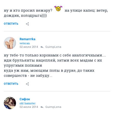
ну и кто просил нежару?
на улице капец: ветер,
дождик, холодрыга))))
ОТВЕТИТЬ
Remarrrka
veteran
02 июля 2014
GuimpLena
ну тебе-то только коронами с себе аналогичными....
иди брульянты нацепляй, затми всех мадам с их
упругими попками
куда уж нам, моющим полы в дурке, до таких
совершеств - не забуду...
ОТВЕТИТЬ
Сифон
old hamster
02 июля 2014
GuimpLena