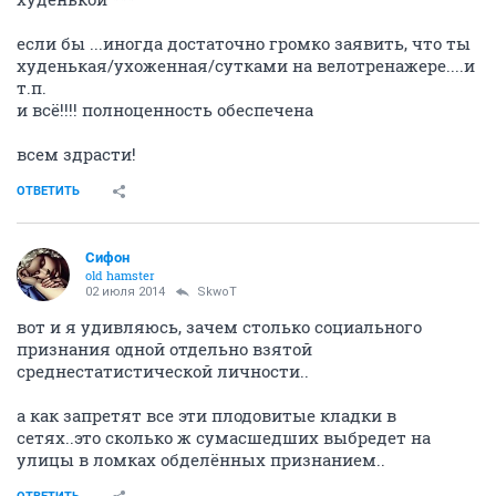
если бы ...иногда достаточно громко заявить, что ты
худенькая/ухоженная/сутками на велотренажере....и
т.п.
и всё!!!! полноценность обеспечена
всем здрасти!
ОТВЕТИТЬ
Сифон
old hamster
02 июля 2014
SkwоT
вот и я удивляюсь, зачем столько социального
признания одной отдельно взятой
среднестатистической личности..
а как запретят все эти плодовитые кладки в
сетях..это сколько ж сумасшедших выбредет на
улицы в ломках обделённых признанием..