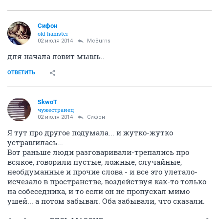
Сифон
old hamster
02 июля 2014
McBurns
для начала ловит мышь..
ОТВЕТИТЬ
SkwоT
чужестранец
02 июля 2014
Сифон
Я тут про другое подумала... и жутко-жутко
устрашилась...
Вот раньше люди разговаривали-трепались про
всякое, говорили пустые, ложные, случайные,
необдуманные и прочие слова - и все это улетало-
исчезало в пространстве, воздействуя как-то только
на собеседника, и то если он не пропускал мимо
ушей... а потом забывал. Оба забывали, что сказали.