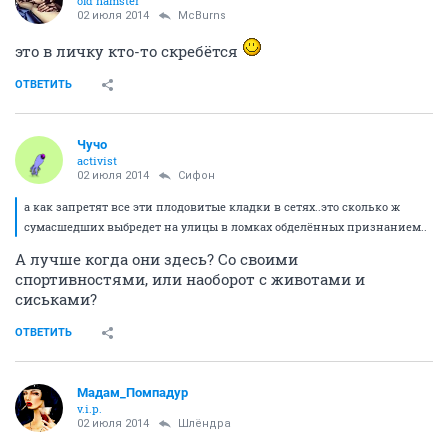
old hamster
02 июля 2014
McBurns
это в личку кто-то скребётся
ОТВЕТИТЬ
Чучо
activist
02 июля 2014
Сифон
а как запретят все эти плодовитые кладки в сетях..это сколько ж
сумасшедших выбредет на улицы в ломках обделённых признанием..
А лучше когда они здесь? Со своими
спортивностями, или наоборот с животами и
сиськами?
ОТВЕТИТЬ
Мадам_Помпадур
v.i.p.
02 июля 2014
Шлёндра