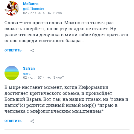
McBurns
gold Няmster
02 июля 2014
SkwоT
Слова — это просто слова. Можно сто тысяч раз
сказать «щербет», но во рту сладко не станет. Ну
разве что если девушка в мини-юбке будет орать это
слово посреди восточного базара...
ОТВЕТИТЬ
Safran
guru
02 июля 2014
SkwоT
В мире настанет момент, когда Информация
достигнет критического объема, и произойдёт
Большой Взрыв. Вот так, на наших глазах, из "говна и
палок"(с) родится дивный новый мир))) *играю в
человека с мифологическим мышлением*
ОТВЕТИТЬ