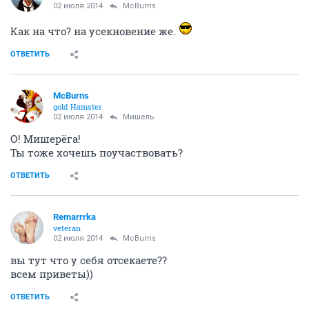
02 июля 2014
McBurns
Как на что? на усекновение же.
ОТВЕТИТЬ
McBurns
gold Няmster
02 июля 2014
Мишель
О! Мишерёга!
Ты тоже хочешь поучаствовать?
ОТВЕТИТЬ
Remarrrka
veteran
02 июля 2014
McBurns
вы тут что у себя отсекаете??
всем приветы))
ОТВЕТИТЬ