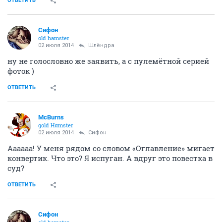
ОТВЕТИТЬ
Сифон
old hamster
02 июля 2014
Шлёндра
ну не голословно же заявить, а с пулемётной серией
фоток )
ОТВЕТИТЬ
McBurns
gold Няmster
02 июля 2014
Сифон
Аааааа! У меня рядом со словом «Оглавление» мигает
конвертик. Что это? Я испуган. А вдруг это повестка в
суд?
ОТВЕТИТЬ
Сифон