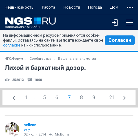
Недвижимость
Работа
Новости
Погода
Дом
На информационном ресурсе применяются cookie-
Согласен
файлы. Оставаясь на сайте, вы подтверждаете свое
согласие
на их использование.
НГС.Форум
Сообщества
Бешеные знакомства
Лихой и бархатный дозор.
358012
1000
1
...
5
6
7
8
9
...
21
selivan
v.i.p.
02 июля 2014
McBurns