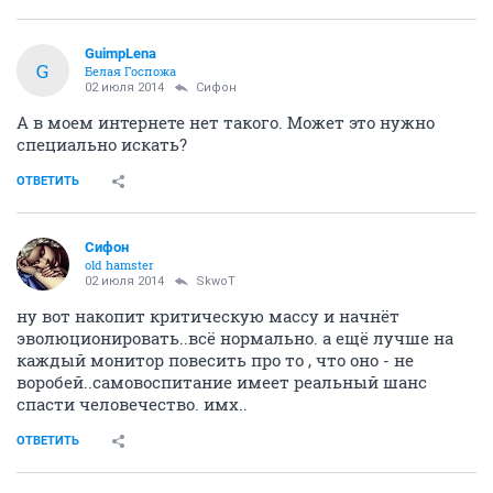
GuimpLena
G
Белая Госпожа
02 июля 2014
Сифон
А в моем интернете нет такого. Может это нужно
специально искать?
ОТВЕТИТЬ
Сифон
old hamster
02 июля 2014
SkwоT
ну вот накопит критическую массу и начнёт
эволюционировать..всё нормально. а ещё лучше на
каждый монитор повесить про то , что оно - не
воробей..самовоспитание имеет реальный шанс
спасти человечество. имх..
ОТВЕТИТЬ