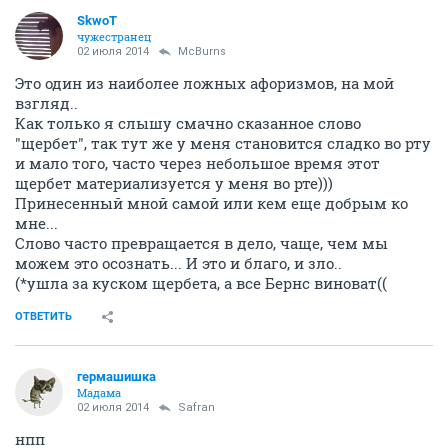
SkwоT
чужестранец
02 июля 2014
McBurns
Это один из наиболее ложных афоризмов, на мой
взгляд..
Как только я слышу смачно сказанное слово
"щербет", так тут же у меня становится сладко во рту
и мало того, часто через небольшое время этот
щербет материализуется у меня во рте)))
Принесенный мной самой или кем еще добрым ко
мне...
Слово часто превращается в дело, чаще, чем мы
можем это осознать... И это и благо, и зло..
(*ушла за куском щербета, а все Бернс виноват((
ОТВЕТИТЬ
гермашишка
Мадама
02 июля 2014
Safran
нпп