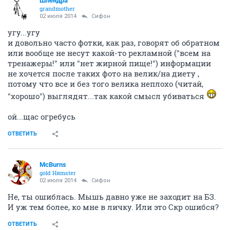
Шлёндра
grandmother
02 июля 2014
Сифон
угу...угу
и довольно часто фотки, как раз, говорят об обратном
или вообще не несут какой-то рекламной ("всем на
тренажеры!" или "нет жирной пище!") информации
не хочется после таких фото на велик/на диету ,
потому что все и без того велика неплохо (читай,
"хорошо") выглядят...так какой смысл убиваться
ой...щас огребусь
ОТВЕТИТЬ
McBurns
gold Няmster
02 июля 2014
Сифон
Не, ты ошиблась. Мышь давно уже не заходит на БЗ.
И уж тем более, ко мне в личку. Или это Скр ошибся?
ОТВЕТИТЬ