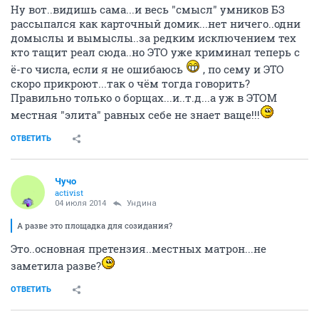
Ну вот..видишь сама...и весь "смысл" умников БЗ
рассыпался как карточный домик...нет ничего..одни
домыслы и вымыслы..за редким исключением тех
кто тащит реал сюда..но ЭТО уже криминал теперь с
ё-го числа, если я не ошибаюсь
, по сему и ЭТО
скоро прикроют...так о чём тогда говорить?
Правильно только о борщах...и..т.д...а уж в ЭТОМ
местная "элита" равных себе не знает ваще!!!
ОТВЕТИТЬ
Чучо
activist
04 июля 2014
Ундинa
А разве это площадка для созидания?
Это..основная претензия..местных матрон...не
заметила разве?
ОТВЕТИТЬ