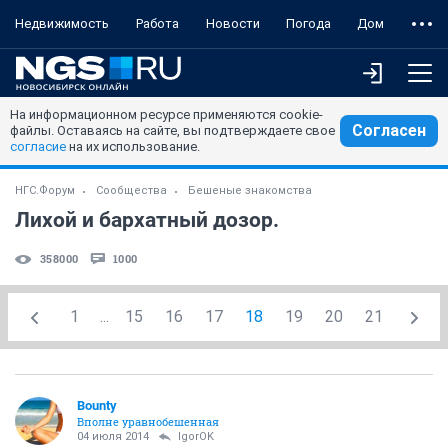
Недвижимость
Работа
Новости
Погода
Дом
На информационном ресурсе применяются cookie-
Согласен
файлы. Оставаясь на сайте, вы подтверждаете свое
согласие
на их использование.
НГС.Форум
Сообщества
Бешеные знакомства
Лихой и бархатный дозор.
358000
1000
1
...
15
16
17
18
19
20
21
Bounty
Вполне уравнобешенная
04 июля 2014
IgorOK