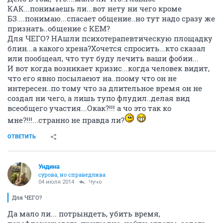
КАК...понимаешь ли...вот нету ни чего кроме
БЗ....понимаю...спасает общение..но тут надо сразу же
признать..общение с КЕМ?
Для ЧЕГО? НАшли психотерапевтическую площадку
блин...а какого хрена?Хочется спросить...кто сказал
или пообщеал, что тут буду лечить ваши фобии...
И вот когда возникает кризис...когда человек видит,
что его явно посылаеют на..поому что он не
интересен..по тому что за длительное время он не
создал ни чего, а лишь тупо флудил..делая вид
всеобщего участия...Окак?!!! а чо это так ко
мне?!!!...странно не правда ли?
ОТВЕТИТЬ
Ундинa
сурова, но справедлива
04 июля 2014
Чучо
Для ЧЕГО?
Да мало ли... потрындеть, убить время,