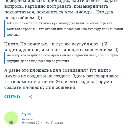
порефлексировать прилюдно, найти ответы, задать
вопросы, картинно пострадать, поманерничать,
похвастаться, поживиться чем-нибудь... Кто для
чего, в общем : )))
НАшли психотерапевтическую площадку блин...а какого хрена?
Хочется спросить...кто сказал или пообщеал, что тут буду лечить ваши
фобии...
Никто. Но лечат же... и тут же усугубляют : ) И
индивидуально, и коллективно, и самолечением : ))
по тому что за длительное время он не создал ни чего, а лишь тупо
флудил..делая вид всеобщего участия...
А разве это площадка для созидания? Тут никто
ничего не создал и не создаст. Здесь разговаривают...
кто как может и хочет. Это и есть задача форума -
создать площадку для общения.
ОТВЕТИТЬ
Чучо
activist
04 июля 2014
Ундинa