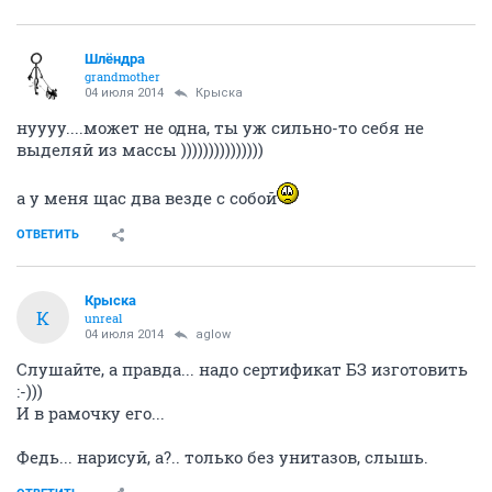
Шлёндра
grandmother
04 июля 2014
Крыска
нуууу....может не одна, ты уж сильно-то себя не
выделяй из массы )))))))))))))))
а у меня щас два везде с собой
ОТВЕТИТЬ
Крыска
К
unreal
04 июля 2014
aglow
Слушайте, а правда... надо сертификат БЗ изготовить
:-)))
И в рамочку его...
Федь... нарисуй, а?.. только без унитазов, слышь.