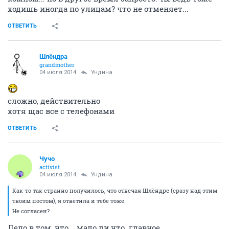
ходишь иногда по улицам? что не отменяет...
ОТВЕТИТЬ
Шлёндра
grandmother
04 июля 2014
Ундинa
сложно, действительно
хотя щас все с телефонами
ОТВЕТИТЬ
Чучо
activist
04 июля 2014
Ундинa
Как-то так странно получилось, что отвечая Шлёндре (сразу над этим
твоим постом), я ответила и тебе тоже.
Не согласен?
Дело в том, что....мало ли что..главное