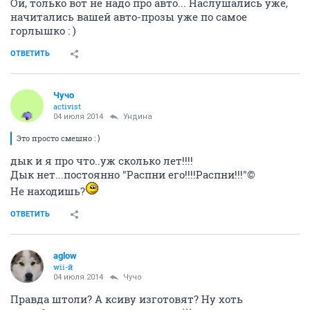
Ой, только вот не надо про авто... Наслушались уже,
начитались вашей авто-прозы уже по самое
горлышко : )
ОТВЕТИТЬ
Чучо
activist
04 июля 2014
Ундинa
Это просто смешно : )
дык и я про что..уж сколько лет!!!!
Дык нет...постоянно "Распни его!!!!Распни!!!"©
Не находишь?
ОТВЕТИТЬ
aglow
wii-й
04 июля 2014
Чучо
Правда штоли? А ксиву изготовят? Ну хоть