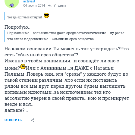
activist
04 июля 2014
Ундинa
Тогда аргументируй
Попробую...
Нормальные... большинство даже среднестатистические... ну разве
что слега подбешенные... Обычный срез общества.
На каком основании Ты можешь так утверждать?Что
есть "обычный срез общества"?
Именно в твоём понимании...и совпадёт ли оно с
моим?
Или с Алининым...и ДАЖЕ с Натальи
Палным..Поверь они..эти "срезы" у каждого будут до
такой степени различны..что если их поставить
рядом все мы друг перед другом будем выглядеть
полными идиотами..за исключением тех кто
абсолютно уверен в своей правоте...кою и проэцирует
везде и вся...
дальше?...
ОТВЕТИТЬ