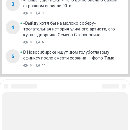
«Привет, детишки!» Чего вы не знали о самом
3
страшном сериале 90-х
0
3
«Выйду хотя бы на молоко соберу»:
4
трогательная история уличного артиста, его
куклы-дворника Семена Степановича
0
6
В Новосибирске ищут дом голубоглазому
5
сфинксу после смерти хозяина — фото Тима
0
11
ЗНАКОМСТВА В НОВОСИБИРСКЕ
ПОГОДА В НОВОСИБИРСКЕ
ПРОБКИ В НОВОСИБИРСКЕ
ФОРУМЫ В НОВОСИБИРСКЕ
ТЕЛЕПРОГРАММА В НОВОСИБИРСКЕ
АФИША В НОВОСИБИРСКЕ
ГОРОСКОП
КУРСЫ ВАЛЮТ В НОВОСИБИРСКЕ