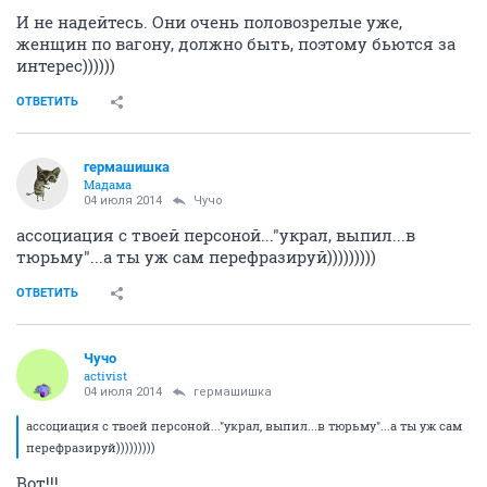
И не надейтесь. Они очень половозрелые уже,
женщин по вагону, должно быть, поэтому бьются за
интерес))))))
ОТВЕТИТЬ
гермашишка
Мадама
04 июля 2014
Чучо
ассоциация с твоей персоной..."украл, выпил...в
тюрьму"...а ты уж сам перефразируй)))))))))
ОТВЕТИТЬ
Чучо
activist
04 июля 2014
гермашишка
ассоциация с твоей персоной..."украл, выпил...в тюрьму"...а ты уж сам
перефразируй)))))))))
Вот!!!