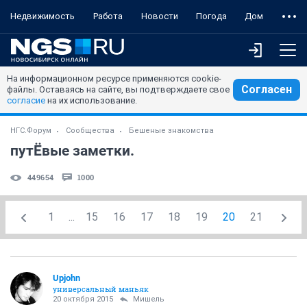
Недвижимость
Работа
Новости
Погода
Дом
На информационном ресурсе применяются cookie-
Согласен
файлы. Оставаясь на сайте, вы подтверждаете свое
согласие
на их использование.
НГС.Форум
Сообщества
Бешеные знакомства
путЁвые заметки.
449654
1000
1
...
15
16
17
18
19
20
21
Upjohn
универсальный маньяк
20 октября 2015
Мишель