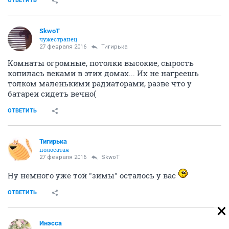
ОТВЕТИТЬ
SkwоT
чужестранец
27 февраля 2016
Тигирька
Комнаты огромные, потолки высокие, сырость
копилась веками в этих домах... Их не нагреешь
толком маленькими радиаторами, разве что у
батареи сидеть вечно(
ОТВЕТИТЬ
Тигирька
полосатая
27 февраля 2016
SkwоT
Ну немного уже той "зимы" осталось у вас
ОТВЕТИТЬ
Инэсса