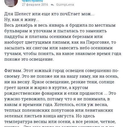
чужестранец
27 февраля 2016
GuimpLena
Для Шелест или еще кто почЕтает мож...
Ну, как я живу...
Весь декабрь и весь январь я бродила по местным
бульварам и улочкам и пыталась то заменить
паддубы и платаны осенними березами или
наоборот цветущими липами, как на Пироговке, то
засыпать их снегом или завесить небо осенними
тучами, чтобы понять, на какое знакомое время года
похоже это освещение.
Фигвам. Этот южный город освещен совершенно по-
своему. Это не похоже ни на нашу зиму, ни на осень,
ни на весну. Яркое освещение, резкие тени, солнце
греет щеки и жарко в куртке, а кругом
рождественские фонарики и елки продаются ... Это
ужасно тревожило, потому что я не понимала, в
каком я времени года. Хотелось, если уж весна,
теплых поленовских полутонов или левитанских
зеленых листьев конца августа. Но здесь
температура весны или осени, а все резкое, четкое,