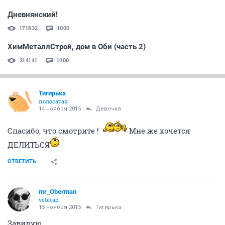
Дневнянский!
171832
1000
ХимМеталлСтрой, дом в Оби (часть 2)
214141
1000
Тигирька
полосатая
14 ноября 2015
Девочка
Спасибо, что смотрите !
Мне же хочется
ДЕЛИТЬСЯ
ОТВЕТИТЬ
mr_Oberman
veteran
15 ноября 2015
Тигирька
Завидую.