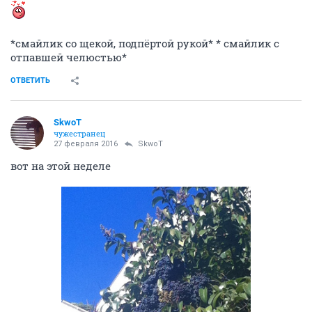
*смайлик со щекой, подпёртой рукой* * смайлик с
отпавшей челюстью*
ОТВЕТИТЬ
SkwоT
чужестранец
27 февраля 2016
SkwоT
вот на этой неделе