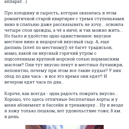
аппарат...)
Про холодину и сырость, которая оказалась в этом
романтичной старой квартирке с тремя ступеньками
вниз в спальню даже рассказывать не хочу... освоила
четыре слоя одежды, а чё а ничё, и так можно жить...
Но было и удобство одно единственное: вкусное
местное вино и недорогой вкусный сыр. А, еще
дюпань (хлеб по местному)) лё багет традисьон,
мамо, какой он вкусный горячий утром с
подсоленным крупной морской солью норманским
маслом!! Они тут вкусно пекут в местных буланжри,
непонятно, почему при этом все такие худые? У них
обед по два часа - и все это время они едят!! И
вечером едят часа по два...
Короче, как всегда - одна радость пожрать вкусно...
Хорошо, что здесь отличные бесплатные корты и у
меня абонемент в бассейн и тренажерку... Ну и везде
я хожу только пешком, вот удовольствие тоже, 8 км.
в день.