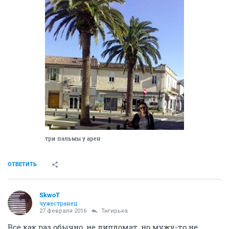
три пальмы у арен
ОТВЕТИТЬ
SkwоT
чужестранец
27 февраля 2016
Тигирька
Все как раз обычно, не дипломат, но мужу-то не