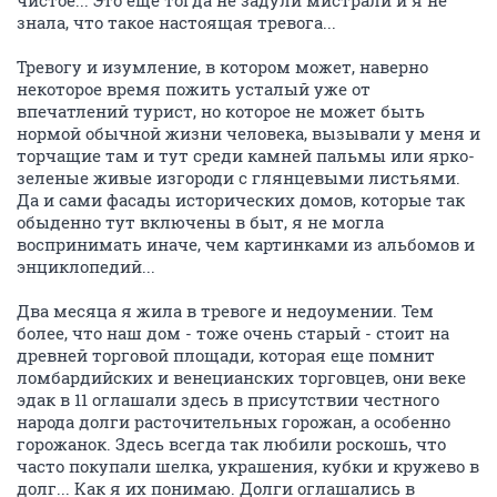
чистое... Это еще тогда не задули мистрали и я не
знала, что такое настоящая тревога...
Тревогу и изумление, в котором может, наверно
некоторое время пожить усталый уже от
впечатлений турист, но которое не может быть
нормой обычной жизни человека, вызывали у меня и
торчащие там и тут среди камней пальмы или ярко-
зеленые живые изгороди с глянцевыми листьями.
Да и сами фасады исторических домов, которые так
обыденно тут включены в быт, я не могла
воспринимать иначе, чем картинками из альбомов и
энциклопедий...
Два месяца я жила в тревоге и недоумении. Тем
более, что наш дом - тоже очень старый - стоит на
древней торговой площади, которая еще помнит
ломбардийских и венецианских торговцев, они веке
эдак в 11 оглашали здесь в присутствии честного
народа долги расточительных горожан, а особенно
горожанок. Здесь всегда так любили роскошь, что
часто покупали шелка, украшения, кубки и кружево в
долг... Как я их понимаю. Долги оглашались в