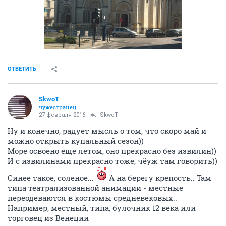
ОТВЕТИТЬ
SkwоT
чужестранец
27 февраля 2016
SkwоT
Ну и конечно, радует мысль о том, что скоро май и
можно открыть купальный сезон))
Море освоено еще летом, оно прекрасно без извилин))
И с извилинами прекрасно тоже, чёуж там говорить))
Синее такое, соленое...
А на берегу крепость.. Там
типа театрализованной анимации - местные
переодеваются в костюмы средневековых..
Например, местный, типа, булочник 12 века или
торговец из Венеции