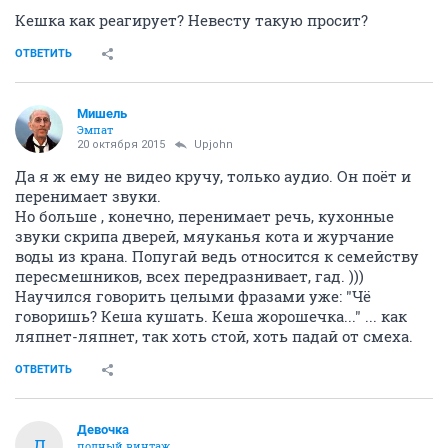
Кешка как реагирует? Невесту такую просит?
ОТВЕТИТЬ
Мишель
Эмпат
20 октября 2015
Upjohn
Да я ж ему не видео кручу, только аудио. Он поёт и
перенимает звуки.
Но больше , конечно, перенимает речь, кухонные
звуки скрипа дверей, мяуканья кота и журчание
воды из крана. Попугай ведь относится к семейству
пересмешников, всех передразнивает, гад. )))
Научился говорить целыми фразами уже: "Чё
говоришь? Кеша кушать. Кеша жорошечка..." ... как
ляпнет-ляпнет, так хоть стой, хоть падай от смеха.
ОТВЕТИТЬ
Девочка
Д
полный винтаж