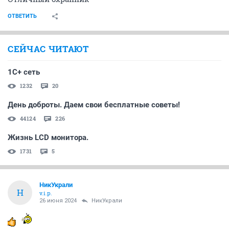
ОТВЕТИТЬ
СЕЙЧАС ЧИТАЮТ
1С+ сеть
1232
20
День доброты. Даем свои бесплатные советы!
44124
226
Жизнь LCD монитора.
1731
5
НикУкрали
Н
v.i.p.
26 июня 2024
НикУкрали