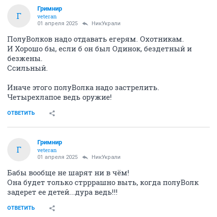
Гримнир
Г
veteran
01 апреля 2025
НикУкрали
ПолуВолков надо отдавать егерям. Охотникам.
И Хорошо бы, если б он был Одинок, бездетный и
безжены.
Ссильный.
Иначе этого полуВолка надо застрелить.
Четырехлапое ведь оружие!
ОТВЕТИТЬ
Гримнир
Г
veteran
01 апреля 2025
НикУкрали
Бабы вообще не шарят ни в чём!
Она будет только стрррашно выть, когда полуВолк
задерет ее детей...дура ведь!!!
ОТВЕТИТЬ