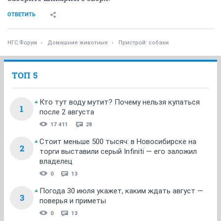
ОТВЕТИТЬ
НГС.Форум
Домашние животные
Пристрой: собаки
ТОП 5
Кто тут воду мутит? Почему нельзя купаться
1
после 2 августа
17 411
28
Стоит меньше 500 тысяч: в Новосибирске на
2
торги выставили серый Infiniti — его заложил
владелец
0
13
Погода 30 июля укажет, каким ждать август —
3
поверья и приметы
0
13