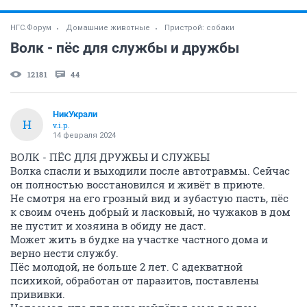
НГС.Форум
Домашние животные
Пристрой: собаки
Волк - пёс для службы и дружбы
12181
44
НикУкрали
Н
v.i.p.
14 февраля 2024
ВОЛК - ПЁС ДЛЯ ДРУЖБЫ И СЛУЖБЫ
Волка спасли и выходили после автотравмы. Сейчас
он полностью восстановился и живёт в приюте.
Не смотря на его грозный вид и зубастую пасть, пёс
к своим очень добрый и ласковый, но чужаков в дом
не пустит и хозяина в обиду не даст.
Может жить в будке на участке частного дома и
верно нести службу.
Пёс молодой, не больше 2 лет. С адекватной
психикой, обработан от паразитов, поставлены
прививки.