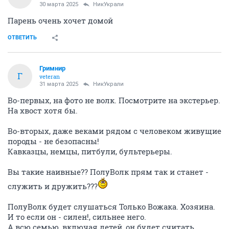
30 марта 2025
НикУкрали
Парень очень хочет домой
ОТВЕТИТЬ
Гримнир
Г
veteran
31 марта 2025
НикУкрали
Во-первых, на фото не волк. Посмотрите на экстерьер.
На хвост хотя бы.
Во-вторых, даже веками рядом с человеком живущие
породы - не безопасны!
Кавказцы, немцы, питбули, бультерьеры.
Вы такие наивные?? ПолуВолк прям так и станет -
служить и дружить???
ПолуВолк будет слушаться Только Вожака. Хозяина.
И то если он - силен!, сильнее него.
А всю семью, включая детей, он будет считать