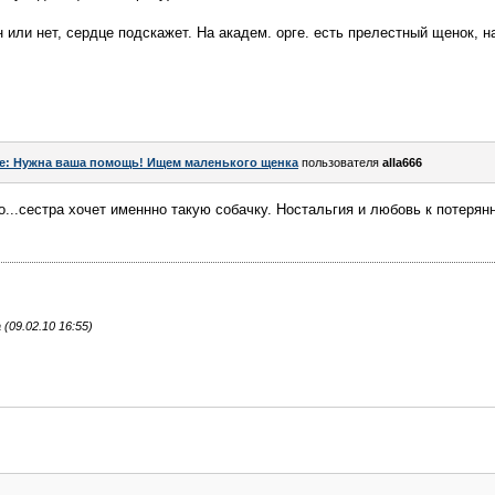
 или нет, сердце подскажет. На академ. орге. есть прелестный щенок, н
e: Нужна ваша помощь! Ищем маленького щенка
пользователя
alla666
но...сестра хочет именнно такую собачку. Ностальгия и любовь к потеря
09.02.10 16:55)