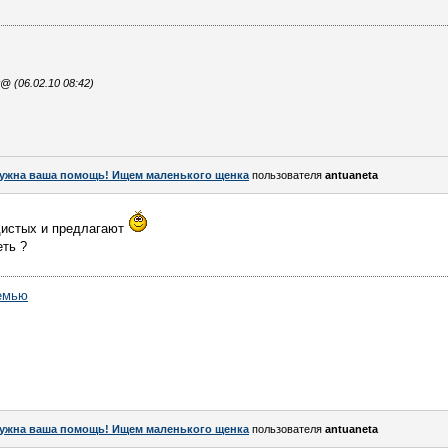
 (06.02.10 08:42)
ужна ваша помощь! Ищем маленького щенка
пользователя
antuaneta
дистых и предлагают
еть ?
емью
ужна ваша помощь! Ищем маленького щенка
пользователя
antuaneta