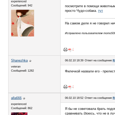
experienced
Сообщений: 942
посмотрите в помощи животным 
просто Чудо-собака.
тут
На самом деле я не говорил нич
Исправлено пользователем momo5000
Shanezhka
06.02.10 18:39
Ответ на сообщение
R
veteran
Сообщений: 1282
Филечкой назвали его - прелесть
alla666
06.02.10 18:52
Ответ на сообщение
R
experienced
Сообщений: 862
Я бы не советовала брать подоб
сравнивать (боюсь, что не в л