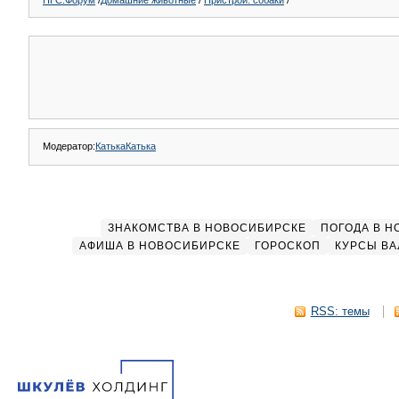
НГС.Форум
/
Домашние животные
/
Пристрой: собаки
/
Модератор:
КатькаКатька
ЗНАКОМСТВА В НОВОСИБИРСКЕ
ПОГОДА В 
АФИША В НОВОСИБИРСКЕ
ГОРОСКОП
КУРСЫ ВА
RSS: темы