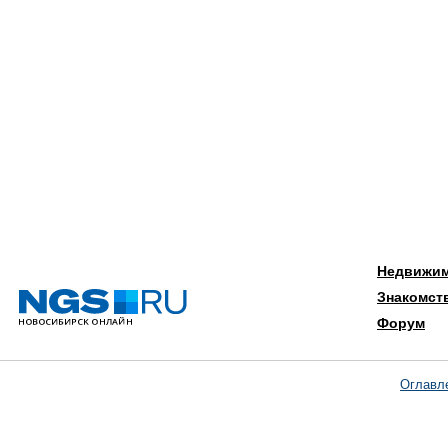
Недвижи
Знакомст
Форум
Оглавл