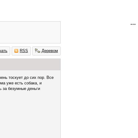
чать
RSS
Деревом
ень тоскует до сих пор. Все
ма уже есть собака, и
ть за безумные деньги