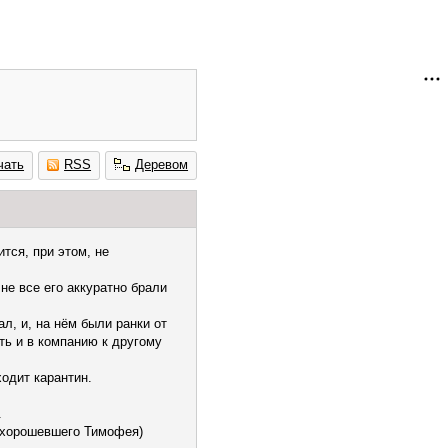
чать
RSS
Деревом
тся, при этом, не
не все его аккуратно брали
л, и, на нём были ранки от
ть и в компанию к другому
ходит карантин.
.
похорошевшего Тимофея)