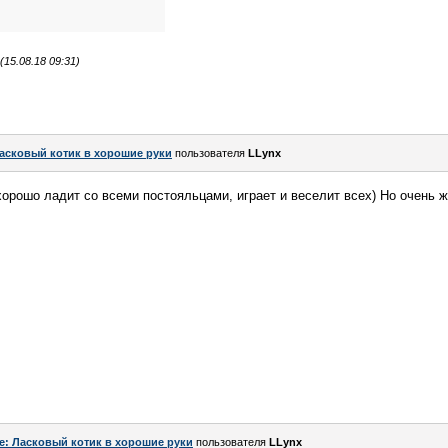
15.08.18 09:31)
асковый котик в хорошие руки
пользователя
LLynx
хорошо ладит со всеми постояльцами, играет и веселит всех) Но очень ж
e: Ласковый котик в хорошие руки
пользователя
LLynx