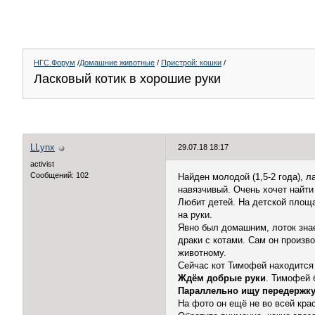
НГС.Форум
/
Домашние животные
/
Пристрой: кошки
/
Ласковый котик в хорошие руки
LLynx
29.07.18 18:17
activist
Сообщений: 102
Найден молодой (1,5-2 года), л
навязчивый. Очень хочет найти
Любит детей. На детской площад
на руки.
Явно был домашним, лоток знает
драки с котами. Сам он произво
животному.
Сейчас кот Тимофей находится 
Ждём добрые руки
. Тимофей 
Параллельно ищу передержк
На фото он ещё не во всей кра