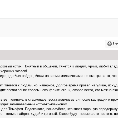
Пе
асковый котик. Приятный в общении, тянется к людям, урчит, любит глади
 хороших хозяев!
ке, где был найден, бегал за всеми мальчишками, не смотря на то, что 
, тянется к людям, но, наверное, долгое время провёл на улице, исхуда
дит впечатление совсем неконфликтного, и, скорее всего, его можно взя
в вет. клинике, в стационаре, восстанавливается после кастрации и про
будет замечательным котом-компаньоном.
у
для Тимофея. Подскажите, пожалуйста, кто знает хорошую передержку
се - только найден, худой и грязный. Скоро будут новые фото чистого, 