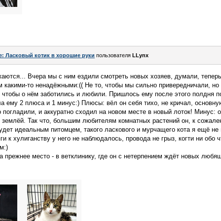
e: Ласковый котик в хорошие руки
пользователя
LLynx
тся... Вчера мы с ним ездили смотреть новых хозяев, думали, теперь 
м какими-то ненадёжными:(( Не то, чтобы мы сильно привередничали, но 
, чтобы о нём заботились и любили. Пришлось ему после этого полдня п
ла ему 2 плюса и 1 минус:) Плюсы: вёл он себя тихо, не кричал, основн
о погладили, и аккуратно сходил на новом месте в новый лоток! Минус: 
 землёй. Так что, большим любителям комнатных растений он, к сожале
дет идеальным питомцем, такого ласкового и мурчащего кота я ещё не
ги к хулиганству у него не наблюдалось, провода не грыз, когти ни обо ч
м:)
 прежнее место - в ветклинику, где он с нетерпением ждёт новых любящ