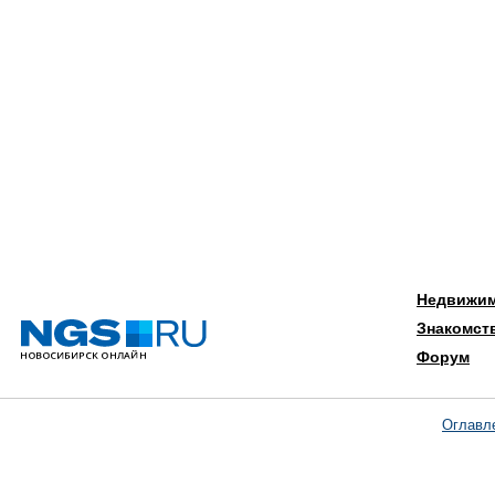
Недвижи
Знакомст
Форум
Оглавл