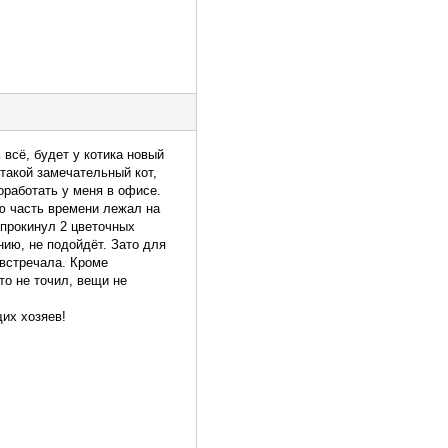
всё, будет у котика новый
такой замечательный кот,
оработать у меня в офисе.
ую часть времени лежал на
опрокинул 2 цветочных
нию, не подойдёт. Зато для
 встречала. Кроме
то не точил, вещи не
их хозяев!