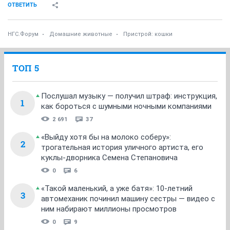
ОТВЕТИТЬ
НГС.Форум
Домашние животные
Пристрой: кошки
ТОП 5
Послушал музыку — получил штраф: инструкция,
1
как бороться с шумными ночными компаниями
2 691
37
«Выйду хотя бы на молоко соберу»:
2
трогательная история уличного артиста, его
куклы-дворника Семена Степановича
0
6
«Такой маленький, а уже батя»: 10-летний
3
автомеханик починил машину сестры — видео с
ним набирают миллионы просмотров
0
9