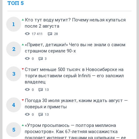
ТОП 5
Кто тут воду мутит? Почему нельзя купаться
1
после 2 августа
17 411
28
«Привет, детишки!» Чего вы не знали о самом
2
страшном сериале 90-х
0
3
Стоит меньше 500 тысяч: в Новосибирске на
3
торги выставили серый Infiniti — его заложил
владелец
0
13
Погода 30 июля укажет, каким ждать август —
4
поверья и приметы
0
13
«Утром просыпаюсь — полтора миллиона
5
просмотров». Как 67-летняя массажистка
покоряет интернет танцами на шпильках — ее