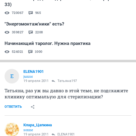
33)
720067
965
"Энергомонтаж'ники" есть?
359827
2208
Начинающий таролог. Нужна практика
524021
1000
ELENA1901
E
junior
19 апреля 2011
Татьяна197
Татьяна, раз уж вы давно в этой теме, не подскажите
клинику оптимальую для стерилизации?
ОТВЕТИТЬ
Клара_Цапкина
sonne
19 апреля 2011
ELENA1901