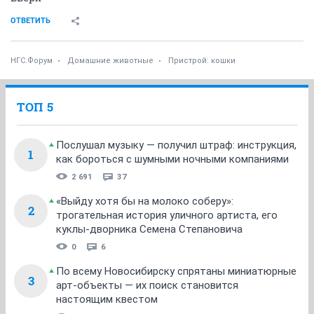
ОТВЕТИТЬ
НГС.Форум
Домашние животные
Пристрой: кошки
ТОП 5
Послушал музыку — получил штраф: инструкция,
1
как бороться с шумными ночными компаниями
2 691
37
«Выйду хотя бы на молоко соберу»:
2
трогательная история уличного артиста, его
куклы-дворника Семена Степановича
0
6
По всему Новосибирску спрятаны миниатюрные
3
арт-объекты — их поиск становится
настоящим квестом