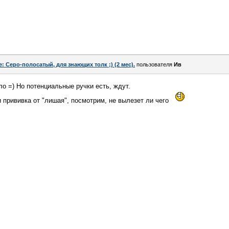
e: Серо-полосатый, для знающих толк ;) (2 мес).
пользователя
Ив
ло =) Но потенциальные ручки есть, ждут.
и прививка от "лишая", посмотрим, не вылезет ли чего