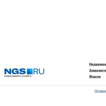
Недвижи
Знакомст
Форум
Оглавл