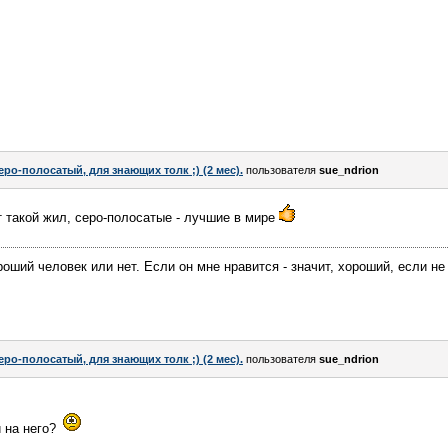
еро-полосатый, для знающих толк ;) (2 мес).
пользователя
sue_ndrion
т такой жил, серо-полосатые - лучшие в мире
ший человек или нет. Если он мне нравится - значит, хороший, если не н
еро-полосатый, для знающих толк ;) (2 мес).
пользователя
sue_ndrion
 на него?