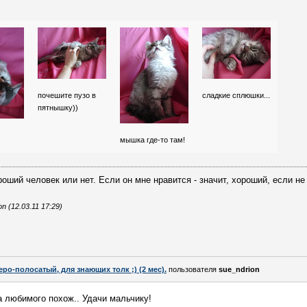
почешите пузо в
сладкие сплюшки...
пятнышку))
мышка где-то там!
ший человек или нет. Если он мне нравится - значит, хороший, если не н
 (12.03.11 17:29)
еро-полосатый, для знающих толк ;) (2 мес).
пользователя
sue_ndrion
та любимого похож.. Удачи мальчику!