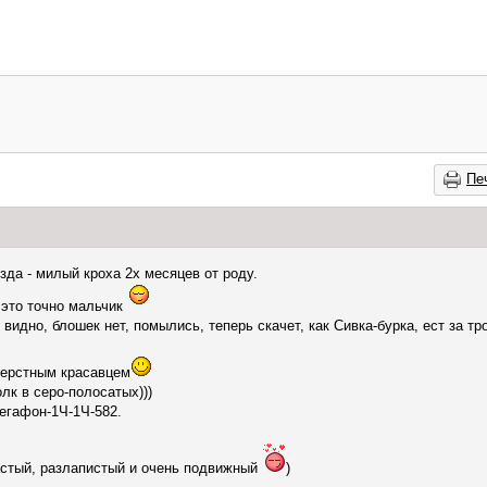
Пе
зда - милый кроха 2х месяцев от роду.
 это точно мальчик
 видно, блошек нет, помылись, теперь скачет, как Сивка-бурка, ест за тр
шерстным красавцем
лк в серо-полосатых)))
мегафон-1Ч-1Ч-582.
астый, разлапистый и очень подвижный
)