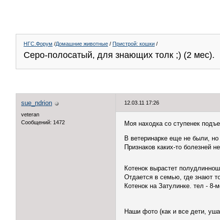
НГС.Форум
/
Домашние животные
/
Пристрой: кошки
/
Серо-полосатый, для знающих толк ;) (2 мес).
sue_ndrion
12.03.11 17:26
veteran
Сообщений: 1472
Моя находка со ступенек подъе
В ветеринарке еще не были, но
Признаков каких-то болезней не
Котенок вырастет полудлинно
Отдается в семью, где знают то
Котенок на Затулинке. тел - 8-
Наши фото (как и все дети, уш