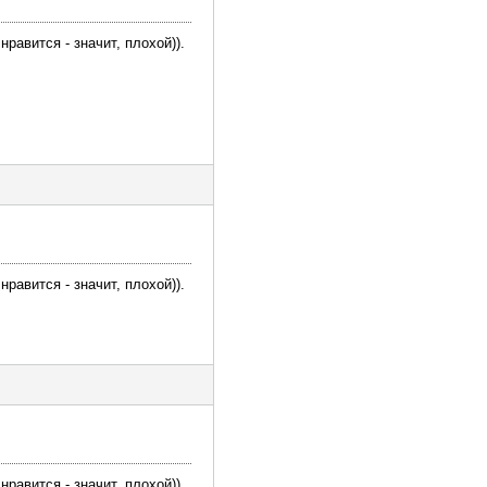
равится - значит, плохой)).
равится - значит, плохой)).
равится - значит, плохой)).