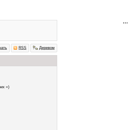
чать
RSS
Деревом
оих =)