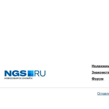
Недвижи
Знакомст
Форум
Оглавл