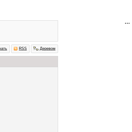
чать
RSS
Деревом