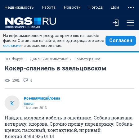
Недвижимость
Работа
Новости
Погода
Дом
На информационном ресурсе применяются cookie-
Согласен
файлы. Оставаясь на сайте, вы подтверждаете свое
согласие
на их использование.
НГС.Форум
Домашние животные
Зоопотеряшка
Кокер-спаниель в заельцовском
1301
5
КсенияМихайловна
К
junior
16 июня 2013
Найден молодой кобель в ошейнике. Собака показана
ветврачу, здорова. Срочно прошу передержку. Собака-
щенок, ласковый, контактный, игривый.
Ксения 8 913 926 01 01