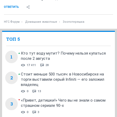
ОТВЕТИТЬ
НГС.Форум
Домашние животные
Зоопотеряшка
ТОП 5
Кто тут воду мутит? Почему нельзя купаться
1
после 2 августа
17 411
28
Стоит меньше 500 тысяч: в Новосибирске на
2
торги выставили серый Infiniti — его заложил
владелец
0
13
«Привет, детишки!» Чего вы не знали о самом
3
страшном сериале 90-х
0
3