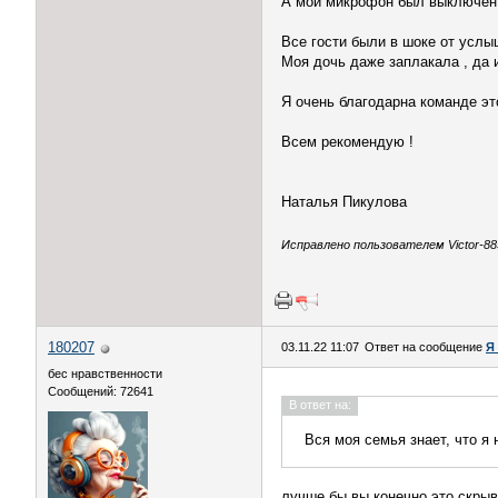
А мой микрофон был выключен ,
Все гости были в шоке от услы
Моя дочь даже заплакала , да 
Я очень благодарна команде это
Всем рекомендую !
Наталья Пикулова
Исправлено пользователем Victor-885
180207
03.11.22 11:07
Ответ на сообщение
Я
бес нравственности
Сообщений: 72641
В ответ на:
Вся моя семья знает, что я 
лучше бы вы конечно это скры