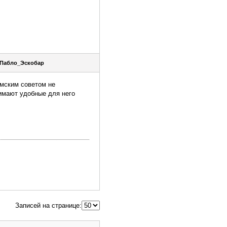
Пабло_Эскобар
умским советом не
нимают удобные для него
Записей на странице: