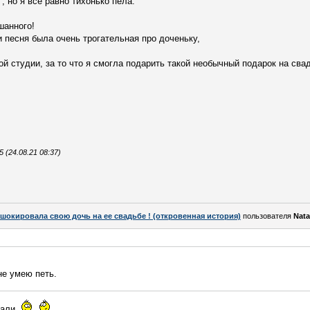
 но я все равно тихонько пела.
шанного!
и песня была очень трогательная про доченьку,
й студии, за то что я смогла подарить такой необычный подарок на свад
 (24.08.21 08:37)
 шокировала свою дочь на ее свадьбе ! (откровенная история)
пользователя
Nata
не умею петь.
вали