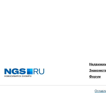
Недвижи
Знакомст
Форум
Оглавл