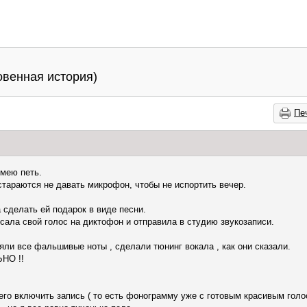
овенная история)
Пе
умею петь.
стараются не давать микрофон, чтобы не испортить вечер.
 сделать ей подарок в виде песни.
исала свой голос на диктофон и отправила в студию звукозаписи.
ли все фальшивые ноты , сделали тюнинг вокала , как они сказали.
ЬНО !!
го включить запись ( то есть фонограмму уже с готовым красивым голо