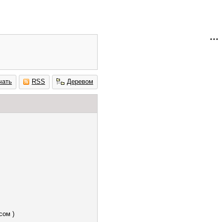
чать
RSS
Деревом
сом )