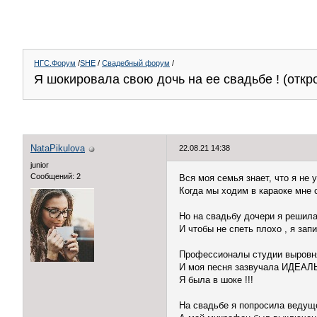
НГС.Форум
/
SHE
/
Свадебный форум
/
Я шокировала свою дочь на ее свадьбе ! (откр
NataPikulova
22.08.21 14:38
junior
Сообщений: 2
Вся моя семья знает, что я не 
Когда мы ходим в караоке мне 
Но на свадьбу дочери я решила
И чтобы не спеть плохо , я зап
Профессионалы студии выровня
И моя песня зазвучала ИДЕАЛ
Я была в шоке !!!
На свадьбе я попросила ведуще