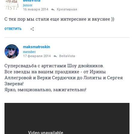
BellaVista
junior
16 января 2014
Креативная
С тех пор мы стали еще интереснее и вкуснее ))
ОТВЕТИТЬ
maksmatroskin
member
17 февраля 2014
BellaVista
Суперсвадьба с артистами Шоу двойников.
Все звезды на вашем празднике - от Ирины
Аллегровой и Верки Сердючки до Лолиты и Сергея
Зверева!
Ярко, эмоционально, зажигательно!