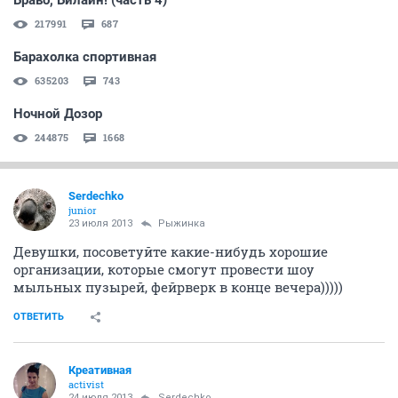
Браво, Билайн! (часть 4)
217991
687
Барахолка спортивная
635203
743
Ночной Дозор
244875
1668
Serdechko
junior
23 июля 2013
Рыжинка
Девушки, посоветуйте какие-нибудь хорошие
организации, которые смогут провести шоу
мыльных пузырей, фейрверк в конце вечера)))))
ОТВЕТИТЬ
Креативная
activist
24 июля 2013
Serdechko