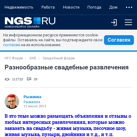
Недвижимость
Работа
Новости
Погода
Дом
На информационном ресурсе применяются cookie-
Согласен
файлы. Оставаясь на сайте, вы подтверждаете свое
согласие
на их использование.
НГС.Форум
SHE
Свадебный форум
Разнообразные свадебные развлечения
111723
39
Рыжинка
Рыжинка
12 июня 2013
В это теме можно размещать объявления и отзывы о
любых интересных развлечениях, которые можно
заказать на свадьбу - живая музыка, песочное шоу,
живая музыка, пузыри, двойники и т.д., и т.п.