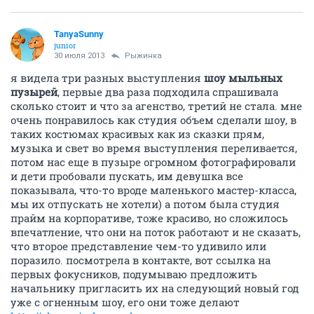
TanyaSunny
junior
30 июля 2013
Рыжинка
я видела три разных выступления
шоу мыльных
пузырей
, первые два раза подходила спрашивала
сколько стоит и что за агенство, третий не стала. мне
очень понравилось как студия объем сделали шоу, в
таких костюмах красивых как из сказки прям,
музыка и свет во время выступления переливается,
потом нас еще в пузыре огромном фотографировали
и дети пробовали пускать, им девушка все
показывала, что-то вроде маленького мастер-класса,
мы их отпускать не хотели) а потом была студия
прайм на корпоративе, тоже красиво, но сложилось
впечатление, что они на поток работают и не сказать,
что второе представление чем-то удивило или
поразило. посмотрела в контакте, вот ссылка на
первых фокусников, подумываю предложить
начальнику пригласить их на следующий новый год
уже с огненным шоу, его они тоже делают