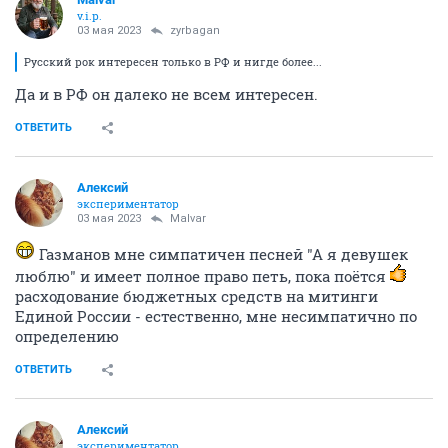
v.i.p.
03 мая 2023
zyrbagan
Русский рок интересен только в РФ и нигде более...
Да и в РФ он далеко не всем интересен.
ОТВЕТИТЬ
Алексий
экспериментатор
03 мая 2023
Malvar
Газманов мне симпатичен песней "А я девушек
люблю" и имеет полное право петь, пока поётся
расходование бюджетных средств на митинги
Единой России - естественно, мне несимпатично по
определению
ОТВЕТИТЬ
Алексий
экспериментатор