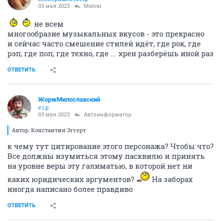
03 мая 2023
Malvar
не всем
многообразие музыкальных вкусов - это прекрасно
и сейчас часто смешение стилей идёт, где рок, где
рэп, где поп, где техно, где ... хрен разберёшь иной раз
ОТВЕТИТЬ
ЖоржМилославский
v.i.p.
03 мая 2023
Автоинформатор
Автор: Константин Эггерт
к чему тут цитирование этого персонажа? Чтобы что?
Все должны изумиться этому пасквилю и принять
на уровне веры эту галиматью, в которой нет ни
каких юридических аргументов?
На заборах
иногда написано более правдиво
ОТВЕТИТЬ