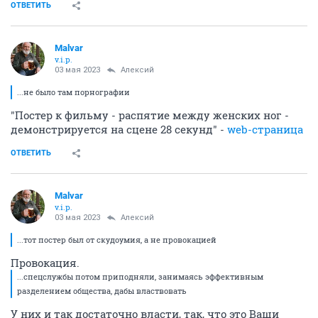
ОТВЕТИТЬ
Malvar
v.i.p.
03 мая 2023
Алексий
...не было там порнографии
"Постер к фильму - распятие между женских ног -
демонстрируется на сцене 28 секунд" -
web-страница
ОТВЕТИТЬ
Malvar
v.i.p.
03 мая 2023
Алексий
...тот постер был от скудоумия, а не провокацией
Провокация.
...спецслужбы потом приподняли, занимаясь эффективным
разделением общества, дабы властвовать
У них и так достаточно власти, так, что это Ваши