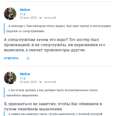
Malvar
v.i.p.
03 мая 2023
Алексий
...в эпизоде с Тангейзером чётко видно, чьи уши торчат и интеграция
Церкви со спецслужбами...
А спецслужбам зачем это надо? Тот постер был
провокацией, и не спецслужбы, ни церковники его
вывесили, а значит провокаторы другие.
ОТВЕТИТЬ
Malvar
v.i.p.
03 мая 2023
Алексий
...с их точки зрения у нас должно быть исключительно тупое
линейное мышление...
Я, признаться не заметил, чтобы Вас обвинили в
тупом линейном мышлении.
...у самих оно именно такое, сугубо шаблонное, с полной потерей