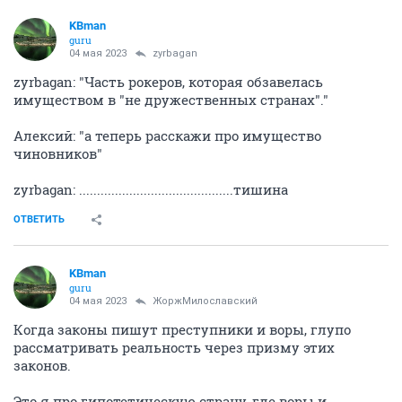
KBman
guru
04 мая 2023
zyrbagan
zyrbagan: "Часть рокеров, которая обзавелась
имуществом в "не дружественных странах"."
Алексий: "а теперь расскажи про имущество
чиновников"
zyrbagan: ...........................................тишина
ОТВЕТИТЬ
KBman
guru
04 мая 2023
ЖоржМилославский
Когда законы пишут преступники и воры, глупо
рассматривать реальность через призму этих
законов.
Это я про гипотетическую страну, где воры и