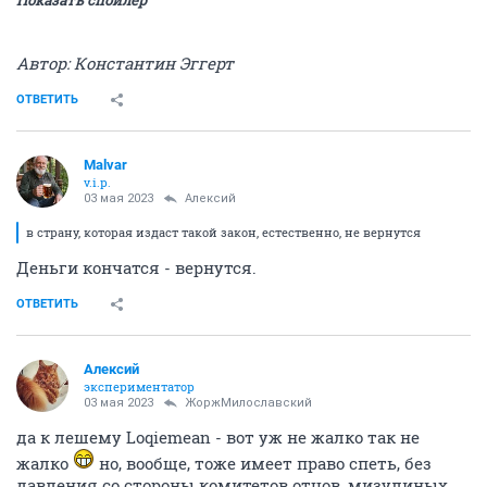
Показать спойлер
Автор: Константин Эггерт
ОТВЕТИТЬ
Malvar
v.i.p.
03 мая 2023
Алексий
в страну, которая издаст такой закон, естественно, не вернутся
Деньги кончатся - вернутся.
ОТВЕТИТЬ
Алексий
экспериментатор
03 мая 2023
ЖоржМилославский
да к лешему Loqiemean - вот уж не жалко так не
жалко
но, вообще, тоже имеет право спеть, без
давления со стороны комитетов отцов, мизулиных,