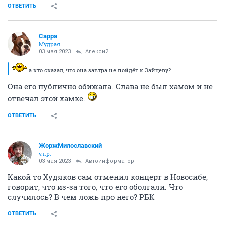
ОТВЕТИТЬ
Сарра
Мудрая
03 мая 2023
Алексий
а кто сказал, что она завтра не пойдёт к Зайцеву?
Она его публично обижала. Слава не был хамом и не
отвечал этой хамке.
ОТВЕТИТЬ
ЖоржМилославский
v.i.p.
03 мая 2023
Автоинформатор
Какой то Худяков сам отменил концерт в Новосибе,
говорит, что из-за того, что его оболгали. Что
случилось? В чем ложь про него? РБК
ОТВЕТИТЬ