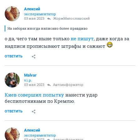
Алексий
экспериментатор
03 мая 2023
ЖоржМилославский
На заборах иногда написано более правдиво
о да, чего там ныне только
не пишут
, даже когда за
надписи прописывают штрафы и сажают
ОТВЕТИТЬ
Malvar
v.i.p.
03 мая 2023
Автоинформатор
Киев совершил попытку
нанести удар
беспилотниками по Кремлю.
ОТВЕТИТЬ
Алексий
экспериментатор
03 мая 2023
Автоинформатор