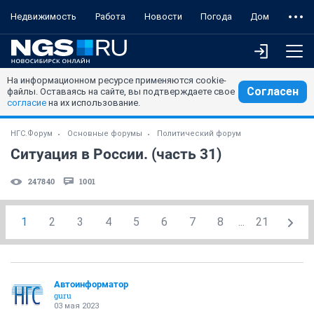
Недвижимость
Работа
Новости
Погода
Дом
На информационном ресурсе применяются cookie-
Согласен
файлы. Оставаясь на сайте, вы подтверждаете свое
согласие
на их использование.
НГС.Форум
Основные форумы
Политический форум
Ситуация в России. (часть 31)
247840
1001
1
2
3
4
5
6
7
8
...
21
Автоинформатор
guru
03 мая 2023