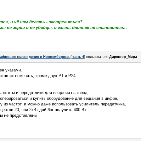
тся, и чё нам делать - застрелиться?
мы не герои и не убийцы, и жизнь длиннее не становится...
ифровое телевидение в Новосибирске. (часть 4)
пользователя
Директор_Мира
ен указами.
став их поменять, кроме двух Р1 и Р24.
частоты и передатчики для вещания на город.
оперироваться и купить оборудование для вещания в цифре,
 из частот, и можно даже использовать усилитель передатчика,
ентов 20, при 2кВт дай бог получить 400 Вт.
лы не представлены