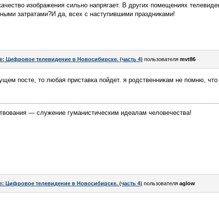
качество изображения сильно напрягает. В других помещениях телевиде
ными затратами?И да, всех с наступившими праздниками!
e: Цифровое телевидение в Новосибирске. (часть 4)
пользователя
mvt86
ущем посте, то любая приставка пойдет. я родственникам не помню, что 
твования — служение гуманистическим идеалам человечества!
e: Цифровое телевидение в Новосибирске. (часть 4)
пользователя
aglow