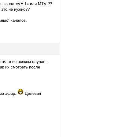
ть канал «VH 1» или MTV ??
 это не нужно??
ьных" каналов.
тил я во всяком случае -
ак их смотреть после
 за эфир.
Целевая