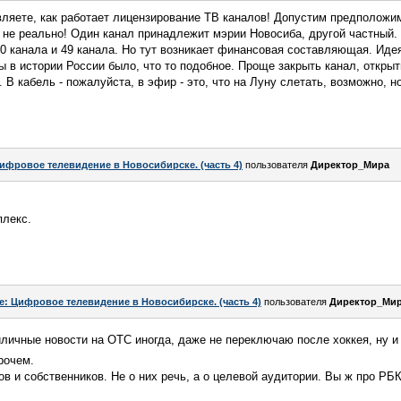
ляете, как работает лицензирование ТВ каналов! Допустим предположим
е не реально! Один канал принадлежит мэрии Новосиба, другой частный
 канала и 49 канала. Но тут возникает финансовая составляющая. Идея
ы в истории России было, что то подобное. Проще закрыть канал, открыт
В кабель - пожалуйста, в эфир - это, что на Луну слетать, возможно, но
ифровое телевидение в Новосибирске. (часть 4)
пользователя
Директор_Мира
плекс.
e: Цифровое телевидение в Новосибирске. (часть 4)
пользователя
Директор_Ми
иличные новости на ОТС иногда, даже не переключаю после хоккея, ну и
рочем.
в и собственников. Не о них речь, а о целевой аудитории. Вы ж про РБК