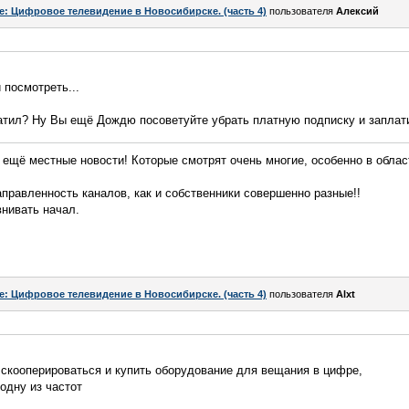
e: Цифровое телевидение в Новосибирске. (часть 4)
пользователя
Алексий
посмотреть...
атил? Ну Вы ещё Дождю посоветуйте убрать платную подписку и заплати
о ещё местные новости! Которые смотрят очень многие, особенно в облас
аправленность каналов, как и собственники совершенно разные!!
нивать начал.
e: Цифровое телевидение в Новосибирске. (часть 4)
пользователя
Alxt
 скооперироваться и купить оборудование для вещания в цифре,
одну из частот