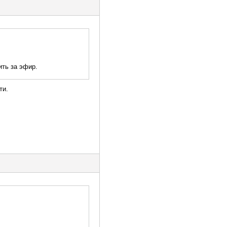
ть за эфир.
ти.