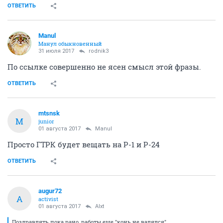
ОТВЕТИТЬ
Manul
Манул обыкновенный
31 июля 2017
rodnik3
По ссылке совершенно не ясен смысл этой фразы.
ОТВЕТИТЬ
mtsnsk
M
junior
01 августа 2017
Manul
Просто ГТРК будет вещать на Р-1 и Р-24
ОТВЕТИТЬ
augur72
A
activist
01 августа 2017
Alxt
Поздравлять пока рано, работы еще "конь не валялся",