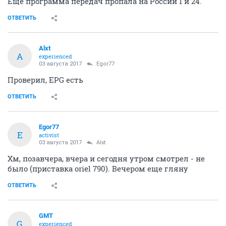
Еще программа передач пропала на России 1 и 24.
ОТВЕТИТЬ
Alxt
A
experienced
03 августа 2017
Egor77
Проверил, EPG есть
ОТВЕТИТЬ
Egor77
E
activist
03 августа 2017
Alxt
Хм, позавчера, вчера и сегодня утром смотрел - не
было (приставка oriel 790). Вечером еще гляну
ОТВЕТИТЬ
GMT
G
experienced