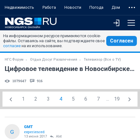
Недвижимость
Работа
Новости
Погода
Дом
На информационном ресурсе применяются cookie-
Согласен
файлы. Оставаясь на сайте, вы подтверждаете свое
согласие
на их использование.
НГС.Форум
Отдых Досуг Развлечения
Телевизор (Все о TV)
Цифровое телевидение в Новосибирске. (часть 4)
1079647
916
1
2
3
4
5
6
7
...
19
GMT
G
experienced
13 июня 2017
Alxt