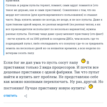
практики.
Сплошь и рядом пульты теряют, ломают, сами вдруг ломаются (это
такое же дерьмо, как и сами приставки). Сожаления о том, что на
морде нет кнопок (для кратковременного пользования) я слышал
часто. Ведь купить можно не всегда, не везде, и не все пульты. Даже к
приставкам одной марки, но разных моделей (на разных чипах, а их
все производители используют по несколько вариантов), нужны
разные пульты. Поэтому чаще даже сразу меняют приставку (это факт)
- легче купить её за 1000 рублей в соседнем ДНСе, чем искать где-то
подходящий пульт, либо отклвдывать его покупку где-то за тридевять
земель на несколько дней из-за нехватки времени, а всю неделю по
вечерам сосать лапу.
Если бог не дал ума то пусть сосут лапу
В
приставках только 2 вида процессоров. И почти все
дешевые приставки с одной фабрики. Так что пульт
найти и купить нет проблем. Не представляю себе
как можно кнопками переключать. Ну раз, другой. Но
постоянно! Лучше приставку новую купить!
ОТВЕТИТЬ