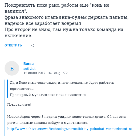
Поздравлять пока рано, работы еще "конь не
валялся",
фраза знакомого итальянца-будем держать пальцы,
надеюсь все заработает вовремя.
Про второй не знаю, там нужна только команда на
включение.
ОТВЕТИТЬ
Bursa
B
activist
12 июля 2017
augur72
Да, в Искитиме тоже самое, иначе нельзя, не будет работать
одночастотка.
Про первый мультиплекс пока неизвестно.
Поздравляем!
Новосибирск через 3 недели увидит новое телевидение. С 1 августа
региональные каналы войдут в мультиплекс.
http://www.nsktv.ru/news/technology/novosibirtsy_poluchat_vozmozhnost_smot