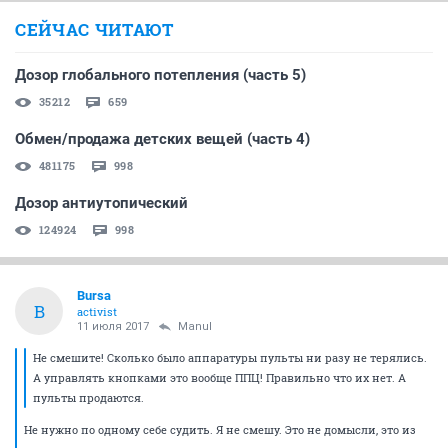
СЕЙЧАС ЧИТАЮТ
Дозор глобального потепления (часть 5)
35212
659
Обмен/продажа детских вещей (часть 4)
481175
998
Дозор антиутопический
124924
998
Bursa
B
activist
11 июля 2017
Manul
Не смешите! Сколько было аппаратуры пульты ни разу не терялись.
А управлять кнопками это вообще ППЦ! Правильно что их нет. А
пульты продаются.
Не нужно по одному себе судить. Я не смешу. Это не домысли, это из