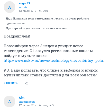
augur72
A
activist
12 июля 2017
Alxt
Да, в Искитиме тоже самое, иначе нельзя, не будет работать
одночастотка.
Про первый мультиплекс пока неизвестно.
Поздравляем!
Новосибирск через 3 недели увидит новое
телевидение. С 1 августа региональные каналы
войдут в мультиплекс.
http://www.nsktv.ru/news/technology/novosibirtsy_poluchat_vozmozhnost_smotret_kachestvennoe_tsifrovoe_televidenie_120720170920/
P.S. Надо полагать, что ближе к выборам и второй
мультиплекс станет доступен для всей области?
ОТВЕТИТЬ
Alxt
A
experienced
12 июля 2017
augur72