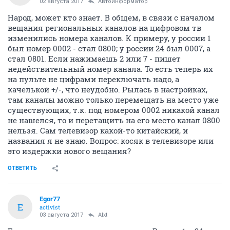
02 августа 2017
Автоинформатор
Народ, может кто знает. В общем, в связи с началом
вещания региональных каналов на цифровом тв
изменились номера каналов. К примеру, у россии 1
был номер 0002 - стал 0800; у россии 24 был 0007, а
стал 0801. Если нажимаешь 2 или 7 - пишет
недействительный номер канала. То есть теперь их
на пульте не цифрами переключать надо, а
качелькой +/-, что неудобно. Рылась в настройках,
там каналы можно только перемещать на место уже
существующих, т.к. под номером 0002 никакой канал
не нашелся, то и перетащить на его место канал 0800
нельзя. Сам телевизор какой-то китайский, и
названия я не знаю. Вопрос: косяк в телевизоре или
это издержки нового вещания?
ОТВЕТИТЬ
Egor77
E
activist
03 августа 2017
Alxt