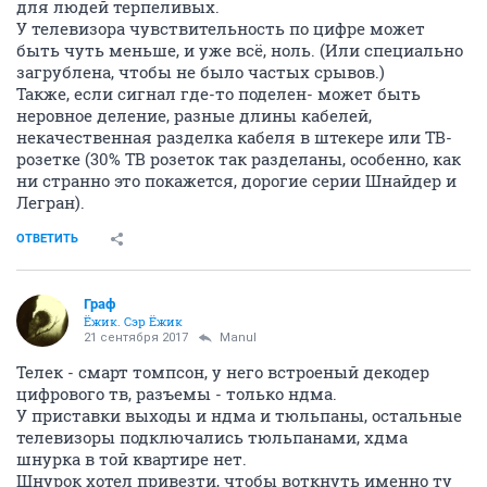
для людей терпеливых.
У телевизора чувствительность по цифре может
быть чуть меньше, и уже всё, ноль. (Или специально
загрублена, чтобы не было частых срывов.)
Также, если сигнал где-то поделен- может быть
неровное деление, разные длины кабелей,
некачественная разделка кабеля в штекере или ТВ-
розетке (30% ТВ розеток так разделаны, особенно, как
ни странно это покажется, дорогие серии Шнайдер и
Легран).
ОТВЕТИТЬ
Граф
Ёжик. Сэр Ёжик
21 сентября 2017
Manul
Телек - смарт томпсон, у него встроеный декодер
цифрового тв, разъемы - только ндма.
У приставки выходы и ндма и тюльпаны, остальные
телевизоры подключались тюльпанами, хдма
шнурка в той квартире нет.
Шнурок хотел привезти, чтобы воткнуть именно ту