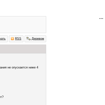
чать
RSS
Деревом
ания не опускается ниже 4
ет?