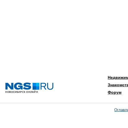
Недвижи
Знакомст
Форум
Оглавл