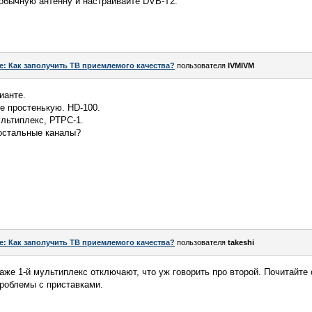
 обычную антенну и настраивайте DVB-T2.
e: Как заполучить ТВ приемлемого качества?
пользователя
IVMIVM
ианте.
е простенькую. HD-100.
льтиплекс, РТРС-1.
 остальные каналы?
e: Как заполучить ТВ приемлемого качества?
пользователя
takeshi
 Даже 1-й мультиплекс отключают, что уж говорить про второй. Почитайт
роблемы с приставками.