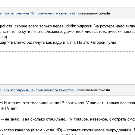
e: Как заполучить ТВ приемлемого качества?
пользователя
takeshi
ойств, скорее всего только через udp/http-прокси (на роутере надо включ
, так что по сути ничего сложного, даже плей-лист автоматически подхв
кси).
рт-тв (легко растянуть как надо и т. п.). Но это +второй пульт.
e: Как заполучить ТВ приемлемого качества?
пользователя
takeshi
ез Интернет, это телевидение по IP-протоколу. У вас есть только беспро
 IPTV нет.
 -- не знаю, и на сколько стабильно. Ну Youtube, наверное, смотреть смо
ичество каналов (в том числе HD) -- ставьте спутниковое оборудование.