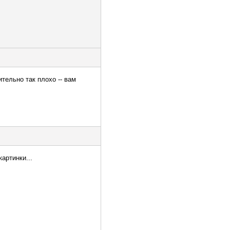
ительно так плохо -- вам
артинки...