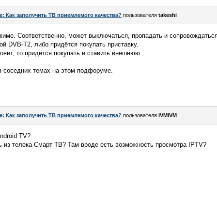
e: Как заполучить ТВ приемлемого качества?
пользователя
takeshi
ежиме. Соответственно, может выключаться, пропадать и сопровождатьс
ой DVB-T2, либо придётся покупать приставку.
ловит, то придётся покупать и ставить внешнюю.
в соседних темах на этом подфоруме.
e: Как заполучить ТВ приемлемого качества?
пользователя
IVMIVM
ndroid TV?
ь из телека Смарт ТВ? Там вроде есть возможность просмотра IPTV?