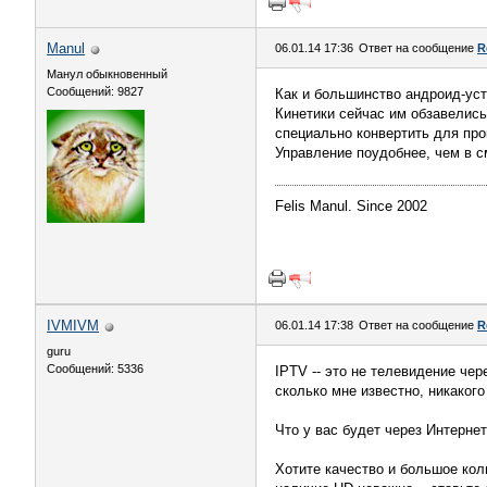
Manul
06.01.14 17:36
Ответ на сообщение
R
Манул обыкновенный
Сообщений: 9827
Как и большинство андроид-устр
Кинетики сейчас им обзавелись
специально конвертить для про
Управление поудобнее, чем в сма
Felis Manul. Since 2002
IVMIVM
06.01.14 17:38
Ответ на сообщение
R
guru
Сообщений: 5336
IPTV -- это не телевидение чер
сколько мне известно, никакого
Что у вас будет через Интернет
Хотите качество и большое кол