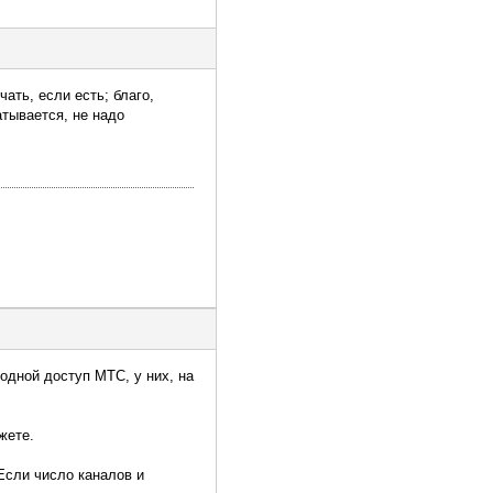
ать, если есть; благо,
атывается, не надо
водной доступ МТС, у них, на
жете.
 Если число каналов и