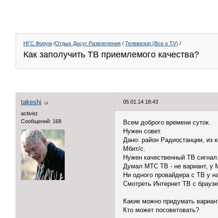
НГС.Форум
/
Отдых Досуг Развлечения
/
Телевизор (Все о TV)
/
Как заполучить ТВ приемлемого качества?
takeshi
05.01.14 18:43
activist
Сообщений: 168
Всем доброго времени суток.
Нужен совет.
Дано: район Радиостанции, из 
Мбит/с.
Нужен качественный ТВ сигнал
Думал МТС ТВ - не вариант, у 
Ни одного провайдера с ТВ у нас
Смотреть Интернет ТВ с браузе
Какие можно придумать вариант
Кто может посоветовать?