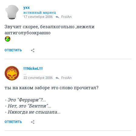
yxx
истинный мариец
17 сентября 2006
FrolAn
Звучит скорее, безалкогольно ,нежели
антиголубоэкранно
ОТВЕТИТЬ
!!!NickeL!!!
...
22 сентября 2006
FrolAn
ты на каком заборе это слово прочитал?
- Это "Феррари"?...
- Нет, это "Бентли"...
- Никогда не слышала...
ОТВЕТИТЬ