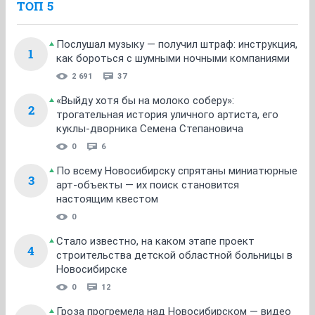
ТОП 5
Послушал музыку — получил штраф: инструкция,
1
как бороться с шумными ночными компаниями
2 691
37
«Выйду хотя бы на молоко соберу»:
2
трогательная история уличного артиста, его
куклы-дворника Семена Степановича
0
6
По всему Новосибирску спрятаны миниатюрные
3
арт-объекты — их поиск становится
настоящим квестом
0
Стало известно, на каком этапе проект
4
строительства детской областной больницы в
Новосибирске
0
12
Гроза прогремела над Новосибирском — видео