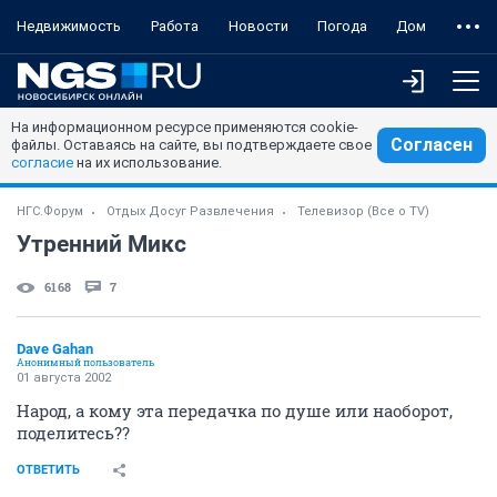
Недвижимость
Работа
Новости
Погода
Дом
На информационном ресурсе применяются cookie-
Согласен
файлы. Оставаясь на сайте, вы подтверждаете свое
согласие
на их использование.
НГС.Форум
Отдых Досуг Развлечения
Телевизор (Все о TV)
Утренний Микс
6168
7
Dave Gahan
Анонимный пользователь
01 августа 2002
Народ, а кому эта передачка по душе или наоборот,
поделитесь??
ОТВЕТИТЬ