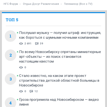
НГС.Форум
Отдых Досуг Развлечения
Телевизор (Все о TV)
ТОП 5
Послушал музыку — получил штраф: инструкция,
1
как бороться с шумными ночными компаниями
2 691
39
По всему Новосибирску спрятаны миниатюрные
2
арт-объекты — их поиск становится
настоящим квестом
0
Стало известно, на каком этапе проект
3
строительства детской областной больницы в
Новосибирске
0
12
Гроза прогремела над Новосибирском — видео
4
ливня