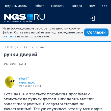
Недвижимость
Работа
Новости
Погода
Дом
На информационном ресурсе применяются cookie-
Согласен
файлы. Оставаясь на сайте, вы подтверждаете свое
согласие
на их использование.
НГС.Форум
Авто
Тюнинг
ручки дверей
4591
4
sheriff
experienced
24 октября 2014
Есть на CR-V третьего поколения проблема с
экокожей на ручках дверей. Они на 90% машин
облезшие и рваные. В общем материал не
качественный. Так уж случилось что и у меня одна