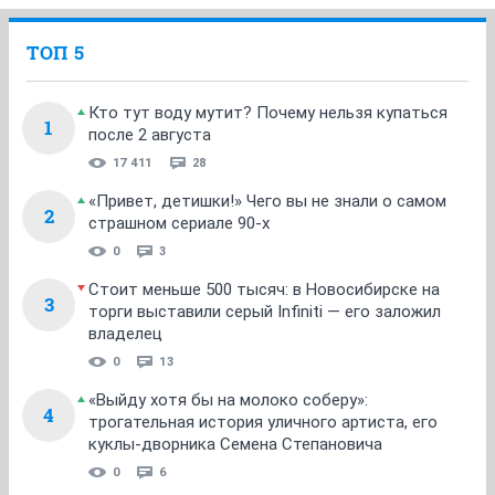
ТОП 5
Кто тут воду мутит? Почему нельзя купаться
1
после 2 августа
17 411
28
«Привет, детишки!» Чего вы не знали о самом
2
страшном сериале 90-х
0
3
Стоит меньше 500 тысяч: в Новосибирске на
3
торги выставили серый Infiniti — его заложил
владелец
0
13
«Выйду хотя бы на молоко соберу»:
4
трогательная история уличного артиста, его
куклы-дворника Семена Степановича
0
6