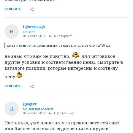
ОТВЕТИТЬ
Н@стеньк@
Н
activist
01 марта 2012
мистерКэт
муть какая то не понятны ни размеры и опт ве что ли?10 шт.
не знаю что вам не понятно.
для оптовиков
другие условия и соответственно цены. смотрите в
каталоге позиции, которые интересны и соотв-ну
цену.
ОТВЕТИТЬ
Деодат
Д
old, but not obsolete
02 марта 2012
Н@стеньк@
Настенька, уже понятно, что продвигаете сей сайт,
или бизнес знакомых-родственников-друзей.