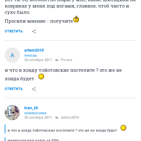
ковриках у меня под ногами, главное, чтоб чисто и
сухо было.
Просили мнение - получите
ОТВЕТИТЬ
artem2010
A
veteran
20 октября 2011
Picaro
и что в хонду тойотовские постелите ? это же не
хонда будет
ОТВЕТИТЬ
ivan_zh
зеленоголек
20 октября 2011
artem2010
и что в хонду тойотовские постелите ? это же не хонда будет
ниверсальные взять за 500р