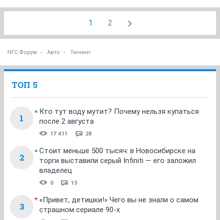
1
2
НГС.Форум
Авто
Тюнинг
ТОП 5
Кто тут воду мутит? Почему нельзя купаться
1
после 2 августа
17 411
28
Стоит меньше 500 тысяч: в Новосибирске на
2
торги выставили серый Infiniti — его заложил
владелец
0
13
«Привет, детишки!» Чего вы не знали о самом
3
страшном сериале 90-х