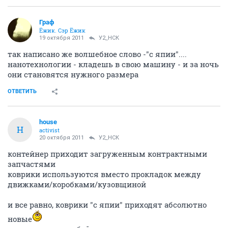
Граф
Ёжик. Сэр Ёжик
19 октября 2011
У2_НСК
так написано же волшебное слово -"с япии"....
нанотехнологии - кладешь в свою машину - и за ночь
они становятся нужного размера
ОТВЕТИТЬ
house
H
activist
20 октября 2011
У2_НСК
контейнер приходит загруженным контрактными
запчастями
коврики используются вместо прокладок между
движками/коробками/кузовщиной
и все равно, коврики "с япии" приходят абсолютно
новые