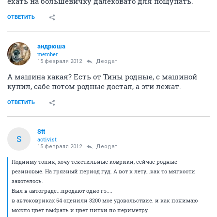
ехать на большевичку далековато для пощупать.
ОТВЕТИТЬ
андрюша
member
15 февраля 2012
Деодат
А машина какая? Есть от Тины родные, с машиной
купил, сабе потом родные достал, а эти лежат.
ОТВЕТИТЬ
Stt
S
activist
15 февраля 2012
Деодат
Подниму топик, хочу текстильные коврики, сейчас родные
резиновые. На грязный период гуд. А вот к лету...как то мягкости
захотелось.
Был в автограде...продают одно гэ....
в автоковриках 54 оценили 3200 мое удовольствие. и как понимаю
можно цвет выбрать и цвет нитки по периметру.