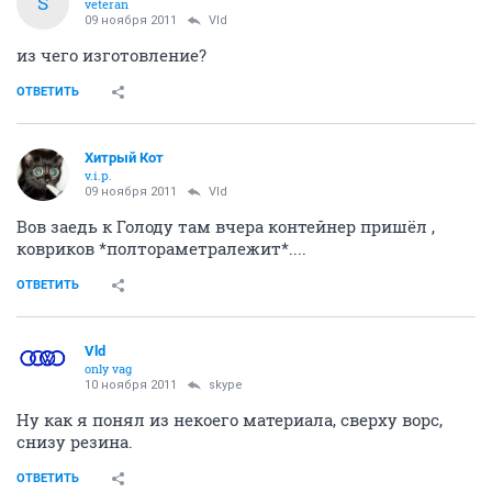
S
veteran
09 ноября 2011
Vld
из чего изготовление?
ОТВЕТИТЬ
Хитрый Кот
v.i.p.
09 ноября 2011
Vld
Вов заедь к Голоду там вчера контейнер пришёл ,
ковриков *полтораметралежит*....
ОТВЕТИТЬ
Vld
only vag
10 ноября 2011
skype
Ну как я понял из некоего материала, сверху ворс,
снизу резина.
ОТВЕТИТЬ