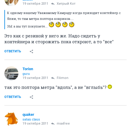
19 октября 2011
Хитрый Кот
К одному нашему Уважамому Камраду когда приходит контейнер с
Япии, то там метра полтора ковриков....
ЗЫ: а вы тут покупаете...
Это как с резиной у него же. Надо сидеть у
контейнера и сторожить пока откроют, а то "все"
ОТВЕТИТЬ
Torion
guru
19 октября 2011
Filimon
так это полтора метра "вдоль", а не "вглыбь"?
ОТВЕТИТЬ
quaker
satan claus
19 октября 2011
maxfree