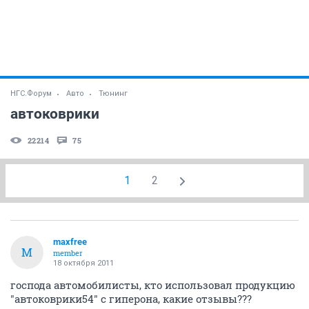
НГС.Форум
Авто
Тюнинг
автоковрики
22214
75
1
2
maxfree
M
member
18 октября 2011
господа автомобилисты, кто использовал продукцию
"автоковрики54" с гиперона, какие отзывы???