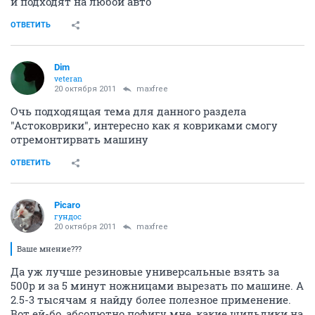
и подходят на любой авто
ОТВЕТИТЬ
Dim
veteran
20 октября 2011
maxfree
Очь подходящая тема для данного раздела
"Астоковрики", интересно как я ковриками смогу
отремонтирвать машину
ОТВЕТИТЬ
Picaro
гундос
20 октября 2011
maxfree
Ваше мнение???
Да уж лучше резиновые универсальные взять за
500р и за 5 минут ножницами вырезать по машине. А
2.5-3 тысячам я найду более полезное применение.
Вот ей-бо, абсолютно пофигу мне, какие шильдики на