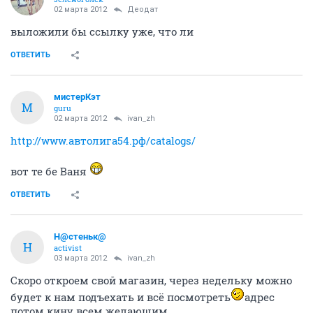
02 марта 2012
Деодат
выложили бы ссылку уже, что ли
ОТВЕТИТЬ
мистерКэт
М
guru
02 марта 2012
ivan_zh
http://www.автолига54.рф/catalogs/
вот те бе Ваня
ОТВЕТИТЬ
Н@стеньк@
Н
activist
03 марта 2012
ivan_zh
Скоро откроем свой магазин, через недельку можно
будет к нам подъехать и всё посмотреть
адрес
потом кину всем желающим