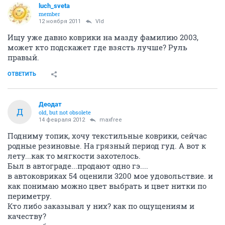
luch_sveta
member
12 ноября 2011
Vld
Ищу уже давно коврики на мазду фамилию 2003,
может кто подскажет где взясть лучше? Руль
правый.
ОТВЕТИТЬ
Деодат
Д
old, but not obsolete
14 февраля 2012
maxfree
Подниму топик, хочу текстильные коврики, сейчас
родные резиновые. На грязный период гуд. А вот к
лету...как то мягкости захотелось.
Был в автограде...продают одно гэ....
в автоковриках 54 оценили 3200 мое удовольствие. и
как понимаю можно цвет выбрать и цвет нитки по
периметру.
Кто либо заказывал у них? как по ощущениям и
качеству?