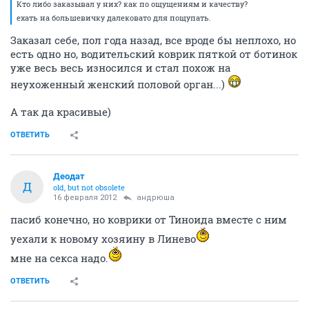
Кто либо заказывал у них? как по ощущениям и качеству?
ехать на большевичку далековато для пощупать.
Заказал себе, пол года назад, все вроде бы неплохо, но
есть одно но, водительский коврик пяткой от ботинок
уже весь весь износился и стал похож на
неухоженный женский половой орган...)
А так да красивые)
ОТВЕТИТЬ
Деодат
Д
old, but not obsolete
16 февраля 2012
андрюша
пасиб конечно, но коврики от Тиноида вместе с ним
уехали к новому хозяину в Линево
мне на секса надо.
ОТВЕТИТЬ