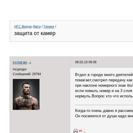
НГС.Форум
/
Авто
/
Тюнинг
/
защита от камер
хулиган
08.02.10 09:36
mcgregor
Сообщений: 29784
Втдел в городе много деятелей
помагает,смотрел передачу как
при наклоне номерного знак бо
если помыть номер и на 3 слоя
нормуль.Вопрос кто что исполь
Когда-то очень давно я рассме
Он посмеялся от души надо мн