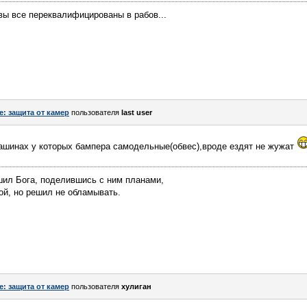
 вы все переквалифицированы в рабов...
e: защита от камер
пользователя
last user
ашинах у которых бампера самодельные(обвес),вроде ездят не жужат
шил Бога, поделившись с ним планами,
ой, но решил не обламывать.
e: защита от камер
пользователя
хулиган