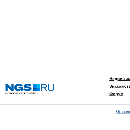
Недвижи
Знакомст
Форум
Оглавл