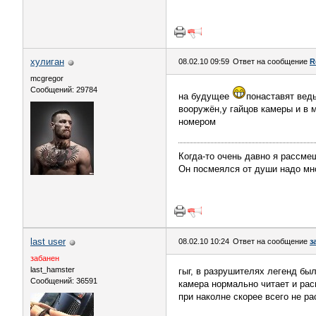
хулиган
08.02.10 09:59
Ответ на сообщение
R
mcgregor
Сообщений: 29784
на будущее
понаставят вед
вооружён,у гайцов камеры и в 
номером
Когда-то очень давно я рассме
Он посмеялся от души надо мн
last user
08.02.10 10:24
Ответ на сообщение
з
забанен
last_hamster
гыг, в разрушителях легенд был
Сообщений: 36591
камера нормально читает и рас
при наколне скорее всего не ра