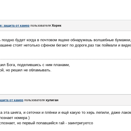
e: защита от камер
пользователя
Хорек
ь поздно будет когда в почтовом ящеке обнаружешь волшебные бумажки
машине стоят нетолько сфеном бегают по дороге,раз так поймали и виде
шил Бога, поделившись с ним планами,
ой, но решил не обламывать.
ащита от камер
пользователя
хулиган
а эта шняга, и сеточки и плёнки и ещё какую то херь лепили, даже лако
познает номера )
спознает, но первый попавшийся гай - заинтригуетсо