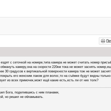
Пе
 ездят с сеточкой на номере,типа камера не может считать номер присъё
 обмануть камеру,она на скорости 220км тока не может заснять номер,
лее 30 градусов к вертикальной поверхности камера тож не может заснят
 покрыть его женским лаком для волос,то на съёмке будут видны только
зует из всех примочек,можт ещё какие есть,есть ли от них толк?
шил Бога, поделившись с ним планами,
ой, но решил не обламывать.