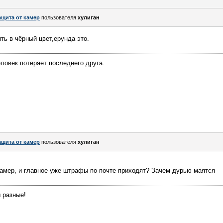
ащита от камер
пользователя
хулиган
ть в чёрный цвет,ерунда это.
еловек потеряет последнего друга.
ащита от камер
пользователя
хулиган
 камер, и главное уже штрафы по почте приходят? Зачем дурью маятся
 разные!