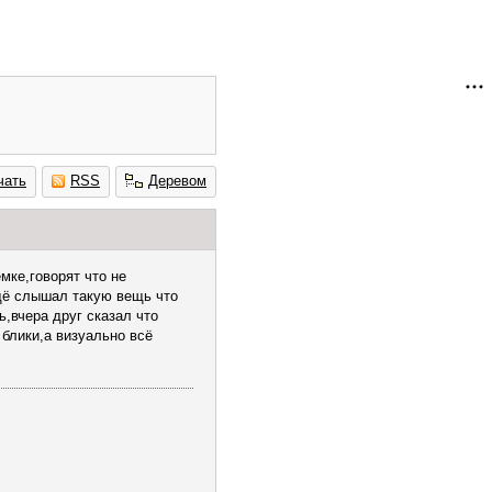
чать
RSS
Деревом
мке,говорят что не
ещё слышал такую вещь что
ь,вчера друг сказал что
 блики,а визуально всё