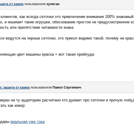
ащита от камер
пользователя
хулиган
 клиентов, как всегда сеточки это привлечение внимания 100% знакомый 
то, и изымает такие игрушки, обоснование простое не предусмотренное 
ость или препятствие читаемости знака.
е ведутся на черные сеточки, это прикол видимо такой, почему не крася
еняющая цвет машины краска + вот такая приблуда:
e: защита от камер
пользователя
Павел Сергеевич
какраз на ту аудиторию расчитано кто думает про сеточки и прочую лоб
тать как юмор:
радары
реальная уже тока