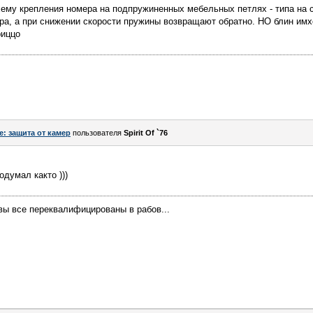
ему крепления номера на подпружиненных мебельных петлях - типа на 
ра, а при снижении скорости пружины возвращают обратно. НО блин имхо 
риццо
e: защита от камер
пользователя
Spirit Of `76
думал както )))
 вы все переквалифицированы в рабов...