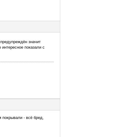
,предупреждён значит
о интересное показали с
м покрывали - всё бред,