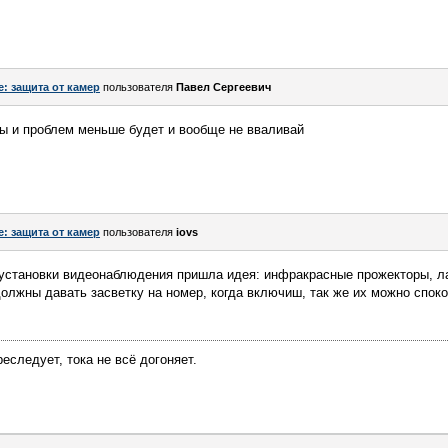
e: защита от камер
пользователя
Павел Сергеевич
ры и проблем меньше будет и вообще не вваливай
e: защита от камер
пользователя
iovs
 установки видеонаблюдения пришла идея: инфракрасные прожекторы, л
должны давать засветку на номер, когда включиш, так же их можно споко
еследует, тока не всё догоняет.