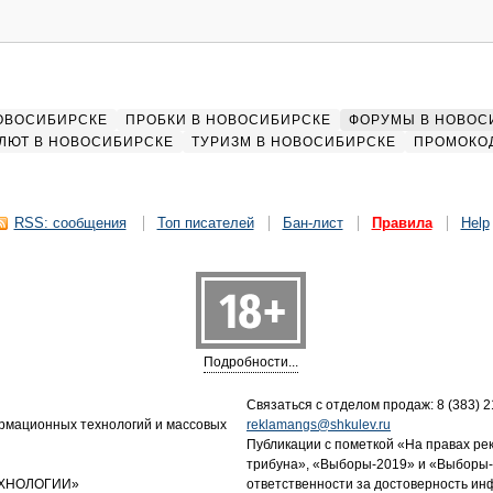
НОВОСИБИРСКЕ
ПРОБКИ В НОВОСИБИРСКЕ
ФОРУМЫ В НОВОС
ЛЮТ В НОВОСИБИРСКЕ
ТУРИЗМ В НОВОСИБИРСКЕ
ПРОМОКО
RSS: сообщения
Топ писателей
Бан-лист
Правила
Help
Подробности...
Связаться с отделом продаж: 8 (383) 21
ормационных технологий и массовых
reklamangs@shkulev.ru
Публикации с пометкой «На правах ре
трибуна», «Выборы-2019» и «Выборы-
ТЕХНОЛОГИИ»
ответственности за достоверность и