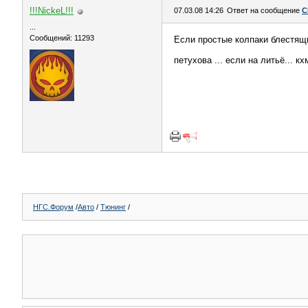
!!!NickeL!!!
07.03.08 14:26
Ответ на сообщение
C
...
Сообщений: 11293
Если простые колпаки блестящи
петухова ... если на литьё... 
НГС.Форум
/
Авто
/
Тюнинг
/