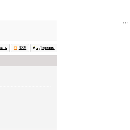
чать
RSS
Деревом