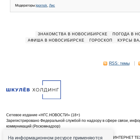
Модераторы:
igornsk
,
Лис
ЗНАКОМСТВА В НОВОСИБИРСКЕ
ПОГОДА В 
АФИША В НОВОСИБИРСКЕ
ГОРОСКОП
КУРСЫ ВА
RSS: темы
Сетевое издание «НГС.НОВОСТИ» (18+)
Зарегистрировано Федеральной службой по надзору в сфере связи, инф
коммуникаций (Роскомнадзор)
Свидетельство о регистрации СМИ ЭЛ № ФС 77—84683
На информационном ресурсе применяются
Учредитель: Общество с ограниченной ответственностью «ИНТЕРНЕТ 