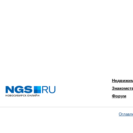
Недвижи
Знакомст
Форум
Оглавл