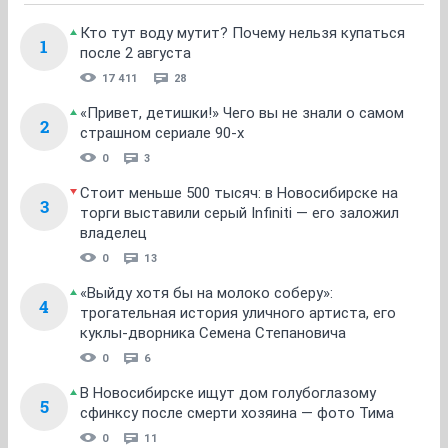
Кто тут воду мутит? Почему нельзя купаться
1
после 2 августа
17 411
28
«Привет, детишки!» Чего вы не знали о самом
2
страшном сериале 90-х
0
3
Стоит меньше 500 тысяч: в Новосибирске на
3
торги выставили серый Infiniti — его заложил
владелец
0
13
«Выйду хотя бы на молоко соберу»:
4
трогательная история уличного артиста, его
куклы-дворника Семена Степановича
0
6
В Новосибирске ищут дом голубоглазому
5
сфинксу после смерти хозяина — фото Тима
0
11