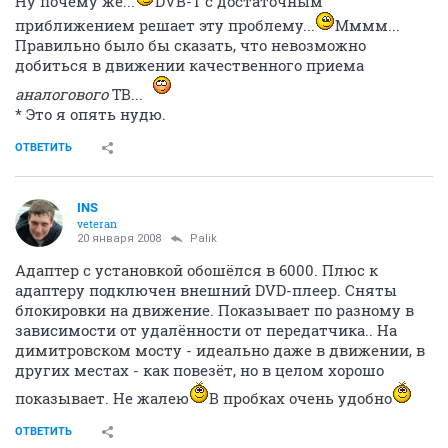
Ну почему же...
DVB-T с достаточным
приближением решает эту проблему...
Мммм...
Правильно было бы сказать, что невозможно
добиться в движении качественного приема
аналогового
ТВ...
* Это я опять нудю.
ОТВЕТИТЬ
INS
veteran
20 января 2008
Palik
Адаптер с установкой обошёлся в 6000. Плюс к
адаптеру подключен внешний DVD-плеер. Сняты
блокировки на движение. Показывает по разному в
зависимости от удалённости от передатчика.. На
димитровском мосту - идеально даже в движении, в
других местах - как повезёт, но в целом хорошо
показывает. Не жалею
В пробках очень удобно
ОТВЕТИТЬ