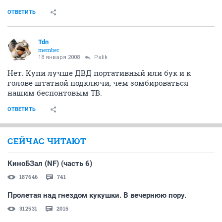
ОТВЕТИТЬ
Tdn
member
18 января 2008
Palik
Нет. Купи лучше ДВД портативный или бук и к
голове штатной подключи, чем зомбироваться
нашим беспонтовым ТВ.
ОТВЕТИТЬ
СЕЙЧАС ЧИТАЮТ
КиноБЗал (NF) (часть 6)
187646
741
Пролетая над гнездом кукушки. В вечернюю пору.
312531
2015