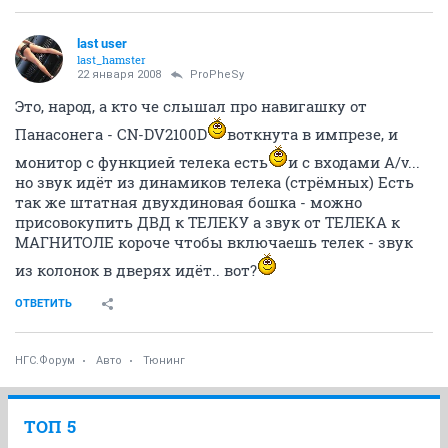
last user
last_hamster
22 января 2008
ProPheSy
Это, народ, а кто че слышал про навигашку от
Панасонега - CN-DV2100D
воткнута в импрезе, и
монитор с функцией телека есть
и с входами А/v...
но звук идёт из динамиков телека (стрёмных) Есть
так же штатная двухдиновая бошка - можно
присовокупить ДВД к ТЕЛЕКУ а звук от ТЕЛЕКА к
МАГНИТОЛЕ короче чтобы включаешь телек - звук
из колонок в дверях идёт.. вот?
ОТВЕТИТЬ
НГС.Форум
Авто
Тюнинг
ТОП 5