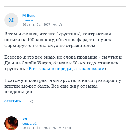
MrBond
M
member
26 сентября 2007
Vs
В том и фишка, что это "хрусталь", контрактная
оптика на 100 кололлу, обычная фара, т.е. пучек
формируется стеклом, а не отражателем.
Есессно я это все знаю, но слова продавца - смутили.
Да и на Corolla Wagon, ближе к 98-му году ставился
хрусталь. (
Вот такая с переди
,
а такая сзади
)
Поэтому и контрактный хрусталь на сотую короллу
вполне может быть. Все еще жду отзывы
владельщев...
ОТВЕТИТЬ
Vs
censored
26 сентября 2007
MrBond