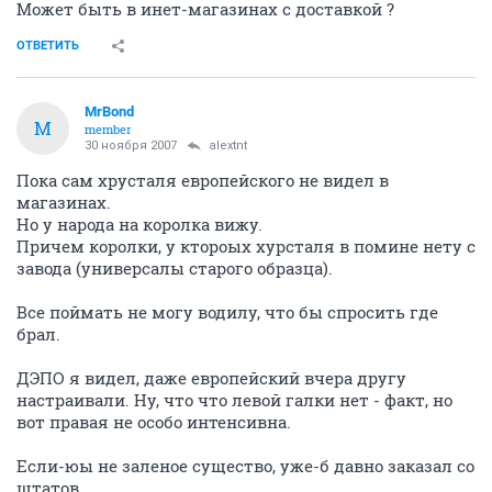
Может быть в инет-магазинах с доставкой ?
ОТВЕТИТЬ
MrBond
M
member
30 ноября 2007
alextnt
Пока сам хрусталя европейского не видел в
магазинах.
Но у народа на королка вижу.
Причем королки, у ктороых хурсталя в помине нету с
завода (универсалы старого образца).
Все поймать не могу водилу, что бы спросить где
брал.
ДЭПО я видел, даже европейский вчера другу
настраивали. Ну, что что левой галки нет - факт, но
вот правая не особо интенсивна.
Если-юы не заленое существо, уже-б давно заказал со
штатов.