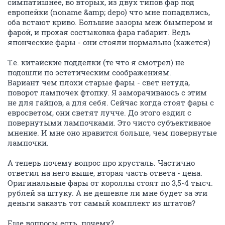
симпатишнее, во вторых, из двух типов фар под
европейки (noname &amp; depo) что мне попадвлись,
оба встают криво. Большие зазоры меж бымпером и
фарой, и прохая состыковка фара габарит. Ведь
японческие фары - они стояли нормально (кажется)
Т.е. китайские подделки (те что я смотрел) не
подошли по эстетическим соображениям.
Вариант чем плохи старые фары - свет нетуда,
поворот лампочек фтопку. Я заморачиваюсь с этим
не для гайцов, а для себя. Сейчас когда стоят фары с
евросветом, они светят лучче. До этого ездил с
повернутыми лампочками. Это чисто субъективное
мнение. И мне оно нравится больше, чем повернутые
лампочки.
А теперь почему вопрос про хрусталь. Частично
ответил на него выше, вторая часть ответа - цена.
Оригинальные фары от короллы стоят по 3,5-4 тысч.
рублей за штуку. А не дешевле ли мне будет за эти
деньги заказть тот самый комплект из штатов?
Еще вопросы есть. почему?