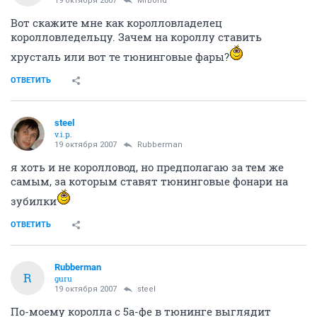
19 октября 2007
MrBond
Вот скажите мне как королловладелец
королловледельцу. Зачем на короллу ставить
хрусталь или вот те тюнинговые фары?
ОТВЕТИТЬ
steel
v.i.p.
19 октября 2007
Rubberman
я хоть и не королловод, но предполагаю за тем же
самым, за которым ставят тюнинговые фонари на
зубилки
ОТВЕТИТЬ
Rubberman
R
guru
19 октября 2007
steel
По-моему королла с 5а-фе в тюнинге выглядит