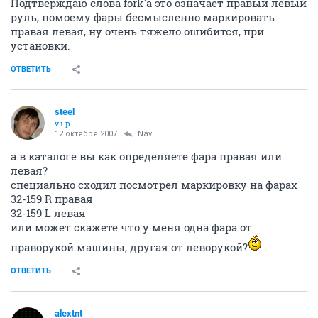
Подтверждаю слова fork`а это означает правый левый
руль, помоему фары бесмысленно маркировать
правая левая, ну очень тяжело ошибится, при
установки.
ОТВЕТИТЬ
steel
v.i.p.
12 октября 2007
Nav
а в каталоге вы как определяете фара правая или
левая?
специально сходил посмотрел маркировку на фарах
32-159 R правая
32-159 L левая
или может скажете что у меня одна фара от
праворукой машины, другая от леворукой?
ОТВЕТИТЬ
alextnt