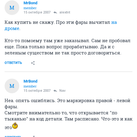
MrBond
M
member
15 октября 2007
alextnt
Как купить не скажу. Про эти фары вычитал
на
дроме
.
Кто-то помоему там уже заказывал. Сам не пробовал
еще. Пока только вопрос прорабатываю. Да и с
зеленым существом не так просто договориться.
ОТВЕТИТЬ
MrBond
M
member
15 октября 2007
Nav
Неа. опять ошиблись. Это маркировка правой - левой
фары.
Смотрите внимательно то, что открывается "по
тыканью" на код детали. Там расписано. Что-это и как
это