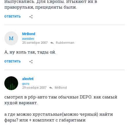
Выпускались. Для Европы. Втыкают их в
праворульки, прецеденты были.
ОТВЕТИТЬ
MrBond
M
member
25 октября 2007
Rubberman
А, ну коль так, тады ой.
ОТВЕТИТЬ
alextnt
guru
29 ноября 2007
MrBond
смотрел в рбр-авто там обычные DEPO. как самый
худой вариант.
а где можно хрустальные(можно черный) найти
фары? или + комплект с габаритами