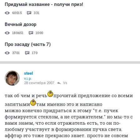
Придумай название - получи приз!
60015
331
Вечный дозор
180451
1000
Про засаду (часть 7)
3701
170
steel
v.i.p.
28 сентября 2007
Vs
так об чем и речь
прочитай предложение со всеми
запятыми
там именно это и написано
можно конечно придраться к этому "т.е. пучек
формируется стеклом, а не отражателем." но мы-то с
вами знаем, что если отражатель есть, то он по-
любому участвует в формировании пучка света.
аффтар это тоже прекрасно знает. просто не совсем