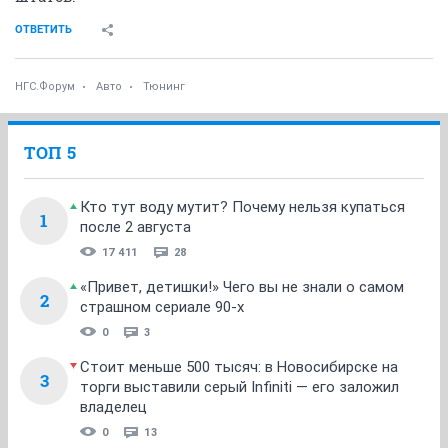
ОТВЕТИТЬ
НГС.Форум
Авто
Тюнинг
ТОП 5
Кто тут воду мутит? Почему нельзя купаться
1
после 2 августа
17 411
28
«Привет, детишки!» Чего вы не знали о самом
2
страшном сериале 90-х
0
3
Стоит меньше 500 тысяч: в Новосибирске на
3
торги выставили серый Infiniti — его заложил
владелец
0
13