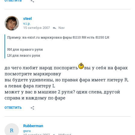
ОТВЕТИТЬ
steel
v.i.p.
15 октября 2007
Nav
Пример: на exist.ru маркировка фары 81110 RH есть 81150 LH
RH для правого руля
LH для левого руля
до чего любит народ поспорить
вы у себя на фарах
посмотрите маркировку
вы будете удивлены, но правая фара имеет литеру R,
а левая фара литеру L
может у вас в машине 2 руля? один слева, другой
справа и каждому по фаре
ОТВЕТИТЬ
Rubberman
R
guru