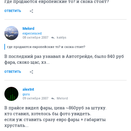
где продаются европейские то? и скока стоят?
ОТВЕТИТЬ
Melord
experienced
08 октября 2007
kaktys
где продаются европейские то? и скока стоят?
В последний раз узнавал в Автотрейде, было 840 руб
фара, скоко щас, хз...
ОТВЕТИТЬ
alextnt
guru
09 октября 2007
Melord
В прайсе видел фары, цена ~860руб за штуку.
кто ставил, хотелось бы фото увидеть.
если уж ставить сразу евро фары + габариты
хрусталь...