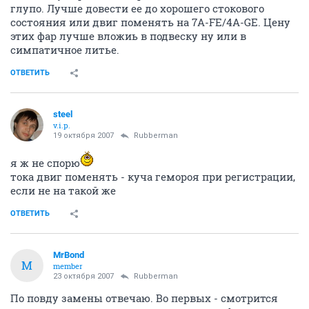
глупо. Лучше довести ее до хорошего стокового
состояния или двиг поменять на 7A-FE/4A-GE. Цену
этих фар лучше вложиь в подвеску ну или в
симпатичное литье.
ОТВЕТИТЬ
steel
v.i.p.
19 октября 2007
Rubberman
я ж не спорю
тока двиг поменять - куча гемороя при регистрации,
если не на такой же
ОТВЕТИТЬ
MrBond
M
member
23 октября 2007
Rubberman
По повду замены отвечаю. Во первых - смотрится