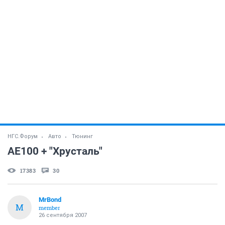
НГС.Форум
Авто
Тюнинг
AE100 + "Хрусталь"
17383
30
MrBond
M
member
26 сентября 2007